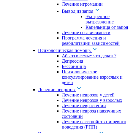
Лечение игромании
Вывод из запоя
Экстренное
вытрезвление
Капельница от запоя
Лечение созависимости
Программа лечения и
реабилитации зависимостей
Психологическая помощь
Абьюз в семье: что делать?
Депрессия
Бессонница
Психологическое
консультирование взрослых и
детей
Лечение неврозов
Лечение неврозов у детей
Лечение неврозов у взрослых
Лечение неврастении
Лечение невроза навязчивых
состояний
Лечение расстройств пищевого
поведения (РПП)