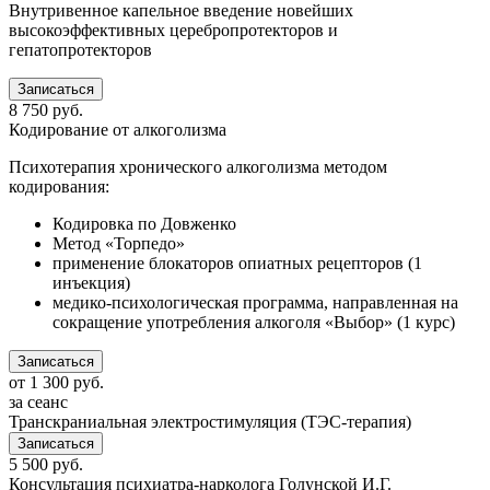
Внутривенное капельное введение новейших
высокоэффективных церебропротекторов и
гепатопротекторов
Записаться
8 750
руб.
Кодирование от алкоголизма
Психотерапия хронического алкоголизма методом
кодирования:
Кодировка по Довженко
Метод «Торпедо»
применение блокаторов опиатных рецепторов (1
инъекция)
медико-психологическая программа, направленная на
сокращение употребления алкоголя «Выбор» (1 курс)
Записаться
от
1 300
руб.
за сеанс
Транскраниальная электростимуляция (ТЭС-терапия)
Записаться
5 500
руб.
Консультация психиатра-нарколога Голунской И.Г.