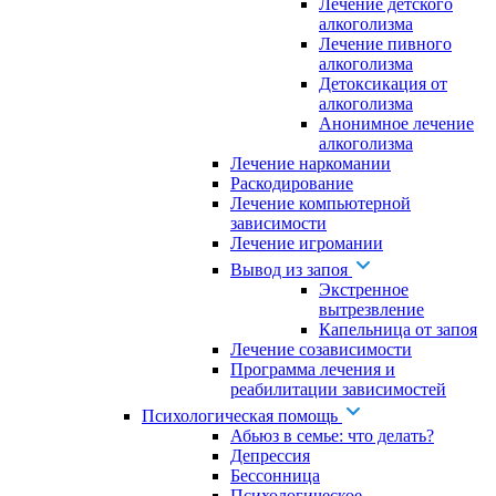
Лечение детского
алкоголизма
Лечение пивного
алкоголизма
Детоксикация от
алкоголизма
Анонимное лечение
алкоголизма
Лечение наркомании
Раскодирование
Лечение компьютерной
зависимости
Лечение игромании
Вывод из запоя
Экстренное
вытрезвление
Капельница от запоя
Лечение созависимости
Программа лечения и
реабилитации зависимостей
Психологическая помощь
Абьюз в семье: что делать?
Депрессия
Бессонница
Психологическое