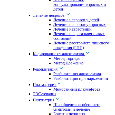
консультирование взрослых и
детей
Лечение неврозов
Лечение неврозов у детей
Лечение неврозов у взрослых
Лечение неврастении
Лечение невроза навязчивых
состояний
Лечение расстройств пищевого
поведения (РПП)
Кодирование от алкоголизма
Метод Торпедо
Метод Довженко
Реабилитация
Реабилитация алкоголизма
Реабилитация при наркомании
Плазмаферез
Мембранный плазмаферез
ТЭС-терапия
Психиатрия
Шизофрения: особенности,
симптомы и лечение
Болезни пожилых