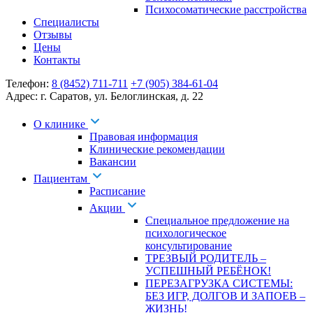
Психосоматические расстройства
Специалисты
Отзывы
Цены
Контакты
Телефон:
8 (8452) 711-711
+7 (905) 384-61-04
Адрес:
г. Саратов
,
ул. Белоглинская
,
д. 22
О клинике
Правовая информация
Клинические рекомендации
Вакансии
Пациентам
Расписание
Акции
Специальное предложение на
психологическое
консультирование
ТРЕЗВЫЙ РОДИТЕЛЬ –
УСПЕШНЫЙ РЕБЁНОК!
ПЕРЕЗАГРУЗКА СИСТЕМЫ:
БЕЗ ИГР, ДОЛГОВ И ЗАПОЕВ –
ЖИЗНЬ!