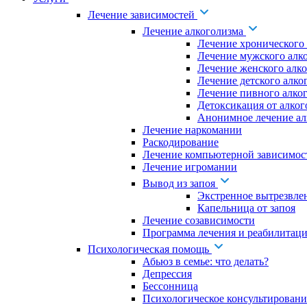
Лечение зависимостей
Лечение алкоголизма
Лечение хронического
Лечение мужского алк
Лечение женского алк
Лечение детского алко
Лечение пивного алко
Детоксикация от алког
Анонимное лечение ал
Лечение наркомании
Раскодирование
Лечение компьютерной зависимос
Лечение игромании
Вывод из запоя
Экстренное вытрезвле
Капельница от запоя
Лечение созависимости
Программа лечения и реабилитаци
Психологическая помощь
Абьюз в семье: что делать?
Депрессия
Бессонница
Психологическое консультировани