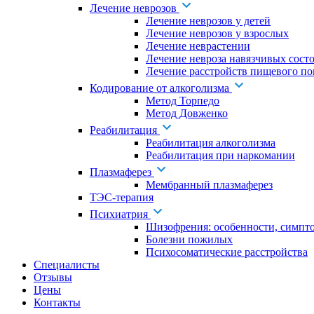
Лечение неврозов
Лечение неврозов у детей
Лечение неврозов у взрослых
Лечение неврастении
Лечение невроза навязчивых сост
Лечение расстройств пищевого по
Кодирование от алкоголизма
Метод Торпедо
Метод Довженко
Реабилитация
Реабилитация алкоголизма
Реабилитация при наркомании
Плазмаферез
Мембранный плазмаферез
ТЭС-терапия
Психиатрия
Шизофрения: особенности, симпт
Болезни пожилых
Психосоматические расстройства
Специалисты
Отзывы
Цены
Контакты