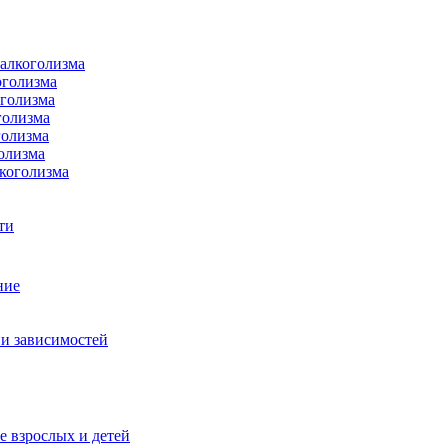
 алкоголизма
оголизма
оголизма
голизма
голизма
олизма
коголизма
ти
ние
и зависимостей
е взрослых и детей