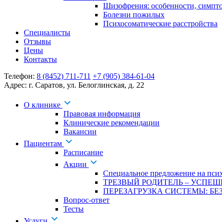
Шизофрения: особенности, симпт
Болезни пожилых
Психосоматические расстройства
Специалисты
Отзывы
Цены
Контакты
Телефон:
8 (8452) 711-711
+7 (905) 384-61-04
Адрес:
г. Саратов
,
ул. Белоглинская
,
д. 22
О клинике
Правовая информация
Клинические рекомендации
Вакансии
Пациентам
Расписание
Акции
Специальное предложение на псих
ТРЕЗВЫЙ РОДИТЕЛЬ – УСПЕШ
ПЕРЕЗАГРУЗКА СИСТЕМЫ: БЕЗ
Вопрос-ответ
Тесты
Услуги