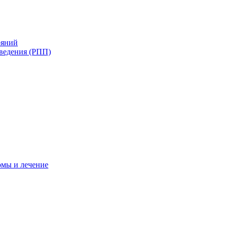
ояний
ведения (РПП)
омы и лечение