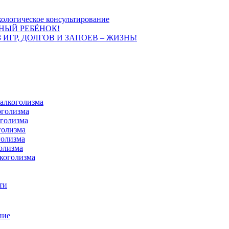
ологическое консультирование
НЫЙ РЕБЁНОК!
 ИГР, ДОЛГОВ И ЗАПОЕВ – ЖИЗНЬ!
 алкоголизма
оголизма
оголизма
голизма
голизма
олизма
коголизма
ти
ние