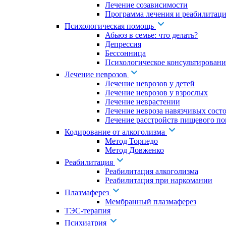
Лечение созависимости
Программа лечения и реабилитаци
Психологическая помощь
Абьюз в семье: что делать?
Депрессия
Бессонница
Психологическое консультировани
Лечение неврозов
Лечение неврозов у детей
Лечение неврозов у взрослых
Лечение неврастении
Лечение невроза навязчивых сост
Лечение расстройств пищевого по
Кодирование от алкоголизма
Метод Торпедо
Метод Довженко
Реабилитация
Реабилитация алкоголизма
Реабилитация при наркомании
Плазмаферез
Мембранный плазмаферез
ТЭС-терапия
Психиатрия