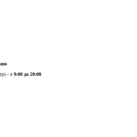
чно
тр) –
с 9:00 до 20:00