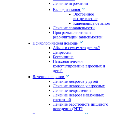
Лечение игромании
Вывод из запоя
Экстренное
вытрезвление
Капельница от запоя
Лечение созависимости
Программа лечения и
реабилитации зависимостей
Психологическая помощь
Абьюз в семье: что делать?
Депрессия
Бессонница
Психологическое
консультирование взрослых и
детей
Лечение неврозов
Лечение неврозов у детей
Лечение неврозов у взрослых
Лечение неврастении
Лечение невроза навязчивых
состояний
Лечение расстройств пищевого
поведения (РПП)