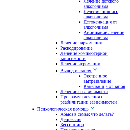
Лечение детского
алкоголизма
Лечение пивного
алкоголизма
Детоксикация от
алкоголизма
Анонимное лечение
алкоголизма
Лечение наркомании
Раскодирование
Лечение компьютерной
зависимости
Лечение игромании
Вывод из запоя
Экстренное
вытрезвление
Капельница от запоя
Лечение созависимости
Программа лечения и
реабилитации зависимостей
Психологическая помощь
Абьюз в семье: что делать?
Депрессия
Бессонница
Психологическое