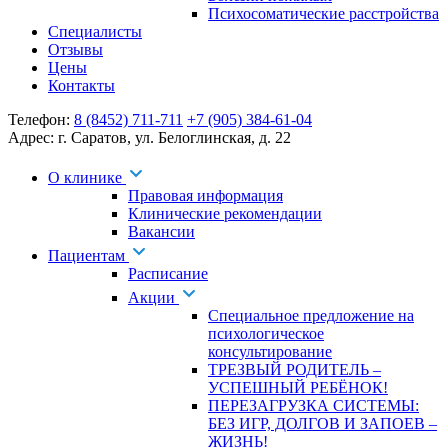
Психосоматические расстройства
Специалисты
Отзывы
Цены
Контакты
Телефон:
8 (8452) 711-711
+7 (905) 384-61-04
Адрес:
г. Саратов
,
ул. Белоглинская
,
д. 22
О клинике
Правовая информация
Клинические рекомендации
Вакансии
Пациентам
Расписание
Акции
Специальное предложение на
психологическое
консультирование
ТРЕЗВЫЙ РОДИТЕЛЬ –
УСПЕШНЫЙ РЕБЁНОК!
ПЕРЕЗАГРУЗКА СИСТЕМЫ:
БЕЗ ИГР, ДОЛГОВ И ЗАПОЕВ –
ЖИЗНЬ!