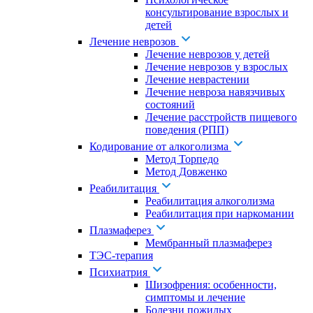
консультирование взрослых и
детей
Лечение неврозов
Лечение неврозов у детей
Лечение неврозов у взрослых
Лечение неврастении
Лечение невроза навязчивых
состояний
Лечение расстройств пищевого
поведения (РПП)
Кодирование от алкоголизма
Метод Торпедо
Метод Довженко
Реабилитация
Реабилитация алкоголизма
Реабилитация при наркомании
Плазмаферез
Мембранный плазмаферез
ТЭС-терапия
Психиатрия
Шизофрения: особенности,
симптомы и лечение
Болезни пожилых