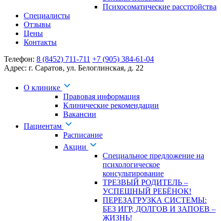
Психосоматические расстройства
Специалисты
Отзывы
Цены
Контакты
Телефон:
8 (8452) 711-711
+7 (905) 384-61-04
Адрес:
г. Саратов
,
ул. Белоглинская
,
д. 22
О клинике
Правовая информация
Клинические рекомендации
Вакансии
Пациентам
Расписание
Акции
Специальное предложение на
психологическое
консультирование
ТРЕЗВЫЙ РОДИТЕЛЬ –
УСПЕШНЫЙ РЕБЁНОК!
ПЕРЕЗАГРУЗКА СИСТЕМЫ:
БЕЗ ИГР, ДОЛГОВ И ЗАПОЕВ –
ЖИЗНЬ!