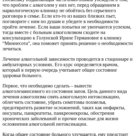
что проблем с алкоголем у них нет, перед обращением в
наркологическую клинику не обойтись без серьезного
разговора в семье. Если кто-то из ваших близких пьет,
поговорите с ним по душам и убедите в необходимости
пройти лечение. Если ваши попытки не увенчаются успехом,
тогда вместе с больным алкоголизмом сходите на
консультацию к Голунской Ирине Германовне в клинику
“Миннесота”, она поможет принять решение о необходимости
лечиться.
Лечение алкогольной зависимости проводится в стационаре и
амбулаторных условиях. Его курс определяется врачом,
который в первую очередь учитывает общее состояние
здоровья больного.
Первое, что необходимо сделать – вывести
алкоголезависимого из состояния запоя. Цель данного вида
лечения алкоголизма снять алкогольную интоксикацию,
облегчить состояние, убрать симптомы похмелья,
предотвратить развитие осложнений, таких как инфаркты,
инсульты, панкреатиты, панкреонекрозы, обострения
хронических заболеваний и прочие опасные для жизни
осложнения алкогольной интоксикации.
Когда общее состояние больного улучшается, ему предстоит