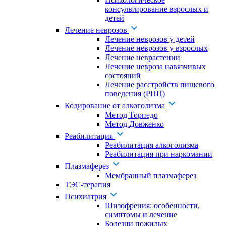
консультирование взрослых и
детей
Лечение неврозов
Лечение неврозов у детей
Лечение неврозов у взрослых
Лечение неврастении
Лечение невроза навязчивых
состояний
Лечение расстройств пищевого
поведения (РПП)
Кодирование от алкоголизма
Метод Торпедо
Метод Довженко
Реабилитация
Реабилитация алкоголизма
Реабилитация при наркомании
Плазмаферез
Мембранный плазмаферез
ТЭС-терапия
Психиатрия
Шизофрения: особенности,
симптомы и лечение
Болезни пожилых