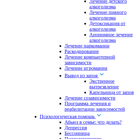
Лечение детского
алкоголизма
Лечение пивного
алкоголизма
Детоксикация от
алкоголизма
Анонимное лечение
алкоголизма
Лечение наркомании
Раскодирование
Лечение компьютерной
зависимости
Лечение игромании
Вывод из запоя
Экстренное
вытрезвление
Капельница от запоя
Лечение созависимости
Программа лечения и
реабилитации зависимостей
Психологическая помощь
Абьюз в семье: что делать?
Депрессия
Бессонница
Психологическое