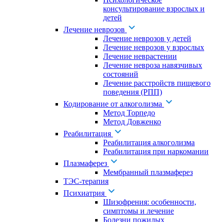
консультирование взрослых и
детей
Лечение неврозов
Лечение неврозов у детей
Лечение неврозов у взрослых
Лечение неврастении
Лечение невроза навязчивых
состояний
Лечение расстройств пищевого
поведения (РПП)
Кодирование от алкоголизма
Метод Торпедо
Метод Довженко
Реабилитация
Реабилитация алкоголизма
Реабилитация при наркомании
Плазмаферез
Мембранный плазмаферез
ТЭС-терапия
Психиатрия
Шизофрения: особенности,
симптомы и лечение
Болезни пожилых