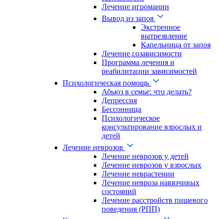
Лечение игромании
Вывод из запоя
Экстренное
вытрезвление
Капельница от запоя
Лечение созависимости
Программа лечения и
реабилитации зависимостей
Психологическая помощь
Абьюз в семье: что делать?
Депрессия
Бессонница
Психологическое
консультирование взрослых и
детей
Лечение неврозов
Лечение неврозов у детей
Лечение неврозов у взрослых
Лечение неврастении
Лечение невроза навязчивых
состояний
Лечение расстройств пищевого
поведения (РПП)