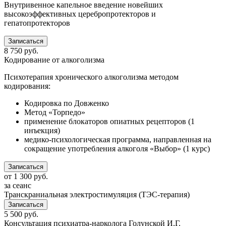
Внутривенное капельное введение новейших
высокоэффективных церебропротекторов и
гепатопротекторов
Записаться
8 750
руб.
Кодирование от алкоголизма
Психотерапия хронического алкоголизма методом
кодирования:
Кодировка по Довженко
Метод «Торпедо»
применение блокаторов опиатных рецепторов (1
инъекция)
медико-психологическая программа, направленная на
сокращение употребления алкоголя «Выбор» (1 курс)
Записаться
от
1 300
руб.
за сеанс
Транскраниальная электростимуляция (ТЭС-терапия)
Записаться
5 500
руб.
Консультация психиатра-нарколога Голунской И.Г.