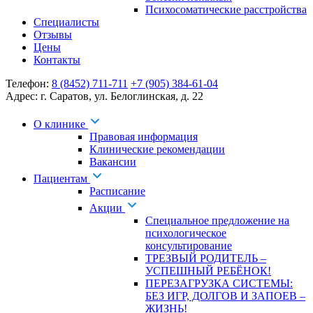
Психосоматические расстройства
Специалисты
Отзывы
Цены
Контакты
Телефон:
8 (8452) 711-711
+7 (905) 384-61-04
Адрес:
г. Саратов
,
ул. Белоглинская
,
д. 22
О клинике
Правовая информация
Клинические рекомендации
Вакансии
Пациентам
Расписание
Акции
Специальное предложение на
психологическое
консультирование
ТРЕЗВЫЙ РОДИТЕЛЬ –
УСПЕШНЫЙ РЕБЁНОК!
ПЕРЕЗАГРУЗКА СИСТЕМЫ:
БЕЗ ИГР, ДОЛГОВ И ЗАПОЕВ –
ЖИЗНЬ!