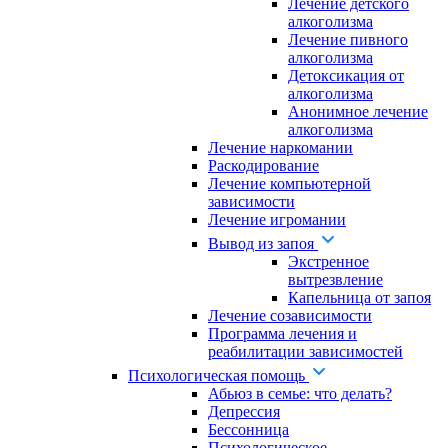
Лечение детского
алкоголизма
Лечение пивного
алкоголизма
Детоксикация от
алкоголизма
Анонимное лечение
алкоголизма
Лечение наркомании
Раскодирование
Лечение компьютерной
зависимости
Лечение игромании
Вывод из запоя
Экстренное
вытрезвление
Капельница от запоя
Лечение созависимости
Программа лечения и
реабилитации зависимостей
Психологическая помощь
Абьюз в семье: что делать?
Депрессия
Бессонница
Психологическое