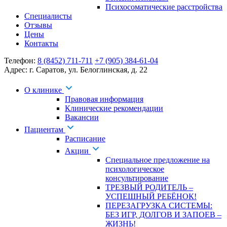
Психосоматические расстройства
Специалисты
Отзывы
Цены
Контакты
Телефон:
8 (8452) 711-711
+7 (905) 384-61-04
Адрес:
г. Саратов
,
ул. Белоглинская
,
д. 22
О клинике
Правовая информация
Клинические рекомендации
Вакансии
Пациентам
Расписание
Акции
Специальное предложение на
психологическое
консультирование
ТРЕЗВЫЙ РОДИТЕЛЬ –
УСПЕШНЫЙ РЕБЁНОК!
ПЕРЕЗАГРУЗКА СИСТЕМЫ:
БЕЗ ИГР, ДОЛГОВ И ЗАПОЕВ –
ЖИЗНЬ!