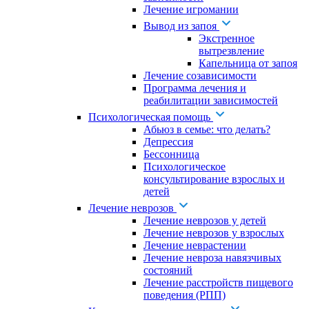
Лечение игромании
Вывод из запоя
Экстренное
вытрезвление
Капельница от запоя
Лечение созависимости
Программа лечения и
реабилитации зависимостей
Психологическая помощь
Абьюз в семье: что делать?
Депрессия
Бессонница
Психологическое
консультирование взрослых и
детей
Лечение неврозов
Лечение неврозов у детей
Лечение неврозов у взрослых
Лечение неврастении
Лечение невроза навязчивых
состояний
Лечение расстройств пищевого
поведения (РПП)