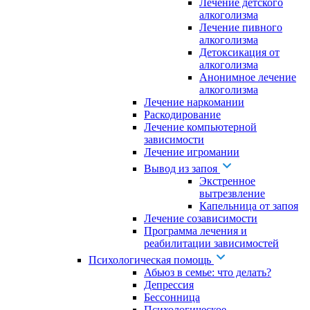
Лечение детского
алкоголизма
Лечение пивного
алкоголизма
Детоксикация от
алкоголизма
Анонимное лечение
алкоголизма
Лечение наркомании
Раскодирование
Лечение компьютерной
зависимости
Лечение игромании
Вывод из запоя
Экстренное
вытрезвление
Капельница от запоя
Лечение созависимости
Программа лечения и
реабилитации зависимостей
Психологическая помощь
Абьюз в семье: что делать?
Депрессия
Бессонница
Психологическое