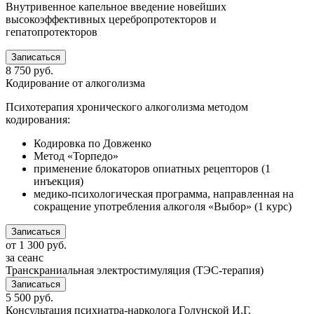
Внутривенное капельное введение новейших
высокоэффективных церебропротекторов и
гепатопротекторов
Записаться
8 750
руб.
Кодирование от алкоголизма
Психотерапия хронического алкоголизма методом
кодирования:
Кодировка по Довженко
Метод «Торпедо»
применение блокаторов опиатных рецепторов (1
инъекция)
медико-психологическая программа, направленная на
сокращение употребления алкоголя «Выбор» (1 курс)
Записаться
от
1 300
руб.
за сеанс
Транскраниальная электростимуляция (ТЭС-терапия)
Записаться
5 500
руб.
Консультация психиатра-нарколога Голунской И.Г.