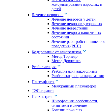
консультирование взрослых и
детей
Лечение неврозов
Лечение неврозов у детей
Лечение неврозов у взрослых
Лечение неврастении
Лечение невроза навязчивых
состояний
Лечение расстройств пищевого
поведения (РПП)
Кодирование от алкоголизма
Метод Торпедо
Метод Довженко
Реабилитация
Реабилитация алкоголизма
Реабилитация при наркомании
Плазмаферез
Мембранный плазмаферез
ТЭС-терапия
Психиатрия
Шизофрения: особенности,
симптомы и лечение
Болезни пожилых