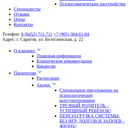
Психосоматические расстройства
Специалисты
Отзывы
Цены
Контакты
Телефон:
8 (8452) 711-711
+7 (905) 384-61-04
Адрес:
г. Саратов
,
ул. Белоглинская
,
д. 22
О клинике
Правовая информация
Клинические рекомендации
Вакансии
Пациентам
Расписание
Акции
Специальное предложение на
психологическое
консультирование
ТРЕЗВЫЙ РОДИТЕЛЬ –
УСПЕШНЫЙ РЕБЁНОК!
ПЕРЕЗАГРУЗКА СИСТЕМЫ:
БЕЗ ИГР, ДОЛГОВ И ЗАПОЕВ –
ЖИЗНЬ!