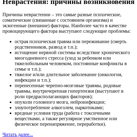
Неврастения: причины возникновения
Причины неврастении – это самые разные психические,
соматические (связанные с состоянием организма) и
экзогенные (внешние) факторы. Наиболее часто в качестве
провоцирующего фактора выступают следующие проблемы:
острая психическая травма или переживание (смерть
родственников, развод и т.п.);
истощение нервной системы вследствие хронического
многодневного стресса (уход за ребенком или
тяжелобольным человеком, постоянные конфликты в
семье и т.п.);
тяжелое и/или длительное заболевание (онкология,
инфекции и т.п.);
перенесенные черепно-мозговые травмы, родовые
травмы, внутричерепная гипертензия (выступают в
роли предрасполагающих факторов);
опухоли головного мозга, нейроинфекции;
злоупотребление алкоголем, наркотиками;
вредные условия труда (работа с токсичными
веществами, а также регулярное умственное или
физическое перенапряжение, переработки).
Читать далее...