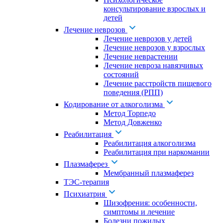
консультирование взрослых и
детей
Лечение неврозов
Лечение неврозов у детей
Лечение неврозов у взрослых
Лечение неврастении
Лечение невроза навязчивых
состояний
Лечение расстройств пищевого
поведения (РПП)
Кодирование от алкоголизма
Метод Торпедо
Метод Довженко
Реабилитация
Реабилитация алкоголизма
Реабилитация при наркомании
Плазмаферез
Мембранный плазмаферез
ТЭС-терапия
Психиатрия
Шизофрения: особенности,
симптомы и лечение
Болезни пожилых