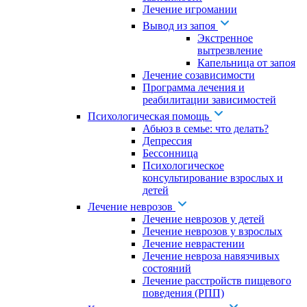
Лечение игромании
Вывод из запоя
Экстренное
вытрезвление
Капельница от запоя
Лечение созависимости
Программа лечения и
реабилитации зависимостей
Психологическая помощь
Абьюз в семье: что делать?
Депрессия
Бессонница
Психологическое
консультирование взрослых и
детей
Лечение неврозов
Лечение неврозов у детей
Лечение неврозов у взрослых
Лечение неврастении
Лечение невроза навязчивых
состояний
Лечение расстройств пищевого
поведения (РПП)