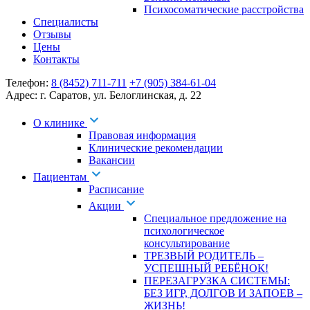
Психосоматические расстройства
Специалисты
Отзывы
Цены
Контакты
Телефон:
8 (8452) 711-711
+7 (905) 384-61-04
Адрес:
г. Саратов
,
ул. Белоглинская
,
д. 22
О клинике
Правовая информация
Клинические рекомендации
Вакансии
Пациентам
Расписание
Акции
Специальное предложение на
психологическое
консультирование
ТРЕЗВЫЙ РОДИТЕЛЬ –
УСПЕШНЫЙ РЕБЁНОК!
ПЕРЕЗАГРУЗКА СИСТЕМЫ:
БЕЗ ИГР, ДОЛГОВ И ЗАПОЕВ –
ЖИЗНЬ!