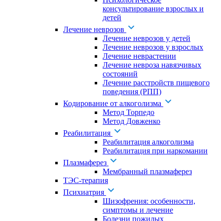
консультирование взрослых и
детей
Лечение неврозов
Лечение неврозов у детей
Лечение неврозов у взрослых
Лечение неврастении
Лечение невроза навязчивых
состояний
Лечение расстройств пищевого
поведения (РПП)
Кодирование от алкоголизма
Метод Торпедо
Метод Довженко
Реабилитация
Реабилитация алкоголизма
Реабилитация при наркомании
Плазмаферез
Мембранный плазмаферез
ТЭС-терапия
Психиатрия
Шизофрения: особенности,
симптомы и лечение
Болезни пожилых