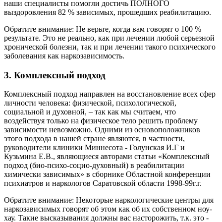
наши специалисты помогли достичь ПОЛНОГО
выздоровления 82 % зависимых, прошедших реабилитацию.
Обратите внимание: Не верьте, когда вам говорят о 100 %
результате. Это не реально, как при лечении любой серьезной
хронической болезни, так и при лечении такого психического
заболевания как наркозависимость.
3. Комплексный подход
Комплексный подход направлен на восстановление всех сфер
личности человека: физической, психологической,
социальной и духовной, – так как мы считаем, что
воздействуя только на физическое тело решить проблему
зависимости невозможно. Одними из основоположников
этого подхода в нашей стране являются, в частности,
руководители клиники Миннесота - Голунская И.Г и
Кузьмина Е.В., являющиеся авторами статьи «Комплексный
подход (био-психо-социо-духовный) в реабилитации
химически зависимых» в сборнике Областной конференции
психиатров и наркологов Саратовской области 1998-99г.г.
Обратите внимание: Некоторые наркологические центры для
наркозависимых говорят об этом как об их собственном ноу-
хау. Такие высказывания должны вас насторожить, т.к. это -