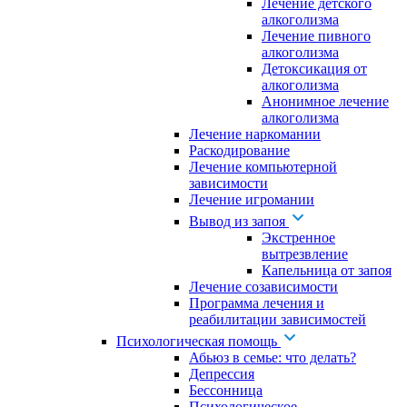
Лечение детского
алкоголизма
Лечение пивного
алкоголизма
Детоксикация от
алкоголизма
Анонимное лечение
алкоголизма
Лечение наркомании
Раскодирование
Лечение компьютерной
зависимости
Лечение игромании
Вывод из запоя
Экстренное
вытрезвление
Капельница от запоя
Лечение созависимости
Программа лечения и
реабилитации зависимостей
Психологическая помощь
Абьюз в семье: что делать?
Депрессия
Бессонница
Психологическое