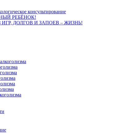
ологическое консультирование
НЫЙ РЕБЁНОК!
 ИГР, ДОЛГОВ И ЗАПОЕВ – ЖИЗНЬ!
 алкоголизма
оголизма
оголизма
голизма
голизма
олизма
коголизма
ти
ние