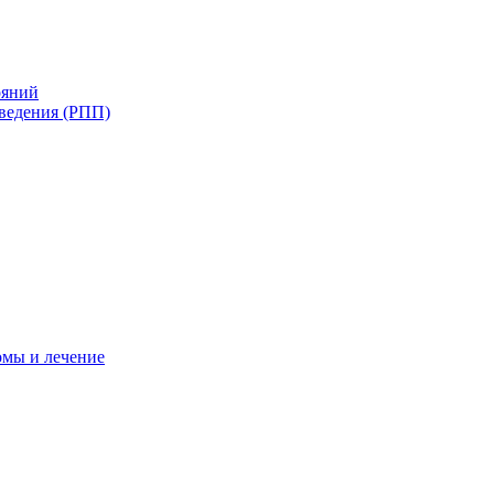
ояний
ведения (РПП)
омы и лечение