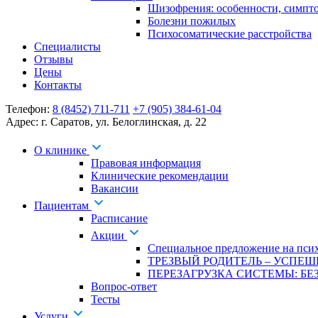
Шизофрения: особенности, симпт
Болезни пожилых
Психосоматические расстройства
Специалисты
Отзывы
Цены
Контакты
Телефон:
8 (8452) 711-711
+7 (905) 384-61-04
Адрес:
г. Саратов
,
ул. Белоглинская
,
д. 22
О клинике
Правовая информация
Клинические рекомендации
Вакансии
Пациентам
Расписание
Акции
Специальное предложение на псих
ТРЕЗВЫЙ РОДИТЕЛЬ – УСПЕШ
ПЕРЕЗАГРУЗКА СИСТЕМЫ: БЕЗ
Вопрос-ответ
Тесты
Услуги