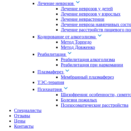
Лечение неврозов
Лечение неврозов у детей
Лечение неврозов у взрослых
Лечение неврастении
Лечение невроза навязчивых сост
Лечение расстройств пищевого по
Кодирование от алкоголизма
Метод Торпедо
Метод Довженко
Реабилитация
Реабилитация алкоголизма
Реабилитация при наркомании
Плазмаферез
Мембранный плазмаферез
ТЭС-терапия
Психиатрия
Шизофрения: особенности, симпт
Болезни пожилых
Психосоматические расстройства
Специалисты
Отзывы
Цены
Контакты