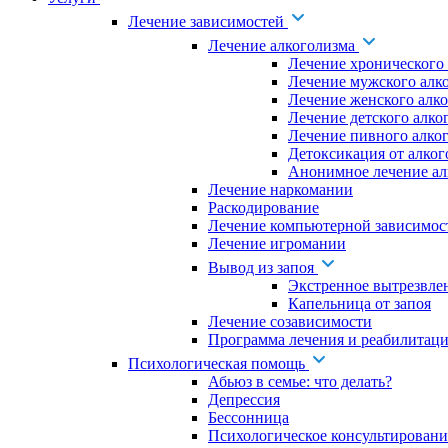
Лечение зависимостей
Лечение алкоголизма
Лечение хронического
Лечение мужского алк
Лечение женского алк
Лечение детского алко
Лечение пивного алко
Детоксикация от алког
Анонимное лечение ал
Лечение наркомании
Раскодирование
Лечение компьютерной зависимос
Лечение игромании
Вывод из запоя
Экстренное вытрезвле
Капельница от запоя
Лечение созависимости
Программа лечения и реабилитаци
Психологическая помощь
Абьюз в семье: что делать?
Депрессия
Бессонница
Психологическое консультировани