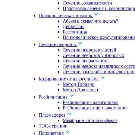
Лечение созависимости
Программа лечения и реабилитаци
Психологическая помощь
Абьюз в семье: что делать?
Депрессия
Бессонница
Психологическое консультировани
Лечение неврозов
Лечение неврозов у детей
Лечение неврозов у взрослых
Лечение неврастении
Лечение невроза навязчивых сост
Лечение расстройств пищевого по
Кодирование от алкоголизма
Метод Торпедо
Метод Довженко
Реабилитация
Реабилитация алкоголизма
Реабилитация при наркомании
Плазмаферез
Мембранный плазмаферез
ТЭС-терапия
Психиатрия