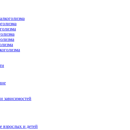
 алкоголизма
оголизма
оголизма
голизма
голизма
олизма
коголизма
ти
ние
и зависимостей
е взрослых и детей