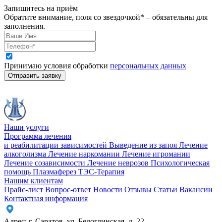
Запишитесь на приём
Обратите внимание, поля со звездочкой* – обязательны для
заполнения.
Принимаю условия обработки
персональных данных
Отправить заявку
Наши услуги
Программа лечения
и реабилитации зависимостей
Выведение из запоя
Лечение
алкоголизма
Лечение наркомании
Лечение игромании
Лечение созависимости
Лечение неврозов
Психологическая
помощь
Плазмаферез
ТЭС-Терапия
Нашим клиентам
Прайс-лист
Вопрос-ответ
Новости
Отзывы
Статьи
Вакансии
Контактная информация
Адрес:
г. Саратов
,
ул. Белоглинская
,
д. 22