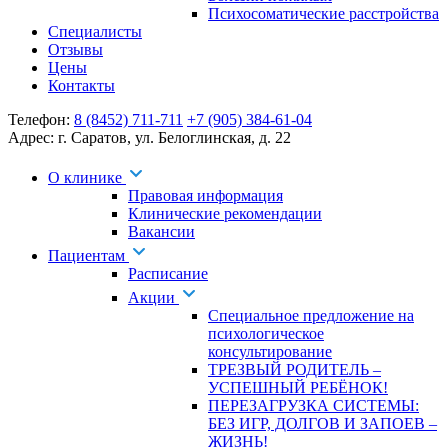
Психосоматические расстройства
Специалисты
Отзывы
Цены
Контакты
Телефон:
8 (8452) 711-711
+7 (905) 384-61-04
Адрес:
г. Саратов
,
ул. Белоглинская
,
д. 22
О клинике
Правовая информация
Клинические рекомендации
Вакансии
Пациентам
Расписание
Акции
Специальное предложение на
психологическое
консультирование
ТРЕЗВЫЙ РОДИТЕЛЬ –
УСПЕШНЫЙ РЕБЁНОК!
ПЕРЕЗАГРУЗКА СИСТЕМЫ:
БЕЗ ИГР, ДОЛГОВ И ЗАПОЕВ –
ЖИЗНЬ!