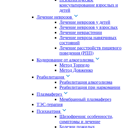
консультирование взрослых и
детей
Лечение неврозов
Лечение неврозов у детей
Лечение неврозов у взрослых
Лечение неврастении
Лечение невроза навязчивых
состояний
Лечение расстройств пищевого
поведения (РПП)
Кодирование от алкоголизма
Метод Торпедо
Метод Довженко
Реабилитация
Реабилитация алкоголизма
Реабилитация при наркомании
Плазмаферез
Мембранный плазмаферез
ТЭС-терапия
Психиатрия
Шизофрения: особенности,
симптомы и лечение
Болезни пожилых