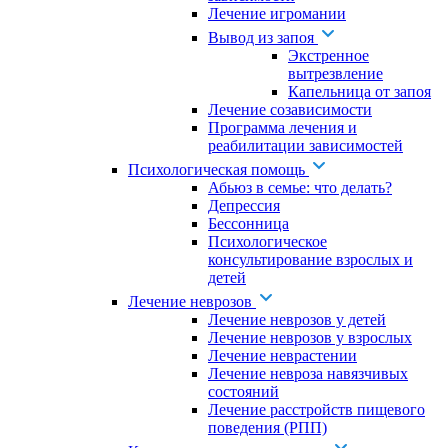
Лечение игромании
Вывод из запоя
Экстренное
вытрезвление
Капельница от запоя
Лечение созависимости
Программа лечения и
реабилитации зависимостей
Психологическая помощь
Абьюз в семье: что делать?
Депрессия
Бессонница
Психологическое
консультирование взрослых и
детей
Лечение неврозов
Лечение неврозов у детей
Лечение неврозов у взрослых
Лечение неврастении
Лечение невроза навязчивых
состояний
Лечение расстройств пищевого
поведения (РПП)