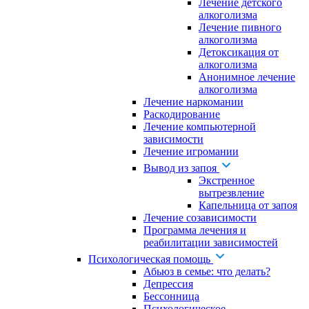
Лечение детского
алкоголизма
Лечение пивного
алкоголизма
Детоксикация от
алкоголизма
Анонимное лечение
алкоголизма
Лечение наркомании
Раскодирование
Лечение компьютерной
зависимости
Лечение игромании
Вывод из запоя
Экстренное
вытрезвление
Капельница от запоя
Лечение созависимости
Программа лечения и
реабилитации зависимостей
Психологическая помощь
Абьюз в семье: что делать?
Депрессия
Бессонница
Психологическое