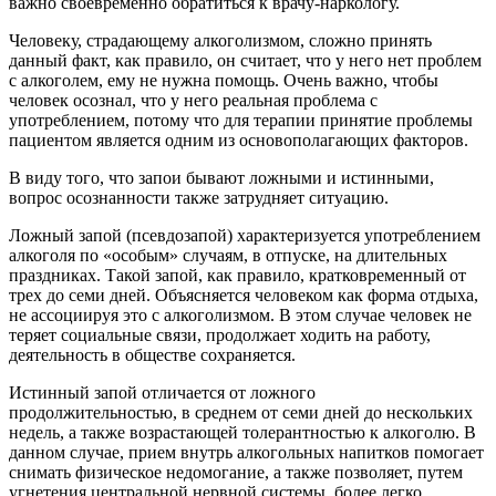
важно своевременно обратиться к врачу-наркологу.
Человеку, страдающему алкоголизмом, сложно принять
данный факт, как правило, он считает, что у него нет проблем
с алкоголем, ему не нужна помощь. Очень важно, чтобы
человек осознал, что у него реальная проблема с
употреблением, потому что для терапии принятие проблемы
пациентом является одним из основополагающих факторов.
В виду того, что запои бывают ложными и истинными,
вопрос осознанности также затрудняет ситуацию.
Ложный запой (псевдозапой) характеризуется употреблением
алкоголя по «особым» случаям, в отпуске, на длительных
праздниках. Такой запой, как правило, кратковременный от
трех до семи дней. Объясняется человеком как форма отдыха,
не ассоциируя это с алкоголизмом. В этом случае человек не
теряет социальные связи, продолжает ходить на работу,
деятельность в обществе сохраняется.
Истинный запой отличается от ложного
продолжительностью, в среднем от семи дней до нескольких
недель, а также возрастающей толерантностью к алкоголю. В
данном случае, прием внутрь алкогольных напитков помогает
снимать физическое недомогание, а также позволяет, путем
угнетения центральной нервной системы, более легко