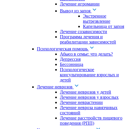
Лечение игромании
Вывод из запоя
Экстренное
вытрезвление
Капельница от запоя
Лечение созависимости
Программа лечения и
реабилитации зависимостей
Психологическая помощь
Абьюз в семье: что делать?
Депрессия
Бессонница
Психологическое
консультирование взрослых и
детей
Лечение неврозов
Лечение неврозов у детей
Лечение неврозов у взрослых
Лечение неврастении
Лечение невроза навязчивых
состояний
Лечение расстройств пищевого
поведения (РПП)