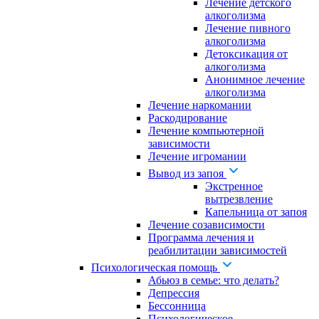
Лечение детского
алкоголизма
Лечение пивного
алкоголизма
Детоксикация от
алкоголизма
Анонимное лечение
алкоголизма
Лечение наркомании
Раскодирование
Лечение компьютерной
зависимости
Лечение игромании
Вывод из запоя
Экстренное
вытрезвление
Капельница от запоя
Лечение созависимости
Программа лечения и
реабилитации зависимостей
Психологическая помощь
Абьюз в семье: что делать?
Депрессия
Бессонница
Психологическое