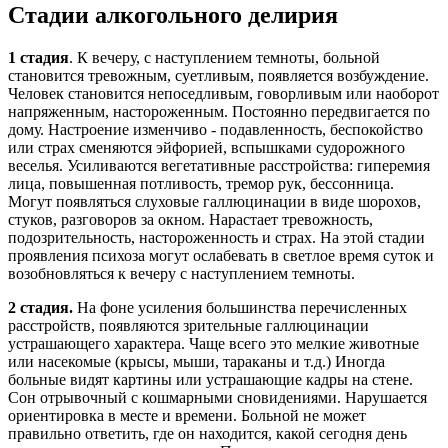
Стадии алкогольного делирия
1 стадия
. К вечеру, с наступлением темноты, больной
становится тревожным, суетливым, появляется возбуждение.
Человек становится непоседливым, говорливым или наоборот
напряженным, настороженным. Постоянно передвигается по
дому. Настроение изменчиво - подавленность, беспокойство
или страх сменяются эйфорией, вспышками судорожного
веселья. Усиливаются вегетативные расстройства: гиперемия
лица, повышенная потливость, тремор рук, бессонница.
Могут появляться слуховые галлюцинации в виде шорохов,
стуков, разговоров за окном. Нарастает тревожность,
подозрительность, настороженность и страх. На этой стадии
проявления психоза могут ослабевать в светлое время суток и
возобновляться к вечеру с наступлением темноты.
2 стадия.
На фоне усиления большинства перечисленных
расстройств, появляются зрительные галлюцинации
устрашающего характера. Чаще всего это мелкие животные
или насекомые (крысы, мыши, тараканы и т.д.) Иногда
больные видят картины или устрашающие кадры на стене.
Сон отрывочный с кошмарными сновидениями. Нарушается
ориентировка в месте и времени. Больной не может
правильно ответить, где он находится, какой сегодня день