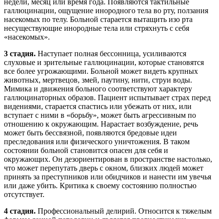
недели, месяц или время года. Появляются тактильные
галлюцинации, ощущение инородного тела во рту, ползания
насекомых по телу. Больной старается вытащить изо рта
несуществующие инородные тела или стряхнуть с себя
«насекомых».
3 стадия.
Наступает полная бессонница, усиливаются
слуховые и зрительные галлюцинации, которые становятся
все более угрожающими. Больной может видеть крупных
животных, мертвецов, змей, паутину, нити, струи воды.
Мимика и движения больного соответствуют характеру
галлюцинаторных образов. Пациент испытывает страх перед
видениями, старается спастись или убежать от них, или
вступает с ними в «борьбу», может быть агрессивным по
отношению к окружающим. Нарастает возбуждение, речь
может быть бессвязной, появляются бредовые идеи
преследования или физического уничтожения. В таком
состоянии больной становится опасен для себя и
окружающих. Он дезориентирован в пространстве настолько,
что может перепутать дверь с окном, близких людей может
принять за преступников или обидчиков и нанести им увечья
или даже убить. Критика к своему состоянию полностью
отсутствует.
4 стадия.
Профессиональный делирий. Относится к тяжелым