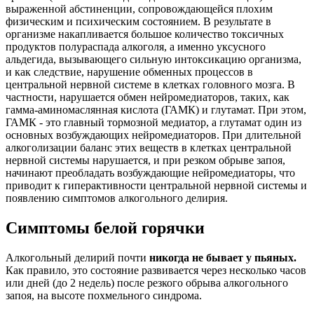
выраженной абстиненции, сопровождающейся плохим
физическим и психическим состоянием. В результате в
организме накапливается большое количество токсичных
продуктов полураспада алкоголя, а именно уксусного
альдегида, вызывающего сильную интоксикацию организма,
и как следствие, нарушение обменных процессов в
центральной нервной системе в клетках головного мозга. В
частности, нарушается обмен нейромедиаторов, таких, как
гамма-аминомаслянная кислота (ГАМК) и глутамат. При этом,
ГАМК - это главный тормозной медиатор, а глутамат один из
основных возбуждающих нейромедиаторов. При длительной
алкоголизации баланс этих веществ в клетках центральной
нервной системы нарушается, и при резком обрыве запоя,
начинают преобладать возбуждающие нейромедиаторы, что
приводит к гиперактивности центральной нервной системы и
появлению симптомов алкогольного делирия.
Симптомы белой горячки
Алкогольный делирий почти
никогда не бывает у пьяных.
Как правило, это состояние развивается через несколько часов
или дней (до 2 недель) после резкого обрыва алкогольного
запоя, на высоте похмельного синдрома.