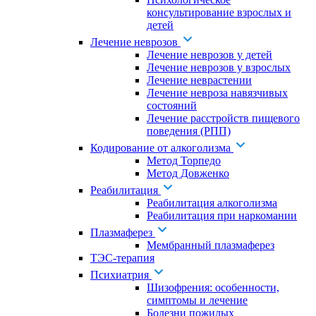
консультирование взрослых и
детей
Лечение неврозов
Лечение неврозов у детей
Лечение неврозов у взрослых
Лечение неврастении
Лечение невроза навязчивых
состояний
Лечение расстройств пищевого
поведения (РПП)
Кодирование от алкоголизма
Метод Торпедо
Метод Довженко
Реабилитация
Реабилитация алкоголизма
Реабилитация при наркомании
Плазмаферез
Мембранный плазмаферез
ТЭС-терапия
Психиатрия
Шизофрения: особенности,
симптомы и лечение
Болезни пожилых