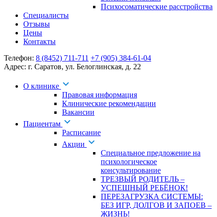
Психосоматические расстройства
Специалисты
Отзывы
Цены
Контакты
Телефон:
8 (8452) 711-711
+7 (905) 384-61-04
Адрес:
г. Саратов
,
ул. Белоглинская
,
д. 22
О клинике
Правовая информация
Клинические рекомендации
Вакансии
Пациентам
Расписание
Акции
Специальное предложение на
психологическое
консультирование
ТРЕЗВЫЙ РОДИТЕЛЬ –
УСПЕШНЫЙ РЕБЁНОК!
ПЕРЕЗАГРУЗКА СИСТЕМЫ:
БЕЗ ИГР, ДОЛГОВ И ЗАПОЕВ –
ЖИЗНЬ!