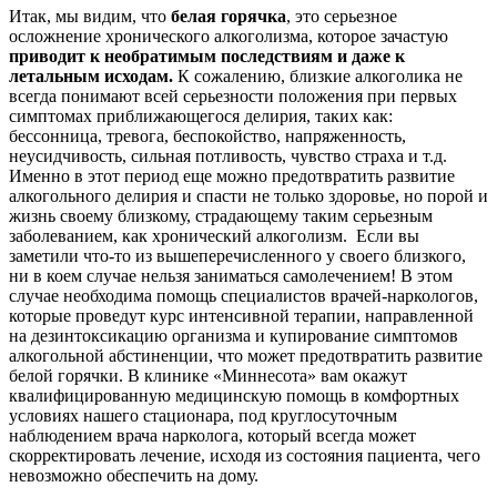
Итак, мы видим, что
белая горячка
, это серьезное
осложнение хронического алкоголизма, которое зачастую
приводит к необратимым последствиям и даже к
летальным исходам.
К сожалению, близкие алкоголика не
всегда понимают всей серьезности положения при первых
симптомах приближающегося делирия, таких как:
бессонница, тревога, беспокойство, напряженность,
неусидчивость, сильная потливость, чувство страха и т.д.
Именно в этот период еще можно предотвратить развитие
алкогольного делирия и спасти не только здоровье, но порой и
жизнь своему близкому, страдающему таким серьезным
заболеванием, как хронический алкоголизм. Если вы
заметили что-то из вышеперечисленного у своего близкого,
ни в коем случае нельзя заниматься самолечением! В этом
случае необходима помощь специалистов врачей-наркологов,
которые проведут курс интенсивной терапии, направленной
на дезинтоксикацию организма и купирование симптомов
алкогольной абстиненции, что может предотвратить развитие
белой горячки. В клинике «Миннесота» вам окажут
квалифицированную медицинскую помощь в комфортных
условиях нашего стационара, под круглосуточным
наблюдением врача нарколога, который всегда может
скорректировать лечение, исходя из состояния пациента, чего
невозможно обеспечить на дому.