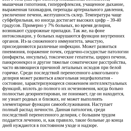
мышечная гипотония, гиперрефлексия, учащенное дыхание,
выраженная тахикардия, перепады артериального давления,
увеличение печени, желтушность склер. Температура чаще
субфебрильная, но иногда достигает высоких цифр – 39-40
градусов. Примерно у 7% больных, во время делирия,
возникают судорожные припадки. Так же, на фоне
интоксикации, у больных нарушаются функции внутренних
органов. Из-за сниженного иммунитета, зачастую,
присоединяются различные инфекции. Может развиться
пневмония, поражение почек, сердечно-сосудистые патологии
(инфаркты, инсульты), токсические гепатиты, цирроз печени,
панкреонекроз и другие тяжелые соматические расстройства,
часто являющиеся причиной летальных исходов при белой
горячке. Среди последствий перенесенного алкогольного
делирия может развиться алкогольная энцефалопатия -
состояние, характеризующееся снижением интеллектуальных
функций, вплоть до полного их исчезновения, когда больно
полностью дезориентирован, не понимает, где он находится,
не узнает родных и близких, не может выполнять
элементарные функции самообслуживания. Наступает
полный распад личности. Данная патология, среди
последствий перенесенного делирия, с большим трудом
поддается лечению, и, как правило, такие больные до конца
дней нуждаются в постоянном уходе и надзоре.