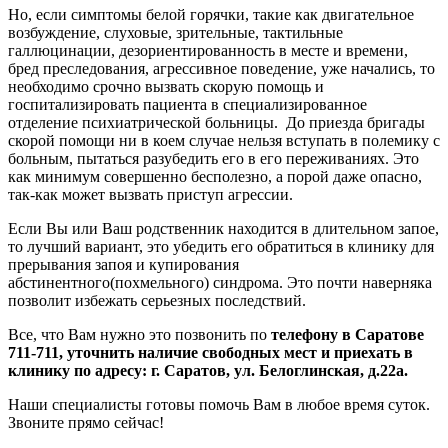
Но, если симптомы белой горячки, такие как двигательное
возбуждение, слуховые, зрительные, тактильные
галлюцинации, дезориентированность в месте и времени,
бред преследования, агрессивное поведение, уже начались, то
необходимо срочно вызвать скорую помощь и
госпитализировать пациента в специализированное
отделение психиатрической больницы. До приезда бригады
скорой помощи ни в коем случае нельзя вступать в полемику с
больным, пытаться разубедить его в его переживаниях. Это
как минимум совершенно бесполезно, а порой даже опасно,
так-как может вызвать приступ агрессии.
Если Вы или Ваш родственник находится в длительном запое,
то лучший вариант, это убедить его обратиться в клинику для
прерывания запоя и купирования
абстинентного(похмельного) синдрома. Это почти наверняка
позволит избежать серьезных последствий.
Все, что Вам нужно это позвонить по
телефону в Саратове
711-711, уточнить наличие свободных мест и приехать в
клинику по адресу: г. Саратов, ул. Белоглинская, д.22а.
Наши специалисты готовы помочь Вам в любое время суток.
Звоните прямо сейчас!