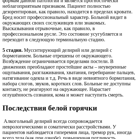
формам данной патологии и является прогностически
неблагоприятным признаком. Пациент полностью
дезорентирован, как правило, находится в пределах кровати.
Бред носит профессиональный характер. Больной видит в
окружающих своих сослуживцев или знакомых.
Высказывания отрывочные, как правило, в
профессиональном русле. Это состояние усугубляется и
переходит в следующую терминальную стадию.
5 стадия.
Мусситирующий делирий или делирий с
бормотанием. Больные отрешены от окружающего.
Возбуждение ограничивается пределами постели. В
движениях преобладают простейшие акты – неуверенные
ощупывания, разглаживания, хватания, перебирание пальцев,
натягивание одеяла и т.д. Речь в виде невнятного бормотания,
набора слогов, звуков, коротких слов. Больные не доступны
контакту, не реагируют на окружающее. Нарастает
оглушённость сознания, кома и может наступить смерть.
Последствия белой горячки
Алкогольный делирий всегда сопровождается
неврологическими и соматически расстройствами. У
пациентов наблюдается гиперемия лица, тремор рук, иногда
всего тела (как при ознобе), повышенная потливость,