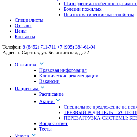
Шизофрения: особенности, симпт
Болезни пожилых
Психосоматические расстройства
Специалисты
Отзывы
Цены
Контакты
Телефон:
8 (8452) 711-711
+7 (905) 384-61-04
Адрес:
г. Саратов
,
ул. Белоглинская
,
д. 22
О клинике
Правовая информация
Клинические рекомендации
Вакансии
Пациентам
Расписание
Акции
Специальное предложение на псих
ТРЕЗВЫЙ РОДИТЕЛЬ – УСПЕШ
ПЕРЕЗАГРУЗКА СИСТЕМЫ: БЕЗ
Вопрос-ответ
Тесты
Услуги