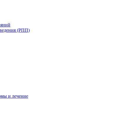
ояний
ведения (РПП)
омы и лечение