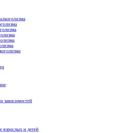
 алкоголизма
оголизма
оголизма
голизма
голизма
олизма
коголизма
ти
ние
и зависимостей
е взрослых и детей