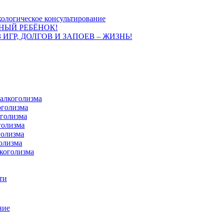
ологическое консультирование
НЫЙ РЕБЁНОК!
 ИГР, ДОЛГОВ И ЗАПОЕВ – ЖИЗНЬ!
 алкоголизма
оголизма
оголизма
голизма
голизма
олизма
коголизма
ти
ние