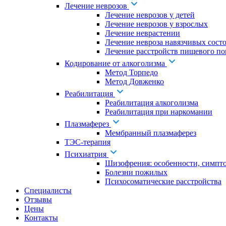
Лечение неврозов
Лечение неврозов у детей
Лечение неврозов у взрослых
Лечение неврастении
Лечение невроза навязчивых сост
Лечение расстройств пищевого по
Кодирование от алкоголизма
Метод Торпедо
Метод Довженко
Реабилитация
Реабилитация алкоголизма
Реабилитация при наркомании
Плазмаферез
Мембранный плазмаферез
ТЭС-терапия
Психиатрия
Шизофрения: особенности, симпт
Болезни пожилых
Психосоматические расстройства
Специалисты
Отзывы
Цены
Контакты