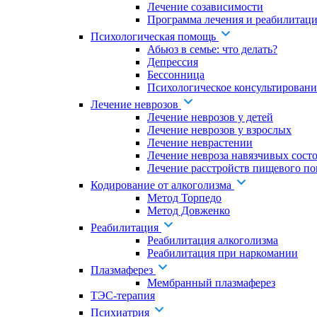
Лечение созависимости
Программа лечения и реабилитаци
Психологическая помощь
Абьюз в семье: что делать?
Депрессия
Бессонница
Психологическое консультировани
Лечение неврозов
Лечение неврозов у детей
Лечение неврозов у взрослых
Лечение неврастении
Лечение невроза навязчивых сост
Лечение расстройств пищевого по
Кодирование от алкоголизма
Метод Торпедо
Метод Довженко
Реабилитация
Реабилитация алкоголизма
Реабилитация при наркомании
Плазмаферез
Мембранный плазмаферез
ТЭС-терапия
Психиатрия