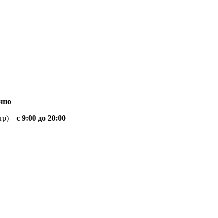
чно
тр) –
с 9:00 до 20:00