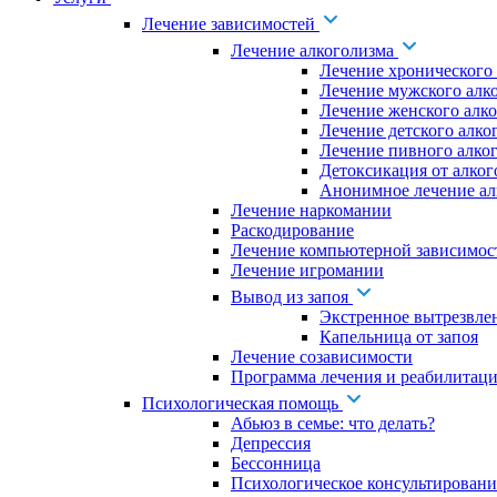
Лечение зависимостей
Лечение алкоголизма
Лечение хронического
Лечение мужского алк
Лечение женского алк
Лечение детского алко
Лечение пивного алко
Детоксикация от алког
Анонимное лечение ал
Лечение наркомании
Раскодирование
Лечение компьютерной зависимос
Лечение игромании
Вывод из запоя
Экстренное вытрезвле
Капельница от запоя
Лечение созависимости
Программа лечения и реабилитаци
Психологическая помощь
Абьюз в семье: что делать?
Депрессия
Бессонница
Психологическое консультировани