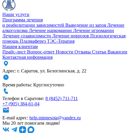
Наши услуги
Программа лечения
и реабилитации зависимостей
Выведение из запоя
Лечение
алкоголизма
Лечение наркомании
Лечение игромании
Лечение созависимости
Лечение неврозов
Психологическая
помощь
Плазмаферез
ТЭС-Терапия
Нашим клиентам
Прайс-лист
Вопрос-ответ
Новости
Отзывы
Статьи
Вакансии
Контактная информация
Адрес:
г. Саратов
,
ул. Белоглинская
,
д. 22
Время работы:
Круглосуточно
Телефон в Саратове:
8 (8452) 711-711
+7 (905) 384-61-04
E-mail адрес:
help.minnesota@yandex.ru
Мы 20 лет помогаем людям!