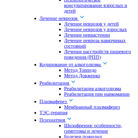
консультирование взрослых и
детей
Лечение неврозов
Лечение неврозов у детей
Лечение неврозов у взрослых
Лечение неврастении
Лечение невроза навязчивых
состояний
Лечение расстройств пищевого
поведения (РПП)
Кодирование от алкоголизма
Метод Торпедо
Метод Довженко
Реабилитация
Реабилитация алкоголизма
Реабилитация при наркомании
Плазмаферез
Мембранный плазмаферез
ТЭС-терапия
Психиатрия
Шизофрения: особенности,
симптомы и лечение
Болезни пожилых