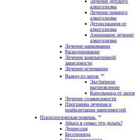
Лечение детского
алкоголизма
Лечение пивного
алкоголизма
Детоксикация от
алкоголизма
Анонимное лечение
алкоголизма
Лечение наркомании
Раскодирование
Лечение компьютерной
зависимости
Лечение игромании
Вывод из запоя
Экстренное
вытрезвление
Капельница от запоя
Лечение созависимости
Программа лечения и
реабилитации зависимостей
Психологическая помощь
Абьюз в семье: что делать?
Депрессия
Бессонница
Психологическое