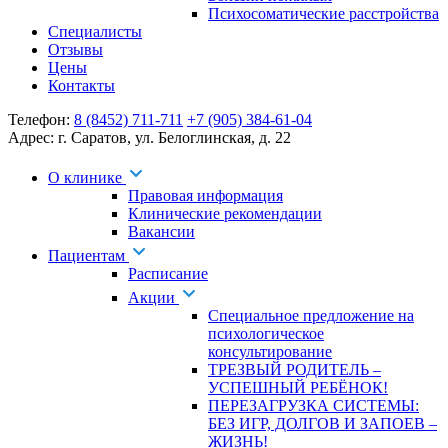
Психосоматические расстройства
Специалисты
Отзывы
Цены
Контакты
Телефон:
8 (8452) 711-711
+7 (905) 384-61-04
Адрес:
г. Саратов
,
ул. Белоглинская
,
д. 22
О клинике
Правовая информация
Клинические рекомендации
Вакансии
Пациентам
Расписание
Акции
Специальное предложение на
психологическое
консультирование
ТРЕЗВЫЙ РОДИТЕЛЬ –
УСПЕШНЫЙ РЕБЁНОК!
ПЕРЕЗАГРУЗКА СИСТЕМЫ:
БЕЗ ИГР, ДОЛГОВ И ЗАПОЕВ –
ЖИЗНЬ!