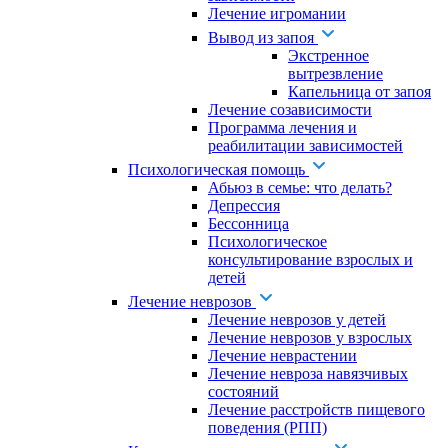
Лечение игромании
Вывод из запоя
Экстренное
вытрезвление
Капельница от запоя
Лечение созависимости
Программа лечения и
реабилитации зависимостей
Психологическая помощь
Абьюз в семье: что делать?
Депрессия
Бессонница
Психологическое
консультирование взрослых и
детей
Лечение неврозов
Лечение неврозов у детей
Лечение неврозов у взрослых
Лечение неврастении
Лечение невроза навязчивых
состояний
Лечение расстройств пищевого
поведения (РПП)