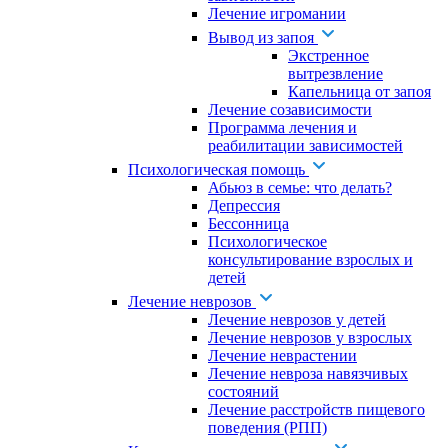
Лечение игромании
Вывод из запоя
Экстренное
вытрезвление
Капельница от запоя
Лечение созависимости
Программа лечения и
реабилитации зависимостей
Психологическая помощь
Абьюз в семье: что делать?
Депрессия
Бессонница
Психологическое
консультирование взрослых и
детей
Лечение неврозов
Лечение неврозов у детей
Лечение неврозов у взрослых
Лечение неврастении
Лечение невроза навязчивых
состояний
Лечение расстройств пищевого
поведения (РПП)