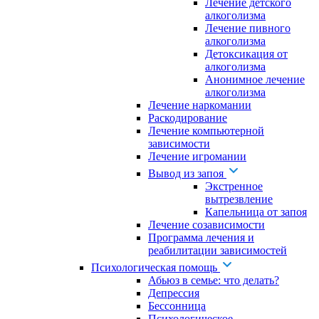
Лечение детского
алкоголизма
Лечение пивного
алкоголизма
Детоксикация от
алкоголизма
Анонимное лечение
алкоголизма
Лечение наркомании
Раскодирование
Лечение компьютерной
зависимости
Лечение игромании
Вывод из запоя
Экстренное
вытрезвление
Капельница от запоя
Лечение созависимости
Программа лечения и
реабилитации зависимостей
Психологическая помощь
Абьюз в семье: что делать?
Депрессия
Бессонница
Психологическое