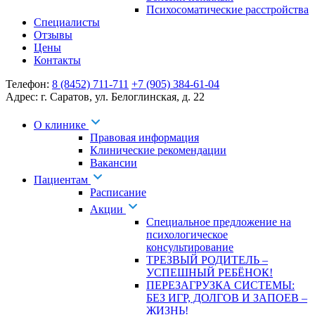
Психосоматические расстройства
Специалисты
Отзывы
Цены
Контакты
Телефон:
8 (8452) 711-711
+7 (905) 384-61-04
Адрес:
г. Саратов
,
ул. Белоглинская
,
д. 22
О клинике
Правовая информация
Клинические рекомендации
Вакансии
Пациентам
Расписание
Акции
Специальное предложение на
психологическое
консультирование
ТРЕЗВЫЙ РОДИТЕЛЬ –
УСПЕШНЫЙ РЕБЁНОК!
ПЕРЕЗАГРУЗКА СИСТЕМЫ:
БЕЗ ИГР, ДОЛГОВ И ЗАПОЕВ –
ЖИЗНЬ!