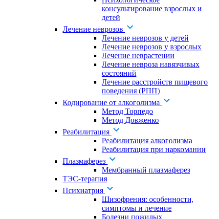
консультирование взрослых и
детей
Лечение неврозов
Лечение неврозов у детей
Лечение неврозов у взрослых
Лечение неврастении
Лечение невроза навязчивых
состояний
Лечение расстройств пищевого
поведения (РПП)
Кодирование от алкоголизма
Метод Торпедо
Метод Довженко
Реабилитация
Реабилитация алкоголизма
Реабилитация при наркомании
Плазмаферез
Мембранный плазмаферез
ТЭС-терапия
Психиатрия
Шизофрения: особенности,
симптомы и лечение
Болезни пожилых