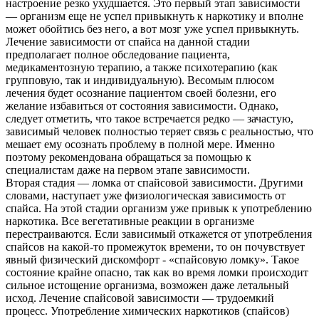
настроение резко ухудшается. Это первый этап зависимости
— организм еще не успел привыкнуть к наркотику и вполне
может обойтись без него, а вот мозг уже успел привыкнуть.
Лечение зависимости от спайса на данной стадии
предполагает полное обследование пациента,
медикаментозную терапию, а также психотерапию (как
групповую, так и индивидуальную). Весомым плюсом
лечения будет осознание пациентом своей болезни, его
желание избавиться от состояния зависимости. Однако,
следует отметить, что такое встречается редко — зачастую,
зависимый человек полностью теряет связь с реальностью, что
мешает ему осознать проблему в полной мере. Именно
поэтому рекомендована обращаться за помощью к
специалистам даже на первом этапе зависимости.
Вторая стадия — ломка от спайсовой зависимости. Другими
словами, наступает уже физиологическая зависимость от
спайса. На этой стадии организм уже привык к употреблению
наркотика. Все вегетативные реакции в организме
перестраиваются. Если зависимый откажется от употребления
спайсов на какой-то промежуток времени, то он почувствует
явный физический дискомфорт - «спайсовую ломку». Такое
состояние крайне опасно, так как во время ломки происходит
сильное истощение организма, возможен даже летальный
исход. Лечение спайсовой зависимости — трудоемкий
процесс. Употребление химических наркотиков (спайсов)