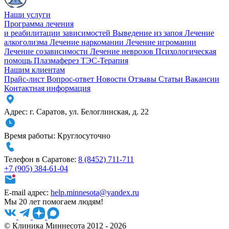
Наши услуги
Программа лечения
и реабилитации зависимостей
Выведение из запоя
Лечение
алкоголизма
Лечение наркомании
Лечение игромании
Лечение созависимости
Лечение неврозов
Психологическая
помощь
Плазмаферез
ТЭС-Терапия
Нашим клиентам
Прайс-лист
Вопрос-ответ
Новости
Отзывы
Статьи
Вакансии
Контактная информация
Адрес:
г. Саратов
,
ул. Белоглинская
,
д. 22
Время работы:
Круглосуточно
Телефон в Саратове:
8 (8452) 711-711
+7 (905) 384-61-04
E-mail адрес:
help.minnesota@yandex.ru
Мы 20 лет помогаем людям!
© Клиника Миннесота 2012 - 2026