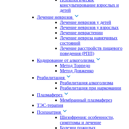
консультирование взрослых и
детей
Лечение неврозов
Лечение неврозов у детей
Лечение неврозов у взрослых
Лечение неврастении
Лечение невроза навязчивых
состояний
Лечение расстройств пищевого
поведения (РПП)
Кодирование от алкоголизма
Метод Торпедо
Метод Довженко
Реабилитация
Реабилитация алкоголизма
Реабилитация при наркомании
Плазмаферез
Мембранный плазмаферез
ТЭС-терапия
Психиатрия
Шизофрения: особенности,
симптомы и лечение
Болезни пожилых