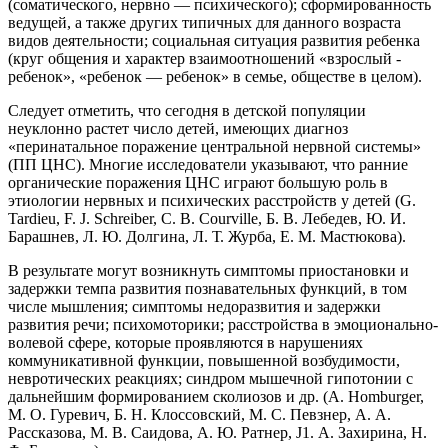
(соматического, нервно — психического); сформированность
ведущей, а также других типичных для данного возраста
видов деятельности; социальная ситуация развития ребенка
(круг общения и характер взаимоотношений «взрослый -
ребенок», «ребенок — ребенок» в семье, обществе в целом).
Следует отметить, что сегодня в детской популяции
неуклонно растет число детей, имеющих диагноз
«перинатальное поражение центральной нервной системы»
(ПП ЦНС). Многие исследователи указывают, что ранние
органические поражения ЦНС играют большую роль в
этиологии нервных и психических расстройств у детей (G.
Tardieu, F. J. Schreiber, С. В. Courville, Б. В. Лебедев, Ю. И.
Барашнев, Л. Ю. Долгина, Л. Т. Журба, Е. М. Мастюкова).
В результате могут возникнуть симптомы приостановки и
задержки темпа развития познавательных функций, в том
числе мышления; симптомы недоразвития и задержки
развития речи; психомоторики; расстройства в эмоционально-
волевой сфере, которые проявляются в нарушениях
коммуникативной функции, повышенной возбудимости,
невротических реакциях; синдром мышечной гипотонии с
дальнейшим формированием сколиозов и др. (А. Homburger,
М. О. Гуревич, Б. Н. Клоссовский, М. С. Певзнер, А. А.
Рассказова, М. В. Саидова, А. Ю. Ратнер, J1. А. Захирина, Н.