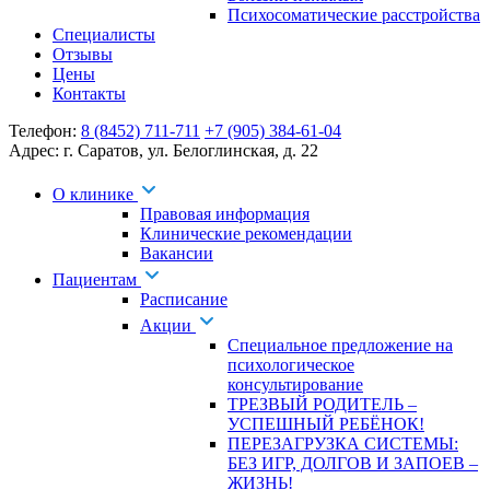
Психосоматические расстройства
Специалисты
Отзывы
Цены
Контакты
Телефон:
8 (8452) 711-711
+7 (905) 384-61-04
Адрес:
г. Саратов
,
ул. Белоглинская
,
д. 22
О клинике
Правовая информация
Клинические рекомендации
Вакансии
Пациентам
Расписание
Акции
Специальное предложение на
психологическое
консультирование
ТРЕЗВЫЙ РОДИТЕЛЬ –
УСПЕШНЫЙ РЕБЁНОК!
ПЕРЕЗАГРУЗКА СИСТЕМЫ:
БЕЗ ИГР, ДОЛГОВ И ЗАПОЕВ –
ЖИЗНЬ!