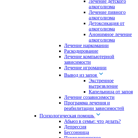
Лечение детского
алкоголизма
Лечение пивного
алкоголизма
Детоксикация от
алкоголизма
Анонимное лечение
алкоголизма
Лечение наркомании
Раскодирование
Лечение компьютерной
зависимости
Лечение игромании
Вывод из запоя
Экстренное
вытрезвление
Капельница от запоя
Лечение созависимости
Программа лечения и
реабилитации зависимостей
Психологическая помощь
Абьюз в семье: что делать?
Депрессия
Бессонница
Психологическое