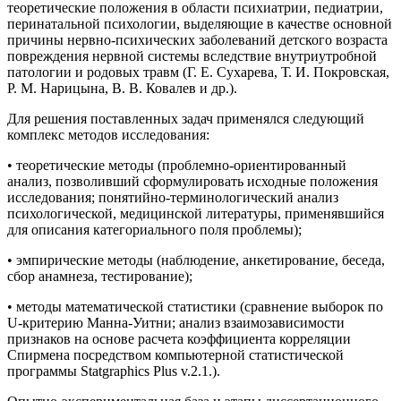
теоретические положения в области психиатрии, педиатрии,
перинатальной психологии, выделяющие в качестве основной
причины нервно-психических заболеваний детского возраста
повреждения нервной системы вследствие внутриутробной
патологии и родовых травм (Г. Е. Сухарева, Т. И. Покровская,
Р. М. Нарицына, В. В. Ковалев и др.).
Для решения поставленных задач применялся следующий
комплекс методов исследования:
• теоретические методы (проблемно-ориентированный
анализ, позволивший сформулировать исходные положения
исследования; понятийно-терминологический анализ
психологической, медицинской литературы, применявшийся
для описания категориального поля проблемы);
• эмпирические методы (наблюдение, анкетирование, беседа,
сбор анамнеза, тестирование);
• методы математической статистики (сравнение выборок по
U-критерию Манна-Уитни; анализ взаимозависимости
признаков на основе расчета коэффициента корреляции
Спирмена посредством компьютерной статистической
программы Statgraphics Plus v.2.1.).