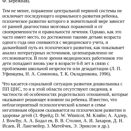
Ф. Бережная).
Тем не менее, поражение центральной нервной системы не
исключает последующего нормального развития ребенка,
психическое развитие которого в значительной мере зависит
от ранней диагностики мозговых поражений и от
своевременности и правильности лечения. Однако, как это
часто имеет место, по достижении такими детьми возраста
одного года они снимаются с медицинского учета, и
дальнейший путь их психического развития, как показывает
анализ литературных источников, целенаправленно не
отслеживается. В поле зрения медицинских работников эти
дети попадают вновь уже в возрасте 6-8 лет в связи с
проблемами школьной незрелости или дезадаптации (Л. П.
Уфимцева, Н. А. Симонова, Т. К. Окладникова, 1996).
Что касается социальной ситуации развития дошкольника с
ПП ЦНС, то и в этой области отсутствуют сведения, в
частности об особенностях родительских отношений, которые
оказывают решающее влияние на ребенка. Известно, что
неблагоприятный психологический климат в семье
негативным образом сказывается на психическом развитии и
здоровье детей (3. Фрейд; D. W. Winnicot, М. Кляйн; А. Адлер,
J. Bowlby, А. А. Бодал ев, В. В. Столин, А. И. Захаров, Д. Н.
Исаев, Й. Лангмейер, 3. Матейчек, Э. Эриксон и др.).