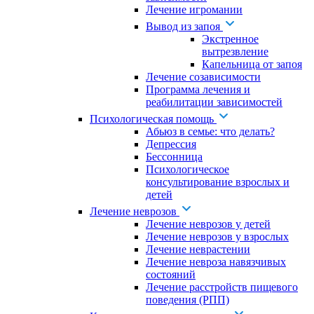
Лечение игромании
Вывод из запоя
Экстренное
вытрезвление
Капельница от запоя
Лечение созависимости
Программа лечения и
реабилитации зависимостей
Психологическая помощь
Абьюз в семье: что делать?
Депрессия
Бессонница
Психологическое
консультирование взрослых и
детей
Лечение неврозов
Лечение неврозов у детей
Лечение неврозов у взрослых
Лечение неврастении
Лечение невроза навязчивых
состояний
Лечение расстройств пищевого
поведения (РПП)