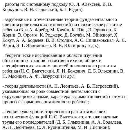
- работы по системному подходу (О. JI. Алексеев, В. В.
Коркунов, В. Н. Садовский, Б. Г. Юдин);
- зарубежные и отечественные теории фундаментального
влияния родительских отношений на психическое развитие
ребенка (3. и А. Фрейд, М. Кляйн, К. Юнг, Э. Эриксон, К.
Хорни, Э. Фромм, К. Роджерс, Д. Боулби, М. Эйнсворт, X.
Кохут, А. А. Бодалев, В. В. Столин, А. С. Спиваковская, А. Я.
Варга, Э. Г. Эйдемиллер, В. В. Юстицкис, и др.).
- теоретические исследования в области изучения
объективных законов развития психики, общих и
специфических закономерностей психического развития
ребенка (JI. С. Выготский, JI. И. Божович, Д. Б. Эльконин, В.
Н. Мясищев, А. Ф. Лазурский и др.);
- теория деятельности (А. Н. Леонтьев, А. В. Петровский),
указывающая на роль совместной деятельности с
окружающими людьми, характера взаимоотношений с ними в
процессе формирования личности ребенка;
- теория культурно-исторического развития высших
психических функций JL С. Выготского, а также научные
труды его последователей (Д. Б. Эльконина, А. А. Бодалева,
А. Н. Леонтьева, С. Л. Рубинштейна, М. И. Лисиной);