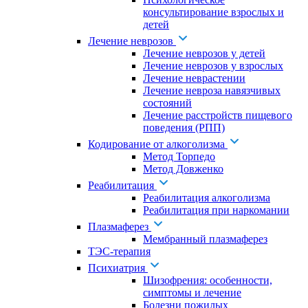
консультирование взрослых и
детей
Лечение неврозов
Лечение неврозов у детей
Лечение неврозов у взрослых
Лечение неврастении
Лечение невроза навязчивых
состояний
Лечение расстройств пищевого
поведения (РПП)
Кодирование от алкоголизма
Метод Торпедо
Метод Довженко
Реабилитация
Реабилитация алкоголизма
Реабилитация при наркомании
Плазмаферез
Мембранный плазмаферез
ТЭС-терапия
Психиатрия
Шизофрения: особенности,
симптомы и лечение
Болезни пожилых