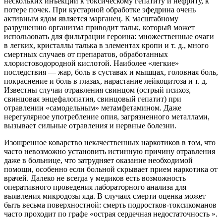
нескольких инъекций к токсическому гепатиту и нефриту, к
потере почек. При кустарной обработке эфедрина очень
активным ядом является марганец. К масштабному
разрушению организма приводит тальк, который может
использовать для фильтрации героина: множественные очаги
в легких, кристаллы талька в элементах кропи и т. д., много
смертных случаев от препаратов, обработанных
хлористоводородной кислотой. Наиболее «легкие»
последствия — жар, боль в суставах и мышцах, головная боль,
покраснение и боль в глазах, нарастание лейкоцитоза и т. д.
Известны случаи отравления свинцом (острый психоз,
свинцовая энцефалопатия, свинцовый гепатит) при
отравлении «самодельным» метамфетамином. Даже
нерегулярное употребление опия, загрязненного металлами,
вызывает сильные отравления и нервные болезни.
Изощренное коварство некачественных наркотиков в том, что
часто невозможно установить истинную причину отравления
даже в больнице, что затрудняет оказание необходимой
помощи, особенно если больной скрывает прием наркотика от
врачей. Далеко не всегда у медиков есть возможность
оперативного проведения лабораторного анализа для
выявления микродозы яда. В случаях смерти оценка может
быть весьма поверхностной: смерть подростков-токсикоманов
часто проходит по графе «острая сердечная недостаточность ».