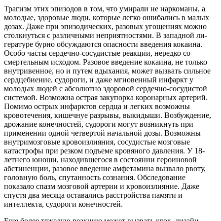
Трагизм этих эпизодов в том, что умирали не наркоманы, а
молодые, здоровые люди, которые легко ошибались в малых
дозах. Даже при эпизодических, разовых угощениях можно
столкнуться с различными неприятностями. В западной ли-
гературе бурно обсуждаются опасности введения кокаина.
Особо часты сердечно-сосудистые реакции, нередко со
смертельным исходом. Разовое введение кокаина, не только
внутривенное, но и путем вдыхания, может вызвать сильное
сердцебиение, судороги, и даже мгновенный инфаркт у
молодых людей с абсолютно здоровой сердечно-сосудистой
системой. Возможна острая закупорка коронарных артерий.
Помимо острых инфарктов сердца и легких возможны
кровотечения, кишечнуе разрывы, выкидыши. Возбуждение,
дрожание конечностей, судороги могут возникнуть при
применении одной четвертой начальной дозы. Возможны
внутримозговые кровоизлияния, сосудистые мозговые
катастрофы при резком подъеме кровяного давления. У 18-
летнего юноши, находившегося в состоянии героиновой
абстиненции, разовое введение амфетамина вызвало рвоту,
головную боль, спутанность сознания. Обследование
показало спазм мозговой артерии и кровоизлияние. Даже
спустя два месяца оставались расстройства памяти и
интеллекта, судороги конечностей.
Еще более тяжелую реакцию может вызвать крэк, дизайн-