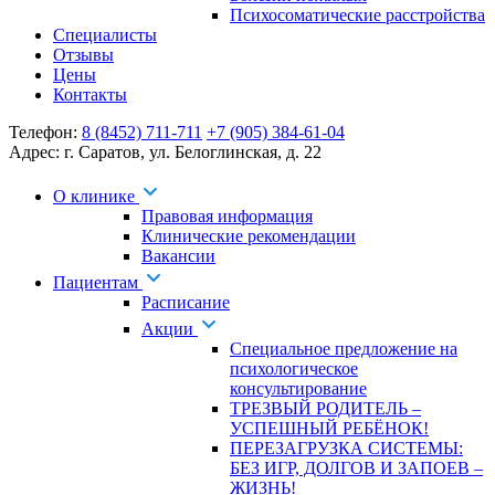
Психосоматические расстройства
Специалисты
Отзывы
Цены
Контакты
Телефон:
8 (8452) 711-711
+7 (905) 384-61-04
Адрес:
г. Саратов
,
ул. Белоглинская
,
д. 22
О клинике
Правовая информация
Клинические рекомендации
Вакансии
Пациентам
Расписание
Акции
Специальное предложение на
психологическое
консультирование
ТРЕЗВЫЙ РОДИТЕЛЬ –
УСПЕШНЫЙ РЕБЁНОК!
ПЕРЕЗАГРУЗКА СИСТЕМЫ:
БЕЗ ИГР, ДОЛГОВ И ЗАПОЕВ –
ЖИЗНЬ!