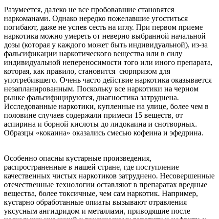
Разумеется, далеко не все пробовавшие становятся
наркоманами. Однако нередко пожелавшие угоститься
погибают, даже не успев сесть на иглу. При первом приеме
наркотика можно умереть от неверно выбранной начальной
дозы (которая у каждого может быть индивидуальной), из-за
фальсификации наркотического вещества или в силу
индивидуальной непереносимости того или иного препарата,
которая, как правило, становится сюрпризом для
употребившего. Очень часто действие наркотика оказывается
незапланированным. Поскольку все наркотики на черном
рынке фальсифицируются, диагностика затруднена.
Исследованные наркотики, купленные на улице, более чем в
половине случаев содержали примеси 15 веществ, от
аспирина и борной кислоты до лидокаина и снотворных.
Образцы «кокаина» оказались смесью кофеина и эфедрина.
Особенно опасны кустарные произведения,
распространенные в нашей стране, где поступление
качественных чистых наркотиков затруднено. Не­совершенные
отечественные технологии оставляют в препаратах вредные
вещества, более токсичные, чем сам наркотик. Например,
кустарно об­работанные опиаты вызывают отравления
уксусным ангидридом и металлами, приводящие после