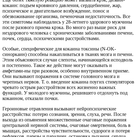
кокаин: подъем кровяного давления, сердцебиение, жар,
психическое и двигательное возбуждение, понос и
обезвоживание организма, печеночная недостаточность. Все
эти симптомы наблюдались у 28-летнего здорового мужчины
после разового приема крэка. Во много раз выше риск для
нездорового человека с хроническими заболеваниями печени,
почек, сердца, психическими расстройствами.
Особые, специфические для кокаина токсины (N-OK-
синоркаин) способны накапливаться в тканях мозга и печени.
Этим объясняются случаи слепоты, начинающейся исподволь
и постепенно. Такое же действие могут оказывать и
амфетами-ны при разовом, особенно внутривенном приеме.
Они вызывают поражения в системе головного мозга и
черепных нервов. Т. о. введение кокаина поугих стимуляторов
чревато острым расстройтвом всех жизненно важных
функций. У молодого мужчины, решившего отдохнуть под
кокаином, отказали почки.
Героиновые отравления вызывают нейропсихические
расстройства: потерю сознания, зрения, слуха, речи. После
выхода из опьянения множественные очаговые поражения
центральной нервной системы, очаговые омертвения, боль в
мышцах, расстройства чувствительности, судороги и потеря
рефлексов, парезы и параличи, остановка дыхания, сердца