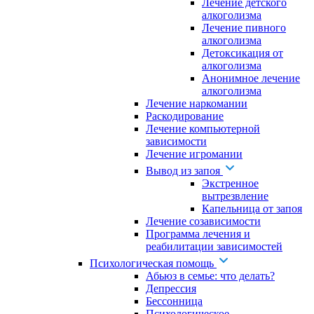
Лечение детского
алкоголизма
Лечение пивного
алкоголизма
Детоксикация от
алкоголизма
Анонимное лечение
алкоголизма
Лечение наркомании
Раскодирование
Лечение компьютерной
зависимости
Лечение игромании
Вывод из запоя
Экстренное
вытрезвление
Капельница от запоя
Лечение созависимости
Программа лечения и
реабилитации зависимостей
Психологическая помощь
Абьюз в семье: что делать?
Депрессия
Бессонница
Психологическое