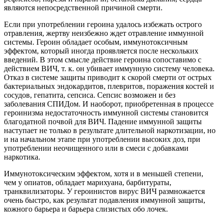
являются непосредственной при­чиной смерти.
Если при употреблении героина удалось избежать острого
отравления, жертву неизбежно ждет отравление иммунной
системы. Героин обладает особым, иммунотоксичным
эффектом, который иногда проявляется после нескольких
введений. В этом смысле действие героина сопоставимо с
действием ВИЧ, т. к. он убивает иммунную систему человека.
Отказ в системе защиты приводит к скорой смерти от острых
бактериальных эндокардитов, плевритов, поражения костей и
сосудов, гепатита, сепсиса. Сепсис возможен и без
заболевания СПИДом. И наоборот, приобретенная в процессе
героинизма недостаточность иммунной системы становится
благодатной почвой для ВИЧ. Падение иммунной защиты
наступает не только в результате длительной наркотизации, но
и на начальном этапе при употреблении высоких доз, при
употреблении неочищенного или в смеси с добавками
наркотика.
Иммунотоксическим эффектом, хотя и в меньшей степени,
чем у опиатов, обладает марихуана, барбитураты,
транквилизаторы. У героинистов вирус ВИЧ размножается
очень быстро, как результат подавления иммунной защиты,
кожного барьера и барьера слизистых обо лочек.