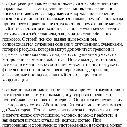
Острой реакцией может быть также лсихоз любое действие
наркотика вызывает нарушение сознания, однако диагноз
«психоз» ставят, когда нарушается «нормальное» течение
опьянения илии оно продолжается дольше, чем обычно, когда
принявшего наркотик «не отпускает» вовремя и он не может
выйти из состояния опьянения. Такие случаи могут вести к
психическим заболеваниям, запуская действие больших
психозов. Острый психоз, вызванный кокаином,
сопровождается сужением сознания, оглушением, сумерками,
потерей рассудка, которые могут дополняться тревогой и
страхом, маниакальным синдромом, ощущением ужаса, из
которого невозможно выбраться. После выхода из острого
психоза психотическое состояние может затягиваться уже на
фоне ясного сознания: человек переживает депрессию,
агрессивные припадки, сильный страх, нарушение
координации.
Острый психоз возможен при разовом приеме стимуляторов и
психоделиков — и у наркомана, и у здорового человека,
попробовавшего наркотик впервые. Он длится от нескольких
часов до двух суток. Абстинентный психоз может затянуться
до 2—3 недель. После выхода из психоза наступает сильное
энергетическое опустошение, человек не может работать и
заниматься интеллектуальной деятельностью. При
повторениях и хронических употреблениях наркотика может