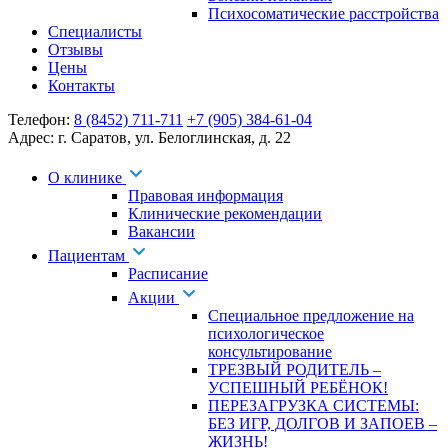
Психосоматические расстройства
Специалисты
Отзывы
Цены
Контакты
Телефон:
8 (8452) 711-711
+7 (905) 384-61-04
Адрес:
г. Саратов
,
ул. Белоглинская
,
д. 22
О клинике
Правовая информация
Клинические рекомендации
Вакансии
Пациентам
Расписание
Акции
Специальное предложение на
психологическое
консультирование
ТРЕЗВЫЙ РОДИТЕЛЬ –
УСПЕШНЫЙ РЕБЁНОК!
ПЕРЕЗАГРУЗКА СИСТЕМЫ:
БЕЗ ИГР, ДОЛГОВ И ЗАПОЕВ –
ЖИЗНЬ!