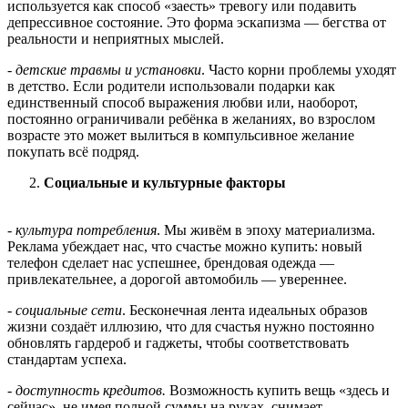
используется как способ «заесть» тревогу или подавить
депрессивное состояние. Это форма эскапизма — бегства от
реальности и неприятных мыслей.
- детские травмы и установки
. Часто корни проблемы уходят
в детство. Если родители использовали подарки как
единственный способ выражения любви или, наоборот,
постоянно ограничивали ребёнка в желаниях, во взрослом
возрасте это может вылиться в компульсивное желание
покупать всё подряд.
Социальные и культурные факторы
-
культура потребления
. Мы живём в эпоху материализма.
Реклама убеждает нас, что счастье можно купить: новый
телефон сделает нас успешнее, брендовая одежда —
привлекательнее, а дорогой автомобиль — увереннее.
- социальные сети
. Бесконечная лента идеальных образов
жизни создаёт иллюзию, что для счастья нужно постоянно
обновлять гардероб и гаджеты, чтобы соответствовать
стандартам успеха.
- доступность кредитов.
Возможность купить вещь «здесь и
сейчас», не имея полной суммы на руках, снимает