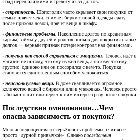
стыд перед близкими и тревогу из-за долгов.
- секретность.
Шопоголик часто скрывает свои покупки от
семьи: прячет чеки, снимает бирки с новой одежды сразу
после прихода домой, прячет вещи в шкафу.
- финансовые проблемы.
Накопление долгов по кредитным
картам, займы у друзей и родственников для покрытия старых
долгов — верный признак потери контроля над финансами.
- покупки как способ справиться с эмоциями.
Человек идёт в
магазин не потому, что ему нужна вещь, а потому что ему
грустно, одиноко или он поссорился с кем-то. Покупка
становится единственным способом успокоиться.
- неиспользуемые вещи.
В доме скапливается огромное
количество вещей с бирками или в упаковках. Человек просто
забывает о них или теряет к ним интерес сразу после покупки.
Последствия омниомании…Чем
опасна зависимость от покупок?
Многие недооценивают серьёзность проблемы, считая её
просто «дурной привычкой». Однако
последствия