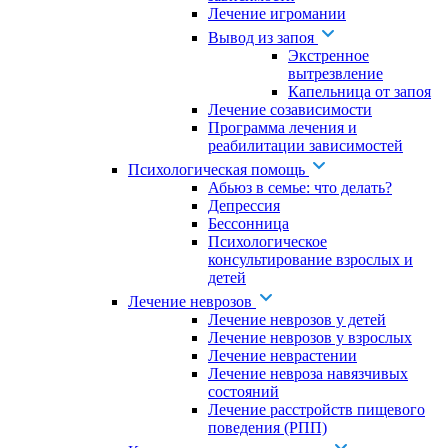
Лечение игромании
Вывод из запоя
Экстренное
вытрезвление
Капельница от запоя
Лечение созависимости
Программа лечения и
реабилитации зависимостей
Психологическая помощь
Абьюз в семье: что делать?
Депрессия
Бессонница
Психологическое
консультирование взрослых и
детей
Лечение неврозов
Лечение неврозов у детей
Лечение неврозов у взрослых
Лечение неврастении
Лечение невроза навязчивых
состояний
Лечение расстройств пищевого
поведения (РПП)