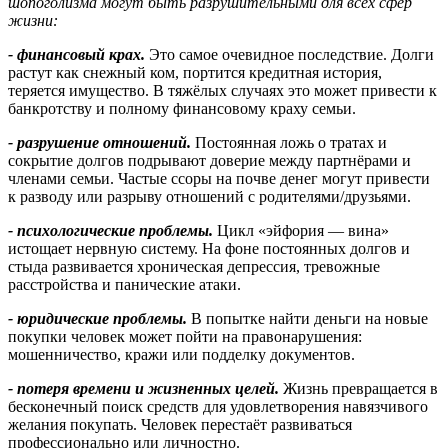
шопоголизма могут быть разрушительными для всех сфер
жизни:
- финансовый крах.
Это самое очевидное последствие. Долги
растут как снежный ком, портится кредитная история,
теряется имущество. В тяжёлых случаях это может привести к
банкротству и полному финансовому краху семьи.
- разрушение отношений.
Постоянная ложь о тратах и
сокрытие долгов подрывают доверие между партнёрами и
членами семьи. Частые ссоры на почве денег могут привести
к разводу или разрыву отношений с родителями/друзьями.
- психологические проблемы.
Цикл «эйфория — вина»
истощает нервную систему. На фоне постоянных долгов и
стыда развивается хроническая депрессия, тревожные
расстройства и панические атаки.
- юридические проблемы.
В попытке найти деньги на новые
покупки человек может пойти на правонарушения:
мошенничество, кражи или подделку документов.
- потеря времени и жизненных целей.
Жизнь превращается в
бесконечный поиск средств для удовлетворения навязчивого
желания покупать. Человек перестаёт развиваться
профессионально или личностно.