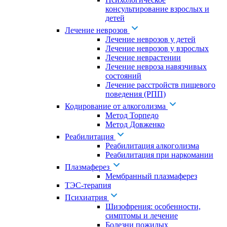
консультирование взрослых и
детей
Лечение неврозов
Лечение неврозов у детей
Лечение неврозов у взрослых
Лечение неврастении
Лечение невроза навязчивых
состояний
Лечение расстройств пищевого
поведения (РПП)
Кодирование от алкоголизма
Метод Торпедо
Метод Довженко
Реабилитация
Реабилитация алкоголизма
Реабилитация при наркомании
Плазмаферез
Мембранный плазмаферез
ТЭС-терапия
Психиатрия
Шизофрения: особенности,
симптомы и лечение
Болезни пожилых