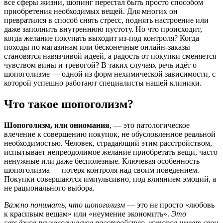
все сферы жизни, шопинг перестал быть просто способом
приобретения необходимых вещей. Для многих он
превратился в способ снять стресс, поднять настроение или
даже заполнить внутреннюю пустоту. Но что происходит,
когда желание покупать выходит из-под контроля? Когда
походы по магазинам или бесконечные онлайн-заказы
становятся навязчивой идеей, а радость от покупки сменяется
чувством вины и тревогой? В таких случаях речь идёт о
шопоголизме — одной из форм нехимической зависимости, с
которой успешно работают специалисты нашей клиники.
Что такое шопоголизм?
Шопоголизм, или ониомания
, — это патологическое
влечение к совершению покупок, не обусловленное реальной
необходимостью. Человек, страдающий этим расстройством,
испытывает непреодолимое желание приобретать вещи, часто
ненужные или даже бесполезные. Ключевая особенность
шопоголизма — потеря контроля над своим поведением.
Покупки совершаются импульсивно, под влиянием эмоций, а
не рационального выбора.
Важно понимать, что шопоголизм
— это не просто «любовь
к красивым вещам» или «неумение экономить».
Это
серьёзное психологическое расстройство, которое имеет свои