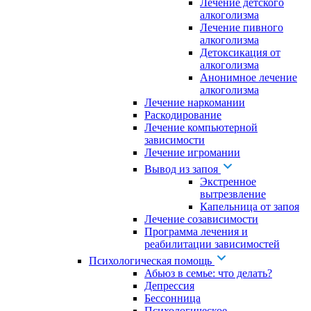
Лечение детского
алкоголизма
Лечение пивного
алкоголизма
Детоксикация от
алкоголизма
Анонимное лечение
алкоголизма
Лечение наркомании
Раскодирование
Лечение компьютерной
зависимости
Лечение игромании
Вывод из запоя
Экстренное
вытрезвление
Капельница от запоя
Лечение созависимости
Программа лечения и
реабилитации зависимостей
Психологическая помощь
Абьюз в семье: что делать?
Депрессия
Бессонница
Психологическое