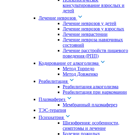
консультирование взрослых и
детей
Лечение неврозов
Лечение неврозов у детей
Лечение неврозов у взрослых
Лечение неврастении
Лечение невроза навязчивых
состояний
Лечение расстройств пищевого
поведения (РПП)
Кодирование от алкоголизма
Метод Торпедо
Метод Довженко
Реабилитация
Реабилитация алкоголизма
Реабилитация при наркомании
Плазмаферез
Мембранный плазмаферез
ТЭС-терапия
Психиатрия
Шизофрения: особенности,
симптомы и лечение
Болезни пожилых