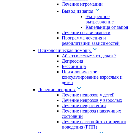
Лечение игромании
Вывод из запоя
Экстренное
вытрезвление
Капельница от запоя
Лечение созависимости
Программа лечения и
реабилитации зависимостей
Психологическая помощь
Абьюз в семье: что делать?
Депрессия
Бессонница
Психологическое
консультирование взрослых и
детей
Лечение неврозов
Лечение неврозов у детей
Лечение неврозов у взрослых
Лечение неврастении
Лечение невроза навязчивых
состояний
Лечение расстройств пищевого
поведения (РПП)