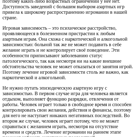
поэтому каких-либо возрастных ограничений у неё нет.
Доступность заведений с большим выбором азартных игр
привела к широкому распространению игромании в нашей
стране.
Игровая зависимость – это психическое расстройство,
проявляющееся в болезненном пристрастии к любым
азартным играм. Она схожа с наркотической и алкогольной
зависимостью: больной так же не может подавить в себе
желание играть и не контролирует своё поведение. Эти
особенности приписывают заболеванию статус
патологического, так как несмотря ни на какие внешние
обстоятельства человек не может отказаться от занятия игрой.
Поэтому лечение игровой зависимости столь же важно, как
наркотической и алкогольной.
Не нужно путать эпизодическую азартную игру с
зависимостью. В первом случае игра для человека является
отдыхом, выполняет функцию разрядки, отвлечения от
работы. Человек играет только в свободное время и способен
контролировать свои желания, действия и финансы, поэтому
для него не наступает никаких негативных последствий. Во
втором же случае, человек играет потому, что не может
справиться с желанием играть, несмотря на отсутствие
времени и средств. Лечение игромании на раннем этапе