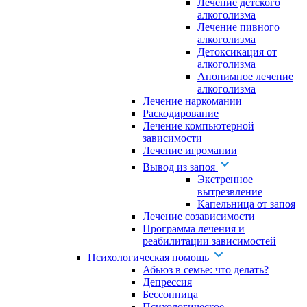
Лечение детского
алкоголизма
Лечение пивного
алкоголизма
Детоксикация от
алкоголизма
Анонимное лечение
алкоголизма
Лечение наркомании
Раскодирование
Лечение компьютерной
зависимости
Лечение игромании
Вывод из запоя
Экстренное
вытрезвление
Капельница от запоя
Лечение созависимости
Программа лечения и
реабилитации зависимостей
Психологическая помощь
Абьюз в семье: что делать?
Депрессия
Бессонница
Психологическое