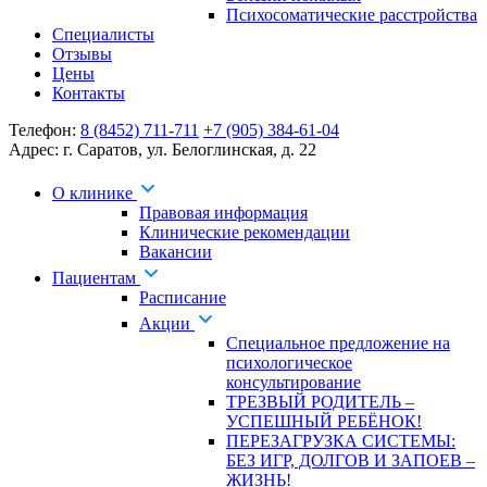
Психосоматические расстройства
Специалисты
Отзывы
Цены
Контакты
Телефон:
8 (8452) 711-711
+7 (905) 384-61-04
Адрес:
г. Саратов
,
ул. Белоглинская
,
д. 22
О клинике
Правовая информация
Клинические рекомендации
Вакансии
Пациентам
Расписание
Акции
Специальное предложение на
психологическое
консультирование
ТРЕЗВЫЙ РОДИТЕЛЬ –
УСПЕШНЫЙ РЕБЁНОК!
ПЕРЕЗАГРУЗКА СИСТЕМЫ:
БЕЗ ИГР, ДОЛГОВ И ЗАПОЕВ –
ЖИЗНЬ!