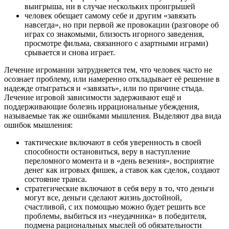
выигрыша, ни в случае нескольких проигрышей
человек обещает самому себе и другим «завязать
навсегда», но при первой же провокации (разговоре об
играх со знакомыми, близость игорного заведения,
просмотре фильма, связанного с азартными играми)
срывается и снова играет.
Лечение игромании затрудняется тем, что человек часто не
осознает проблему, или намеренно откладывает её решение в
надежде отыграться и «завязать», или по причине стыда.
Лечение игровой зависимости задерживают ещё и
поддерживающие болезнь иррациональные убеждения,
называемые так же ошибками мышления. Выделяют два вида
ошибок мышления:
тактические включают в себя уверенность в своей
способности остановиться, веру в наступление
переломного момента и в «день везения», восприятие
денег как игровых фишек, а ставок как сделок, создают
состояние транса.
стратегические включают в себя веру в то, что деньги
могут все, деньги сделают жизнь достойной,
счастливой, с их помощью можно будет решить все
проблемы, выбиться из «неудачника» в победителя,
подмена рациональных мыслей об обязательности