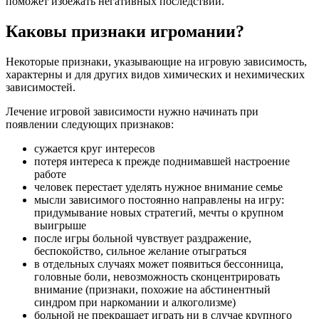
поможет избежать негативных последствий.
Каковы признаки игромании?
Некоторые признаки, указывающие на игровую зависимость,
характерны и для других видов химических и нехимических
зависимостей.
Лечение игровой зависимости нужно начинать при
появлении следующих признаков:
сужается круг интересов
потеря интереса к прежде поднимавшей настроение
работе
человек перестает уделять нужное внимание семье
мысли зависимого постоянно направлены на игру:
придумывание новых стратегий, мечты о крупном
выигрыше
после игры больной чувствует раздражение,
беспокойство, сильное желание отыграться
в отдельных случаях может появиться бессонница,
головные боли, невозможность сконцентрировать
внимание (признаки, похожие на абстинентный
синдром при наркомании и алкоголизме)
больной не прекращает играть ни в случае крупного