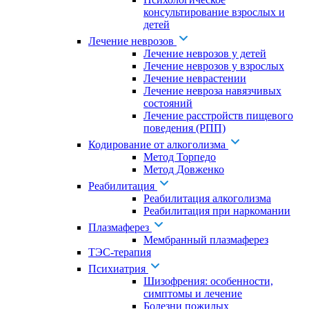
консультирование взрослых и
детей
Лечение неврозов
Лечение неврозов у детей
Лечение неврозов у взрослых
Лечение неврастении
Лечение невроза навязчивых
состояний
Лечение расстройств пищевого
поведения (РПП)
Кодирование от алкоголизма
Метод Торпедо
Метод Довженко
Реабилитация
Реабилитация алкоголизма
Реабилитация при наркомании
Плазмаферез
Мембранный плазмаферез
ТЭС-терапия
Психиатрия
Шизофрения: особенности,
симптомы и лечение
Болезни пожилых