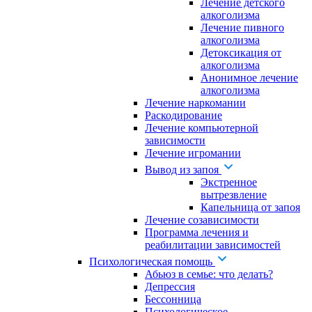
Лечение детского
алкоголизма
Лечение пивного
алкоголизма
Детоксикация от
алкоголизма
Анонимное лечение
алкоголизма
Лечение наркомании
Раскодирование
Лечение компьютерной
зависимости
Лечение игромании
Вывод из запоя
Экстренное
вытрезвление
Капельница от запоя
Лечение созависимости
Программа лечения и
реабилитации зависимостей
Психологическая помощь
Абьюз в семье: что делать?
Депрессия
Бессонница
Психологическое