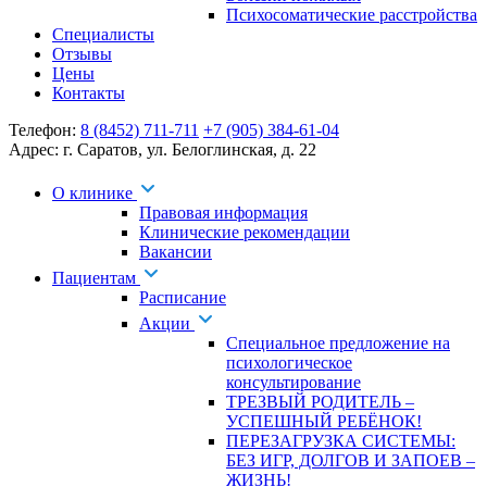
Психосоматические расстройства
Специалисты
Отзывы
Цены
Контакты
Телефон:
8 (8452) 711-711
+7 (905) 384-61-04
Адрес:
г. Саратов
,
ул. Белоглинская
,
д. 22
О клинике
Правовая информация
Клинические рекомендации
Вакансии
Пациентам
Расписание
Акции
Специальное предложение на
психологическое
консультирование
ТРЕЗВЫЙ РОДИТЕЛЬ –
УСПЕШНЫЙ РЕБЁНОК!
ПЕРЕЗАГРУЗКА СИСТЕМЫ:
БЕЗ ИГР, ДОЛГОВ И ЗАПОЕВ –
ЖИЗНЬ!