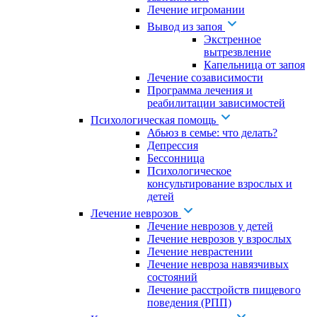
Лечение игромании
Вывод из запоя
Экстренное
вытрезвление
Капельница от запоя
Лечение созависимости
Программа лечения и
реабилитации зависимостей
Психологическая помощь
Абьюз в семье: что делать?
Депрессия
Бессонница
Психологическое
консультирование взрослых и
детей
Лечение неврозов
Лечение неврозов у детей
Лечение неврозов у взрослых
Лечение неврастении
Лечение невроза навязчивых
состояний
Лечение расстройств пищевого
поведения (РПП)