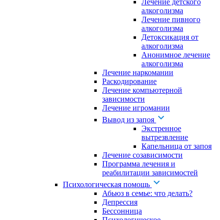
Лечение детского
алкоголизма
Лечение пивного
алкоголизма
Детоксикация от
алкоголизма
Анонимное лечение
алкоголизма
Лечение наркомании
Раскодирование
Лечение компьютерной
зависимости
Лечение игромании
Вывод из запоя
Экстренное
вытрезвление
Капельница от запоя
Лечение созависимости
Программа лечения и
реабилитации зависимостей
Психологическая помощь
Абьюз в семье: что делать?
Депрессия
Бессонница
Психологическое