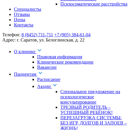
Психосоматические расстройства
Специалисты
Отзывы
Цены
Контакты
Телефон:
8 (8452) 711-711
+7 (905) 384-61-04
Адрес:
г. Саратов
,
ул. Белоглинская
,
д. 22
О клинике
Правовая информация
Клинические рекомендации
Вакансии
Пациентам
Расписание
Акции
Специальное предложение на
психологическое
консультирование
ТРЕЗВЫЙ РОДИТЕЛЬ –
УСПЕШНЫЙ РЕБЁНОК!
ПЕРЕЗАГРУЗКА СИСТЕМЫ:
БЕЗ ИГР, ДОЛГОВ И ЗАПОЕВ –
ЖИЗНЬ!