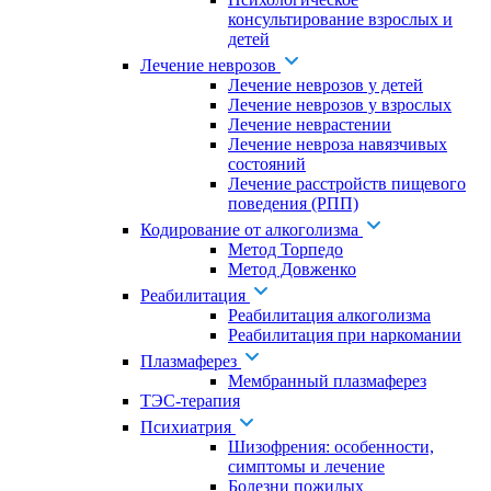
консультирование взрослых и
детей
Лечение неврозов
Лечение неврозов у детей
Лечение неврозов у взрослых
Лечение неврастении
Лечение невроза навязчивых
состояний
Лечение расстройств пищевого
поведения (РПП)
Кодирование от алкоголизма
Метод Торпедо
Метод Довженко
Реабилитация
Реабилитация алкоголизма
Реабилитация при наркомании
Плазмаферез
Мембранный плазмаферез
ТЭС-терапия
Психиатрия
Шизофрения: особенности,
симптомы и лечение
Болезни пожилых