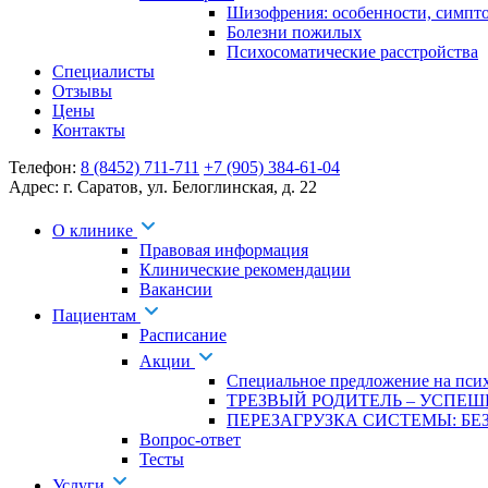
Шизофрения: особенности, симпт
Болезни пожилых
Психосоматические расстройства
Специалисты
Отзывы
Цены
Контакты
Телефон:
8 (8452) 711-711
+7 (905) 384-61-04
Адрес:
г. Саратов
,
ул. Белоглинская
,
д. 22
О клинике
Правовая информация
Клинические рекомендации
Вакансии
Пациентам
Расписание
Акции
Специальное предложение на псих
ТРЕЗВЫЙ РОДИТЕЛЬ – УСПЕШ
ПЕРЕЗАГРУЗКА СИСТЕМЫ: БЕЗ
Вопрос-ответ
Тесты
Услуги