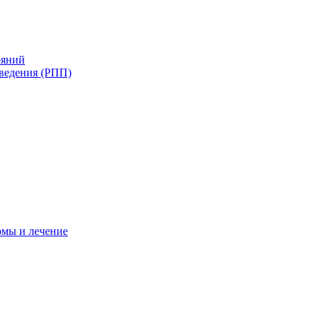
ояний
ведения (РПП)
омы и лечение