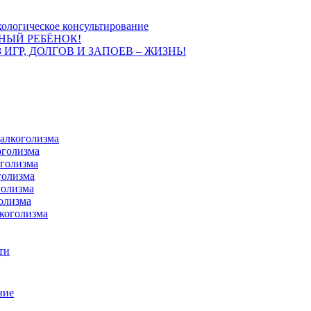
ологическое консультирование
НЫЙ РЕБЁНОК!
 ИГР, ДОЛГОВ И ЗАПОЕВ – ЖИЗНЬ!
 алкоголизма
оголизма
оголизма
голизма
голизма
олизма
коголизма
ти
ние