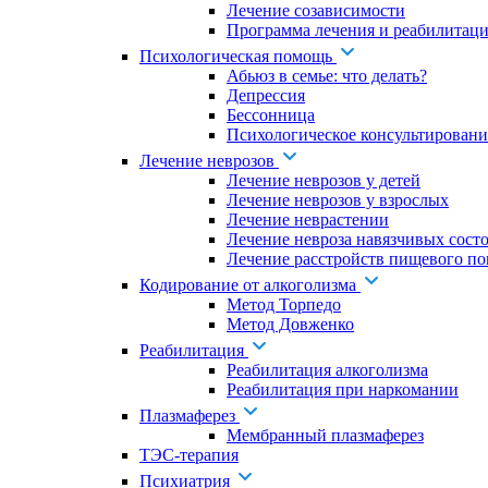
Лечение созависимости
Программа лечения и реабилитаци
Психологическая помощь
Абьюз в семье: что делать?
Депрессия
Бессонница
Психологическое консультировани
Лечение неврозов
Лечение неврозов у детей
Лечение неврозов у взрослых
Лечение неврастении
Лечение невроза навязчивых сост
Лечение расстройств пищевого по
Кодирование от алкоголизма
Метод Торпедо
Метод Довженко
Реабилитация
Реабилитация алкоголизма
Реабилитация при наркомании
Плазмаферез
Мембранный плазмаферез
ТЭС-терапия
Психиатрия