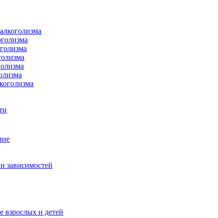
 алкоголизма
оголизма
оголизма
голизма
голизма
олизма
коголизма
ти
ние
и зависимостей
е взрослых и детей