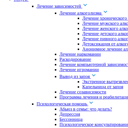
Лечение зависимостей
Лечение алкоголизма
Лечение хронического
Лечение мужского алк
Лечение женского алк
Лечение детского алко
Лечение пивного алко
Детоксикация от алког
Анонимное лечение ал
Лечение наркомании
Раскодирование
Лечение компьютерной зависимос
Лечение игромании
Вывод из запоя
Экстренное вытрезвле
Капельница от запоя
Лечение созависимости
Программа лечения и реабилитаци
Психологическая помощь
Абьюз в семье: что делать?
Депрессия
Бессонница
Психологическое консультировани