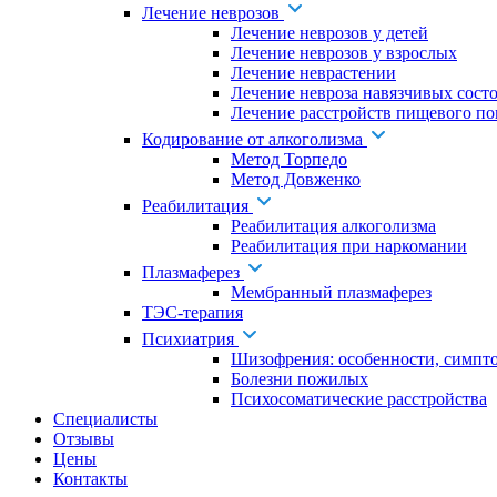
Лечение неврозов
Лечение неврозов у детей
Лечение неврозов у взрослых
Лечение неврастении
Лечение невроза навязчивых сост
Лечение расстройств пищевого по
Кодирование от алкоголизма
Метод Торпедо
Метод Довженко
Реабилитация
Реабилитация алкоголизма
Реабилитация при наркомании
Плазмаферез
Мембранный плазмаферез
ТЭС-терапия
Психиатрия
Шизофрения: особенности, симпт
Болезни пожилых
Психосоматические расстройства
Специалисты
Отзывы
Цены
Контакты