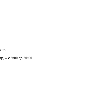
чно
тр) –
с 9:00 до 20:00