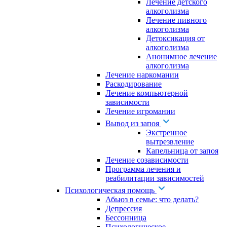
Лечение детского
алкоголизма
Лечение пивного
алкоголизма
Детоксикация от
алкоголизма
Анонимное лечение
алкоголизма
Лечение наркомании
Раскодирование
Лечение компьютерной
зависимости
Лечение игромании
Вывод из запоя
Экстренное
вытрезвление
Капельница от запоя
Лечение созависимости
Программа лечения и
реабилитации зависимостей
Психологическая помощь
Абьюз в семье: что делать?
Депрессия
Бессонница
Психологическое