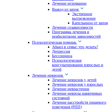
Лечение игромании
Вывод из запоя
Экстренное
вытрезвление
Капельница от запоя
Лечение созависимости
Программа лечения и
реабилитации зависимостей
Психологическая помощь
Абьюз в семье: что делать?
Депрессия
Бессонница
Психологическое
консультирование взрослых и
детей
Лечение неврозов
Лечение неврозов у детей
Лечение неврозов у взрослых
Лечение неврастении
Лечение невроза навязчивых
состояний
Лечение расстройств пищевого
поведения (РПП)