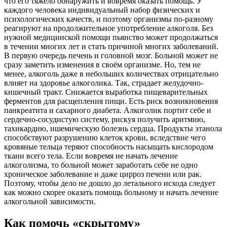
что его тяжело обнаружить и вовремя оказать помощь. У
каждого человека индивидуальный набор физических и
психологических качеств, и поэтому организмы по-разному
реагируют на продолжительное употребление алкоголя. Без
нужной медицинской помощи пьянство может продолжаться
в течении многих лет и стать причиной многих заболеваний.
В первую очередь печень и головной мозг. Больной может не
сразу заметить изменения в своём организме. Но, тем не
менее, алкоголь даже в небольших количествах отрицательно
влияет на здоровье алкоголика. Так, страдает желудочно-
кишечный тракт. Снижается выработка пищеварительных
ферментов для расщепления пищи. Есть риск возникновения
панкреатита и сахарного диабета. Алкоголик портит себе и
сердечно-сосудистую систему, рискуя получить аритмию,
тахикардию, ишемическую болезнь сердца. Продукты этанола
способствуют разрушению клеток крови, вследствие чего
кровяные тельца теряют способность насыщать кислородом
ткани всего тела. Если вовремя не начать лечение
алкоголизма, то больной может заработать себе не одно
хроническое заболевание и даже цирроз печени или рак.
Поэтому, чтобы дело не дошло до летального исхода следует
как можно скорее оказать помощь больному и начать лечение
алкогольной зависимости.
Как помочь «скрытому»