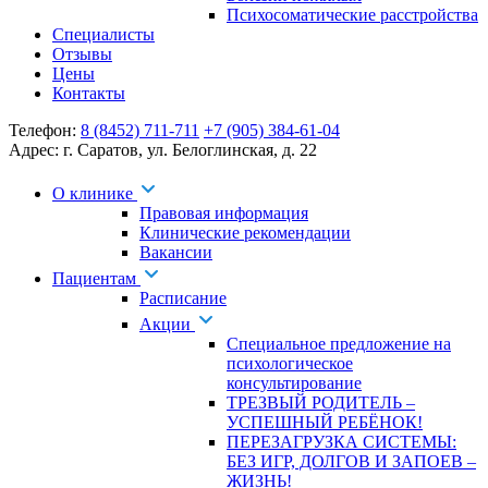
Психосоматические расстройства
Специалисты
Отзывы
Цены
Контакты
Телефон:
8 (8452) 711-711
+7 (905) 384-61-04
Адрес:
г. Саратов
,
ул. Белоглинская
,
д. 22
О клинике
Правовая информация
Клинические рекомендации
Вакансии
Пациентам
Расписание
Акции
Специальное предложение на
психологическое
консультирование
ТРЕЗВЫЙ РОДИТЕЛЬ –
УСПЕШНЫЙ РЕБЁНОК!
ПЕРЕЗАГРУЗКА СИСТЕМЫ:
БЕЗ ИГР, ДОЛГОВ И ЗАПОЕВ –
ЖИЗНЬ!