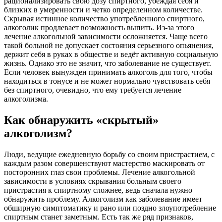
рационализировать свою дозу спиртного, убеждая себя и
близких в умеренности и четко определенном количестве.
Скрывая истинное количество употребленного спиртного,
алкоголик продлевает возможность выпить. Из-за этого
лечение алкогольной зависимости осложняется. Чаще всего
такой больной не допускает состояния серьезного опьянения,
держит себя в руках в обществе и ведёт активную социальную
жизнь. Однако это не значит, что заболевание не существует.
Если человек вынужден принимать алкоголь для того, чтобы
находиться в тонусе и не может нормально чувствовать себя
без спиртного, очевидно, что ему требуется лечение
алкоголизма.
Как обнаружить «скрытый»
алкоголизм?
Люди, ведущие ежедневную борьбу со своим пристрастием, с
каждым разом совершенствуют мастерство маскировать от
посторонних глаз свои проблемы. Лечение алкогольной
зависимости в условиях скрывания больным своего
пристрастия к спиртному сложнее, ведь сначала нужно
обнаружить проблему. Алкоголизм как заболевание имеет
обширную симптоматику и рано или поздно злоупотребление
спиртным станет заметным. Есть так же ряд признаков,