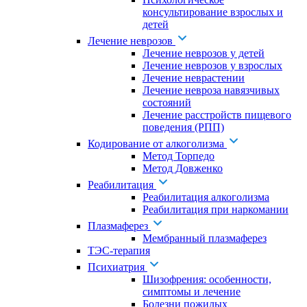
консультирование взрослых и
детей
Лечение неврозов
Лечение неврозов у детей
Лечение неврозов у взрослых
Лечение неврастении
Лечение невроза навязчивых
состояний
Лечение расстройств пищевого
поведения (РПП)
Кодирование от алкоголизма
Метод Торпедо
Метод Довженко
Реабилитация
Реабилитация алкоголизма
Реабилитация при наркомании
Плазмаферез
Мембранный плазмаферез
ТЭС-терапия
Психиатрия
Шизофрения: особенности,
симптомы и лечение
Болезни пожилых