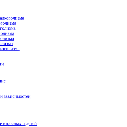
 алкоголизма
оголизма
оголизма
голизма
голизма
олизма
коголизма
ти
ние
и зависимостей
е взрослых и детей