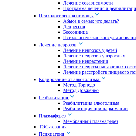
Лечение созависимости
Программа лечения и реабилитаци
Психологическая помощь
Абьюз в семье: что делать?
Депрессия
Бессонница
Психологическое консультировани
Лечение неврозов
Лечение неврозов у детей
Лечение неврозов у взрослых
Лечение неврастении
Лечение невроза навязчивых сост
Лечение расстройств пищевого по
Кодирование от алкоголизма
Метод Торпедо
Метод Довженко
Реабилитация
Реабилитация алкоголизма
Реабилитация при наркомании
Плазмаферез
Мембранный плазмаферез
ТЭС-терапия
Психиатрия