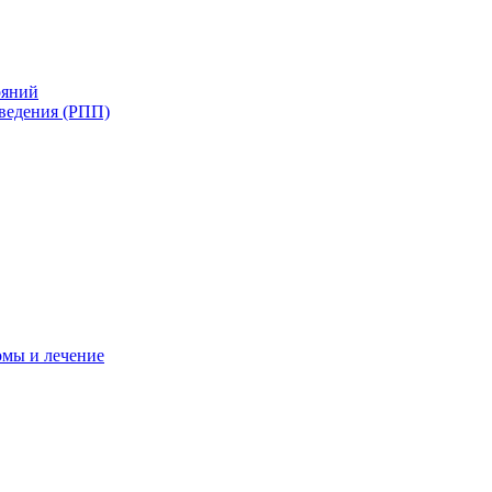
ояний
ведения (РПП)
омы и лечение