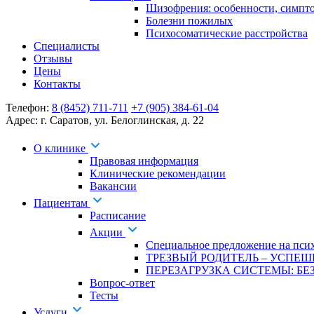
Шизофрения: особенности, симпт
Болезни пожилых
Психосоматические расстройства
Специалисты
Отзывы
Цены
Контакты
Телефон:
8 (8452) 711-711
+7 (905) 384-61-04
Адрес:
г. Саратов
,
ул. Белоглинская
,
д. 22
О клинике
Правовая информация
Клинические рекомендации
Вакансии
Пациентам
Расписание
Акции
Специальное предложение на псих
ТРЕЗВЫЙ РОДИТЕЛЬ – УСПЕШ
ПЕРЕЗАГРУЗКА СИСТЕМЫ: БЕЗ
Вопрос-ответ
Тесты
Услуги