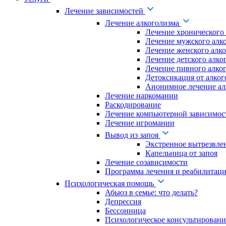
Лечение зависимостей
Лечение алкоголизма
Лечение хронического
Лечение мужского алк
Лечение женского алк
Лечение детского алко
Лечение пивного алко
Детоксикация от алког
Анонимное лечение ал
Лечение наркомании
Раскодирование
Лечение компьютерной зависимос
Лечение игромании
Вывод из запоя
Экстренное вытрезвле
Капельница от запоя
Лечение созависимости
Программа лечения и реабилитаци
Психологическая помощь
Абьюз в семье: что делать?
Депрессия
Бессонница
Психологическое консультировани