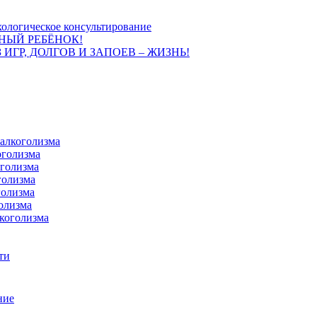
ологическое консультирование
НЫЙ РЕБЁНОК!
 ИГР, ДОЛГОВ И ЗАПОЕВ – ЖИЗНЬ!
 алкоголизма
оголизма
оголизма
голизма
голизма
олизма
коголизма
ти
ние