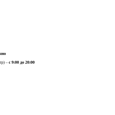
чно
тр) –
с 9:00 до 20:00