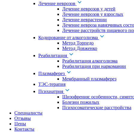
Лечение неврозов
Лечение неврозов у детей
Лечение неврозов у взрослых
Лечение неврастении
Лечение невроза навязчивых сост
Лечение расстройств пищевого по
Кодирование от алкоголизма
Метод Торпедо
Метод Довженко
Реабилитация
Реабилитация алкоголизма
Реабилитация при наркомании
Плазмаферез
Мембранный плазмаферез
ТЭС-терапия
Психиатрия
Шизофрения: особенности, симпт
Болезни пожилых
Психосоматические расстройства
Специалисты
Отзывы
Цены
Контакты