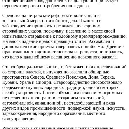
отношении алкоголя, дав толчок на долгую историческую
перспективу роста потребления последнего.
Средства на петровские реформы и войны шли в
значительной мере от питейного дела. Пьянство и
табакокурение пришлось насаждать посредством
cтрожайших указов, поскольку население в массе своей
испытывало отвращение к подобному времяпрепровождению.
Началось падение нравов правящей элиты. Ассамблеи и
дипломатические приемы завершались попойками. Древние
православные традиции степенства и трезвости попирались,
что вело к дальнейшему расширению церковного раскола.
Старообрядцы-раскольники, избегая жестоких преследований
со стороны властей, вынужденно заселили обширные
пространства Севера, Среднего Поволжья, Дона, Терека,
Кубани, Урала и Сибири. Старообрядчество способствовало
сбережению лучших народных традиций, одна из которых —
всеобщая трезвость. Россия обязана им освоением огромных
незаселенных пространств, созданием текстильной,
автомобильной, авиационной, нефтедобывающей и ряда
других видов промышленности, поддержкой науки, искусств,
здравоохранения, народного образования, местного
самоуправления.
Роковую роль в спаивании населения сыграло введение