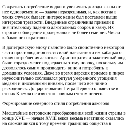
Сократить потребление водки и увеличить доходы казны от
нее одновременно — задача неразрешимая, и, как всегда в
таких случаях бывает, интерес казны был поставлен выше
интересов трезвости. Введенные ограничения привели к
значительному падению алкогольных сборов в казну. Их
строгое соблюдение продержалось не более семи лет. Число
кабаков не сократилось.
В допетровскую эпоху пьянство было свойственно некоторой
части простолюдинов из-за силой навязанного им кабацкого
стиля потребления алкоголя. Аристократия и зажиточный люд
были гораздо менее подвержены этому пороку, поскольку им
дозволялось самим производить вино и потреблять в
домашних условиях. Даже во время царских приемов и пиров
неукоснительно соблюдался ритуал умеренного угощения
медами и иноземными винами, после чего все чинно
расходились. До царствования Петра Первого о пьянстве в
стенах Кремля не известно ровным счетом ничего.
Формирование северного стиля потребления алкоголя
Масштабные петровские преобразования всей жизни страны в
конце XVII — начале XVIII веков весьма негативно сказались
на сложившихся к тому времени традициях общества в