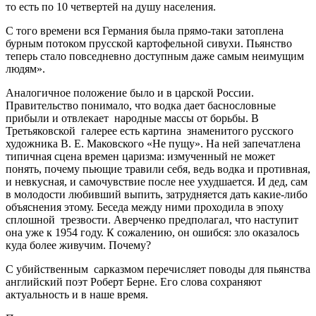
то есть по 10 четвертей на душу населения.
С того времени вся Германия была прямо-таки затоплена
бурным потоком прусской картофельной сивухи. Пьянство
теперь стало повседневно доступным даже самым неимущим
людям».
Аналогичное положение было и в царской России.
Правительство понимало, что водка дает баснословные
прибыли и отвлекает народные массы от борьбы. В
Третьяковской галерее есть картина знаменитого русского
художника В. Е. Маковского «Не пущу». На ней запечатлена
типичная сцена времен царизма: измученный не может
понять, почему пьющие травили себя, ведь водка и противная,
и невкусная, и самочувствие после нее ухудшается. И дед, сам
в молодости любивший выпить, затрудняется дать какие-либо
объяснения этому. Беседа между ними проходила в эпоху
сплошной трезвости. Аверченко предполагал, что наступит
она уже к 1954 году. К сожалению, он ошибся: зло оказалось
куда более живучим. Почему?
С убийственным сарказмом перечисляет поводы для пьянства
английский поэт Роберт Берне. Его слова сохраняют
актуальность и в наше время.