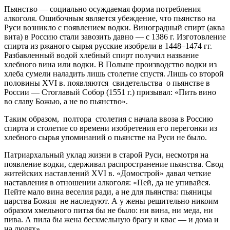
Пьянство — социально осуждаемая форма потребления
алкоголя. Ошибочным является убеждение, что пьянство на
Руси возникло с появлением водки. Виноградный спирт (аква
вита) в Россию стали завозить давно — с 1386 г. Изготовление
спирта из ржаного сырья русские изобрели в 1448–1474 гг.
Разбавленный водой хлебный спирт получил название
хлебного вина или водки. В Польше производство водки из
хлеба сумели наладить лишь столетие спустя. Лишь со второй
половины XVI в. появляются свидетельства о пьянстве в
России — Стоглавый Собор (1551 г.) призывал: «Пить вино
во славу Божью, а не во пьянство».
Таким образом, полтора столетия с начала ввоза в Россию
спирта и столетие со времени изобретения его перегонки из
хлебного сырья упоминаний о пьянстве на Руси не было.
Патриархальный уклад жизни в старой Руси, несмотря на
появление водки, сдерживал распространение пьянства. Свод
житейских наставлений XVI в. «Домострой» давал четкие
наставления в отношении алкоголя: «Пей, да не упивайся.
Пейте мало вина веселия ради, а не для пьянства: пьяницы
царства Божия не наследуют. А у жены решительно никоим
образом хмельного питья бы не было: ни вина, ни меда, ни
пива. А пила бы жена бесхмельную брагу и квас — и дома и
на людях».