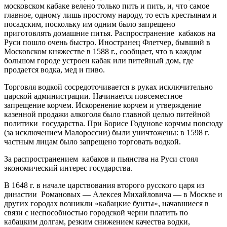
московском кабаке велено только пить и пить, и, что самое
главное, одному лишь простому народу, то есть крестьянам и
посадским, поскольку им одним было запрещено
приготовлять домашние питья. Распространение кабаков на
Руси пошло очень быстро. Иностранец Флетчер, бывший в
Московском княжестве в 1588 г., сообщает, что в каждом
большом городе устроен кабак или питейный дом, где
продается водка, мед и пиво.
Торговля водкой сосредоточивается в руках исключительно
царской администрации. Начинается повсеместное
запрещение корчем. Искоренение корчем и утверждение
казенной продажи алкоголя было главной целью питейной
политики государства. При Борисе Годунове корчмы повсюду
(за исключением Малороссии) были уничтожены: в 1598 г.
частным лицам было запрещено торговать водкой.
За распространением кабаков и пьянства на Руси стоял
экономический интерес государства.
В 1648 г. в начале царствования второго русского царя из
династии Романовых — Алексея Михайловича — в Москве и
других городах возникли «кабацкие бунты», начавшиеся в
связи с неспособностью городской черни платить по
кабацким долгам, резким снижением качества водки,