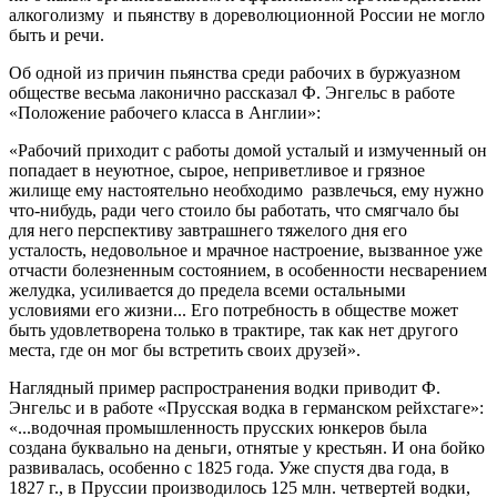
алкоголизму и пьянству в дореволюционной России не могло
быть и речи.
Об одной из причин пьянства среди рабочих в буржуазном
обществе весьма лаконично рассказал Ф. Энгельс в работе
«Положение рабочего класса в Англии»:
«Рабочий приходит с работы домой усталый и измученный он
попадает в неуютное, сырое, неприветливое и грязное
жилище ему настоятельно необходимо развлечься, ему нужно
что-нибудь, ради чего стоило бы работать, что смягчало бы
для него перспективу завтрашнего тяжелого дня его
усталость, недовольное и мрачное настроение, вызванное уже
отчасти болезненным состоянием, в особенности несварением
желудка, усиливается до предела всеми остальными
условиями его жизни... Его потребность в обществе может
быть удовлетворена только в трактире, так как нет другого
места, где он мог бы встретить своих друзей».
Наглядный пример распространения водки приводит Ф.
Энгельс и в работе «Прусская водка в германском рейхстаге»:
«...водочная промышленность прусских юнкеров была
создана буквально на деньги, отнятые у крестьян. И она бойко
развивалась, особенно с 1825 года. Уже спустя два года, в
1827 г., в Пруссии производилось 125 млн. четвертей водки,