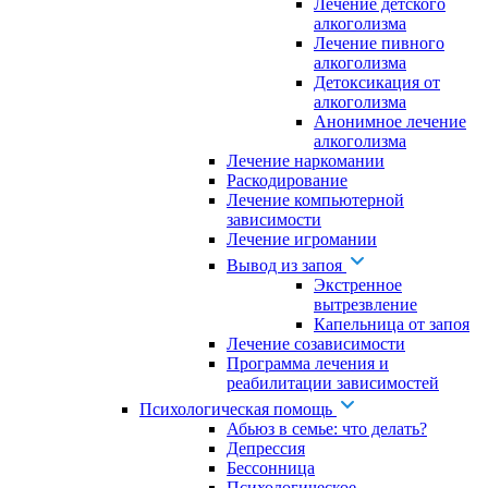
Лечение детского
алкоголизма
Лечение пивного
алкоголизма
Детоксикация от
алкоголизма
Анонимное лечение
алкоголизма
Лечение наркомании
Раскодирование
Лечение компьютерной
зависимости
Лечение игромании
Вывод из запоя
Экстренное
вытрезвление
Капельница от запоя
Лечение созависимости
Программа лечения и
реабилитации зависимостей
Психологическая помощь
Абьюз в семье: что делать?
Депрессия
Бессонница
Психологическое