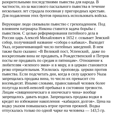
разорительными последствиями пьянства для народа. В
частности, из-за массового пасхального пьянства в течение
нескольких лет страдала посевная у пригородных крестьян.
Для подавления этих бунтов пришлось использовать войска.
Верующие люди связывали пьянство с грехопадением. Под
влиянием патриарха Никона ставится задача борьбы с
пьянством. С целью реформирования питейного дела в
России царь Алексей Михайлович в 1652 г. созывает Земский
собор, получивший название «собора о кабаках». Выходит
Указ, ограничивающий число питейных заведений. В нем
также было сказано: «В Великий пост, Успенский, даже по
воскресеньям вина не продавать, в Рождественский и Петров
посты не продавать по средам и пятницам». Отношение к
любителям «зеленого змия» и в миру, и в церкви становится
резко отрицательным. Усилилась проповедь церкви против
пьянства. Если подсчитать дни, когда в силу царского Указа
запрещалась продажа вина, то число их превысит сто
восемьдесят. Иными словами, православный человек более
полугода волей-неволей пребывал в состоянии трезвости.
Лицам «священническаго и иноческаго чина» вообще
запрещалось давать водки. Запрещалась продажа водки в
кредит во избежание накопления «кабацких долгов». Цена на
водку указом повышалась втрое против прежней. Водка
отпускалась только по одной чарке на человека — 143,5 гр.