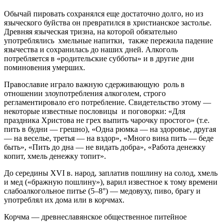
Обычай пировать сохранялся еще достаточно долго, но из
языческого буйства он превратился в христианское застолье.
Древняя языческая тризна, на которой обязательно
употреблялись хмельные напитки, также пережила падение
язычества и сохранилась до наших дней. Алкоголь
потребляется в «родительские субботы» и в другие дни
поминовения умерших.
Православие играло важную сдерживающую роль в
отношении злоупотребления алкоголем, строго
регламентировало его потребление. Свидетельство этому —
некоторые известные пословицы и поговорки: «Для
праздника Христова не грех выпить чарочку простого» (т.е.
пить в будни — грешно), «Одна рюмка — на здоровье, другая
— на веселье, третья — на вздор», «Много вина пить — беде
быть», «Пить до дна — не видать добра», «Работа денежку
копит, хмель денежку топит».
До середины XVI в. народ, заплатив пошлину на солод, хмель
и мед («бражную пошлину»), варил известное к тому времени
слабоалкогольное питье (5–8°) — медовуху, пиво, брагу и
употреблял их дома или в корчмах.
Корчма — древнеславянское общественное питейное