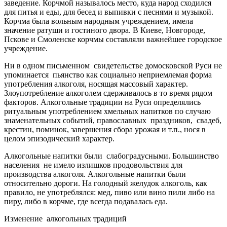
заведение. Корчмой называлось место, куда народ сходился
для питья и еды, для бесед и выпивки с песнями и музыкой.
Корчма была вольным народным учреждением, имела
значение ратуши и гостиного двора. В Киеве, Новгороде,
Пскове и Смоленске корчмы составляли важнейшее городское
учреждение.
Ни в одном письменном свидетельстве домосковской Руси не
упоминается пьянство как социально неприемлемая форма
употребления алкоголя, носящая массовый характер.
Злоупотребление алкоголем сдерживалось в то время рядом
факторов. Алкогольные традиции на Руси определялись
ритуальным употреблением хмельных напитков по случаю
знаменательных событий, православных праздников, свадеб,
крестин, поминок, завершения сбора урожая и т.п., нося в
целом эпизодический характер.
Алкогольные напитки были слабоградусными. Большинство
населения не имело излишков продовольствия для
производства алкоголя. Алкогольные напитки были
относительно дороги. На голодный желудок алкоголь, как
правило, не употреблялся: мед, пиво или вино пили либо на
пиру, либо в корчме, где всегда подавалась еда.
Изменение алкогольных традиций