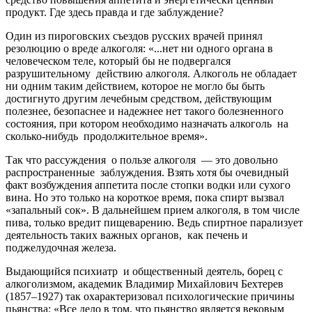
продукт. Где здесь правда и где заблуждение?
Один из пироговских съездов русских врачей принял
резолюцию о вреде алкоголя: «...нет ни одного органа в
человеческом теле, который бы не подвергался
разрушительному действию алкоголя. Алкоголь не обладает
ни одним таким действием, которое не могло бы быть
достигнуто другим лечебным средством, действующим
полезнее, безопаснее и надежнее нет такого болезненного
состояния, при котором необходимо назначать алкоголь на
сколько-нибудь продолжительное время».
Так что рассуждения о пользе алкоголя — это довольно
распространенные заблуждения. Взять хотя бы очевидный
факт возбуждения аппетита после стопки водки или сухого
вина. Но это только на короткое время, пока спирт вызвал
«запальный сок». В дальнейшем прием алкоголя, в том числе
пива, только вредит пищеварению. Ведь спиртное парализует
деятельность таких важных органов, как печень и
поджелудочная железа.
Выдающийся психиатр и общественный деятель, борец с
алкоголизмом, академик Владимир Михайлович Бехтерев
(1857–1927) так охарактеризовал психологические причины
пьянства: «Все дело в том, что пьянство является вековым