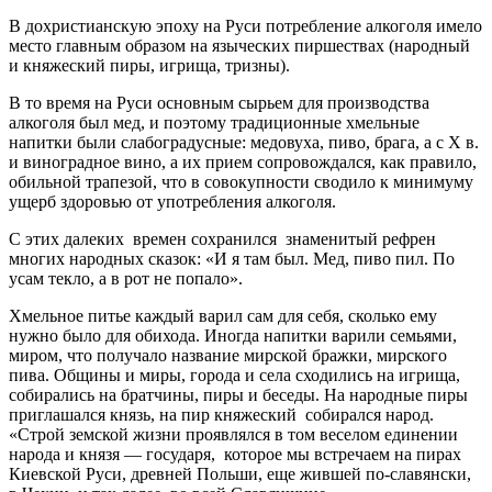
В дохристианскую эпоху на Руси потребление алкоголя имело
место главным образом на языческих пиршествах (народный
и княжеский пиры, игрища, тризны).
В то время на Руси основным сырьем для производства
алкоголя был мед, и поэтому традиционные хмельные
напитки были слабоградусные: медовуха, пиво, брага, а с Х в.
и виноградное вино, а их прием сопровождался, как правило,
обильной трапезой, что в совокупности сводило к минимуму
ущерб здоровью от употребления алкоголя.
С этих далеких времен сохранился знаменитый рефрен
многих народных сказок: «И я там был. Мед, пиво пил. По
усам текло, а в рот не попало».
Хмельное питье каждый варил сам для себя, сколько ему
нужно было для обихода. Иногда напитки варили семьями,
миром, что получало название мирской бражки, мирского
пива. Общины и миры, города и села сходились на игрища,
собирались на братчины, пиры и беседы. На народные пиры
приглашался князь, на пир княжеский собирался народ.
«Строй земской жизни проявлялся в том веселом единении
народа и князя — государя, которое мы встречаем на пирах
Киевской Руси, древней Польши, еще жившей по-славянски,