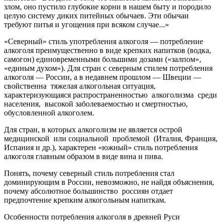
злом, оно пустило глубокие корни в нашем быту и породило
целую систему диких питейных обычаев. Эти обычаи
требуют питья и угощения при всяком случае...»
«Северный» стиль употребления алкоголя — потребление
алкоголя преимущественно в виде крепких напитков (водка,
самогон) единовременными большими дозами («залпом»,
«единым духом»). Для стран с северным стилем потребления
алкоголя — России, а в недавнем прошлом — Швеции —
свойственна тяжелая алкогольная ситуация,
характеризующаяся распространенностью алкоголизма среди
населения, высокой заболеваемостью и смертностью,
обусловленной алкоголем.
Для стран, в которых алкоголизм не является острой
медицинской или социальной проблемой (Италия, Франция,
Испания и др.), характерен «южный» стиль потребления
алкоголя главным образом в виде вина и пива.
Понять, почему северный стиль потребления стал
доминирующим в России, невозможно, не найдя объяснения,
почему абсолютное большинство россиян отдает
предпочтение крепким алкогольным напиткам.
Особенности потребления алкоголя в древней Руси