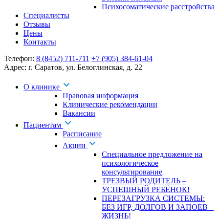
Психосоматические расстройства
Специалисты
Отзывы
Цены
Контакты
Телефон:
8 (8452) 711-711
+7 (905) 384-61-04
Адрес:
г. Саратов
,
ул. Белоглинская
,
д. 22
О клинике
Правовая информация
Клинические рекомендации
Вакансии
Пациентам
Расписание
Акции
Специальное предложение на
психологическое
консультирование
ТРЕЗВЫЙ РОДИТЕЛЬ –
УСПЕШНЫЙ РЕБЁНОК!
ПЕРЕЗАГРУЗКА СИСТЕМЫ:
БЕЗ ИГР, ДОЛГОВ И ЗАПОЕВ –
ЖИЗНЬ!