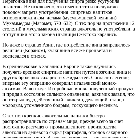
Перегонка вина для получения спирта резко усугубила
пьянство. Не исключено, что именно это и послужило
поводом запрета употребления спиртных напитков
основоположником ислама (мусульманской религии)
Мухаммедом (Магомет, 570–632). С тех пор на протяжении 12
столетий в мусульманских странах алкоголь не употребляли, а
отступники этого закона (пьяницы) жестоко карались.
Но даже в странах Азии, где потребление вина запрещалось
религией (Кораном), культ вина все же процветал и
воспевался в стихах.
В средневековье в Западной Европе также научились
получать крепкие спиртные напитки путем возгонки вина и
других бродящих сахаристых жидкостей. Согласно легенде,
впервые эту операцию совершил итальянский монах-
алхимик Валентиус. Испробовав вновь полученный продукт
и придя в состояние сильного опьянения, алхимик заявил, что
он открыл чудодейственный эликсир, делающий старца
молодым, утомленного бодрым, тоскующего веселым.
С тех пор крепкие алкогольные напитки быстро
распространились по странам мира, прежде всего за счет
постоянно растущего промышленного производства
алкоголя из дешевого сырья (картофеля, отходов сахарного
производства и т.п.). Алкоголь устоялся — практически ни