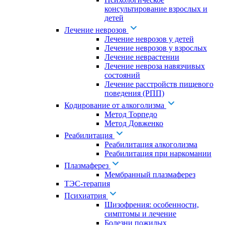
консультирование взрослых и
детей
Лечение неврозов
Лечение неврозов у детей
Лечение неврозов у взрослых
Лечение неврастении
Лечение невроза навязчивых
состояний
Лечение расстройств пищевого
поведения (РПП)
Кодирование от алкоголизма
Метод Торпедо
Метод Довженко
Реабилитация
Реабилитация алкоголизма
Реабилитация при наркомании
Плазмаферез
Мембранный плазмаферез
ТЭС-терапия
Психиатрия
Шизофрения: особенности,
симптомы и лечение
Болезни пожилых