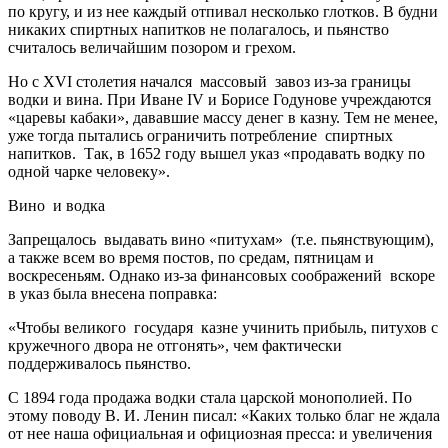
по кругу, и из нее каждый отпивал несколько глотков. В будни
никаких спиртных напитков не полагалось, и пьянство
считалось величайшим позором и грехом.
Но с XVI столетия начался массовый завоз из-за границы
водки и вина. При Иване IV и Борисе Годунове учреждаются
«царевы кабаки», дававшие массу денег в казну. Тем не менее,
уже тогда пытались ограничить потребление спиртных
напитков. Так, в 1652 году вышел указ «продавать водку по
одной чарке человеку».
Вино и водка
Запрещалось выдавать вино «питухам» (т.е. пьянствующим),
а также всем во время постов, по средам, пятницам и
воскресеньям. Однако из-за финансовых соображений вскоре
в указ была внесена поправка:
«Чтобы великого государя казне учинить прибыль, питухов с
кружечного двора не отгонять», чем фактически
поддерживалось пьянство.
С 1894 года продажа водки стала царской монополией. По
этому поводу В. И. Ленин писал: «Каких только благ не ждала
от нее наша официальная и официозная пресса: и увеличения