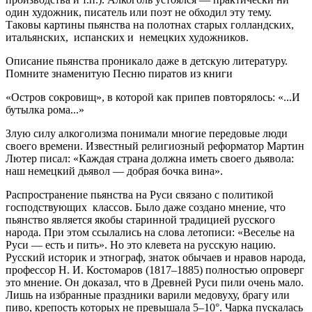
один художник, писатель или поэт не обходил эту тему.
Таковы картины пьянства на полотнах старых голландских,
итальянских, испанских и немецких художников.
Описание пьянства проникало даже в детскую литературу.
Помните знаменитую Песню пиратов из книги
«Остров сокровищ», в которой как припев повторялось: «...И
бутылка рома...»
Злую силу алкоголизма понимали многие передовые люди
своего времени. Известный религиозный реформатор Мартин
Лютер писал: «Каждая страна должна иметь своего дьявола:
наш немецкий дьявол — добрая бочка вина».
Распространение пьянства на Руси связано с политикой
господствующих классов. Было даже создано мнение, что
пьянство является якобы старинной традицией русского
народа. При этом ссылались на слова летописи: «Веселье на
Руси — есть и пить». Но это клевета на русскую нацию.
Русский историк и этнограф, знаток обычаев и нравов народа,
профессор Н. И. Костомаров (1817–1885) полностью опроверг
это мнение. Он доказал, что в Древней Руси пили очень мало.
Лишь на избранные праздники варили медовуху, брагу или
пиво, крепость которых не превышала 5–10°. Чарка пускалась