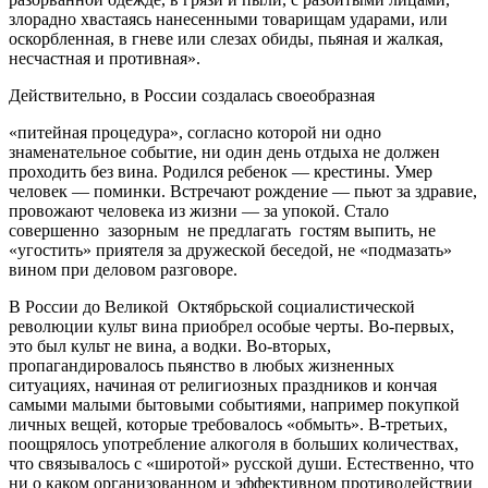
злорадно хвастаясь нанесенными товарищам ударами, или
оскорбленная, в гневе или слезах обиды, пьяная и жалкая,
несчастная и противная».
Действительно, в России создалась своеобразная
«питейная процедура», согласно которой ни одно
знаменательное событие, ни один день отдыха не должен
проходить без вина. Родился ребенок — крестины. Умер
человек — поминки. Встречают рождение — пьют за здравие,
провожают человека из жизни — за упокой. Стало
совершенно зазорным не предлагать гостям выпить, не
«угостить» приятеля за дружеской беседой, не «подмазать»
вином при деловом разговоре.
В России до Великой Октябрьской социалистической
революции культ вина приобрел особые черты. Во-первых,
это был культ не вина, а водки. Во-вторых,
пропагандировалось пьянство в любых жизненных
ситуациях, начиная от религиозных праздников и кончая
самыми малыми бытовыми событиями, например покупкой
личных вещей, которые требовалось «обмыть». В-третьих,
поощрялось употребление алкоголя в больших количествах,
что связывалось с «широтой» русской души. Естественно, что
ни о каком организованном и эффективном противодействии