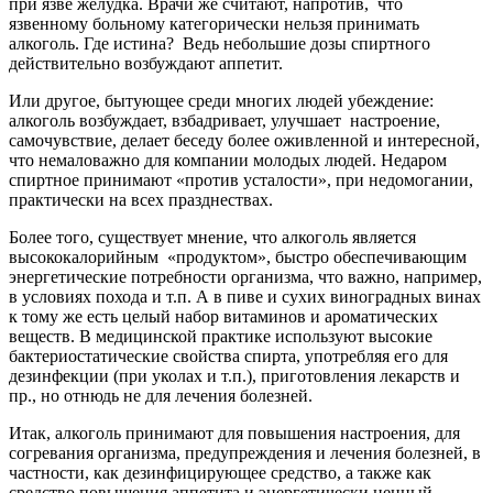
при язве желудка. Врачи же считают, напротив, что
язвенному больному категорически нельзя принимать
алкоголь. Где истина? Ведь небольшие дозы спиртного
действительно возбуждают аппетит.
Или другое, бытующее среди многих людей убеждение:
алкоголь возбуждает, взбадривает, улучшает настроение,
самочувствие, делает беседу более оживленной и интересной,
что немаловажно для компании молодых людей. Недаром
спиртное принимают «против усталости», при недомогании,
практически на всех празднествах.
Более того, существует мнение, что алкоголь является
высококалорийным «продуктом», быстро обеспечивающим
энергетические потребности организма, что важно, например,
в условиях похода и т.п. А в пиве и сухих виноградных винах
к тому же есть целый набор витаминов и ароматических
веществ. В медицинской практике используют высокие
бактериостатические свойства спирта, употребляя его для
дезинфекции (при уколах и т.п.), приготовления лекарств и
пр., но отнюдь не для лечения болезней.
Итак, алкоголь принимают для повышения настроения, для
согревания организма, предупреждения и лечения болезней, в
частности, как дезинфицирующее средство, а также как
средство повышения аппетита и энергетически ценный