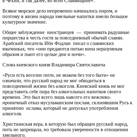
в Чехии, и так далее, во всей Славянщине».
Всякое мирское дело непременно начиналось пиром, и
поэтому в жизни народа хмельные напитки имели большое
культурное значение.
Общее заблуждение иностранцев — принимать радушные
пиршества в честь гостя за повседневный обычай славян.
Арабский писатель Ибн Фодлан писал о славянских
язычниках, что «они предаются питью вина неразумным
образом и пьют его целые дни и ночи».
Слова киевского князя Владимира Святославича
«Руси есть веселие пити, не можем без того быти» не
означали, что русский народ не мог обходиться в
повседневной жизни без алкоголя. Киевский князь не мог
представить себе пира без алкогольных напитков своего
времени. Это был всего лишь навсего его вежливо-
ироничный отказ мусульманским послам, склонявшим Русь к
принятию ислама, который не допускал употребления
алкоголя.
Христианская вера, в которую был обращен русский народ,
пить не запрещала, но требовала умеренности в отношении
хмельного.