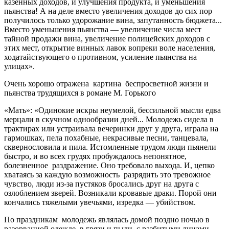
казенных доходов, и улучшения продукта, и уменьшения
пьянства! А на деле вместо увеличения доходов до сих пор
получилось только удорожание вина, запутанность бюджета...
Вместо уменьшения пьянства — увеличение числа мест
тайной продажи вина, увеличение полицейских доходов с
этих мест, открытие винных лавок вопреки воле населения,
ходатайствующего о противном, усиление пьянства на
улицах».
Очень хорошо отражена картина беспросветной жизни и
пьянства трудящихся в романе М. Горького
«Мать»: «Одинокие искры неумелой, бессильной мысли едва
мерцали в скучном однообразии дней... Молодежь сидела в
трактирах или устраивала вечеринки друг у друга, играла на
гармошках, пела похабные, некрасивые песни, танцевала,
сквернословила и пила. Истомленные трудом люди пьянели
быстро, и во всех грудях пробуждалось непонятное,
болезненное раздражение. Оно требовало выхода. И, цепко
хватаясь за каждую возможность разрядить это тревожное
чувство, люди из-за пустяков бросались друг на друга с
озлоблением зверей. Возникали кровавые драки. Порой они
кончались тяжелыми увечьями, изредка — убийством.
По праздникам молодежь являлась домой поздно ночью в
разорванной одежде, в грязи и пыли, с разбитыми лицами,