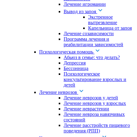
Лечение игромании
Вывод из запоя
Экстренное
вытрезвление
Капельница от запоя
Лечение созависимости
Программа лечения и
реабилитации зависимостей
Психологическая помощь
Абьюз в семье: что делать?
Депрессия
Бессонница
Психологическое
консультирование взрослых и
детей
Лечение неврозов
Лечение неврозов у детей
Лечение неврозов у взрослых
Лечение неврастении
Лечение невроза навязчивых
состояний
Лечение расстройств пищевого
поведения (РПП)