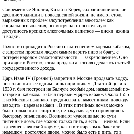
Современные Япония, Китай и Корея, сохранившие многие
древние традиции в повседневной жизни, не имеют столь
выраженных проблем злоупотребления алкоголем как
социального явления, несмотря на относительную
доступность крепких алкогольных напитков — виски, джина
и водки.
Пьянство приходит в Россию с вытеснением корчмы кабаком,
с запретом простым людям самим варить пиво и брагу, с
потерей народом самостоятельности — закрепощением. Оно
приходит в Россию, когда продажа алкоголя сделалась статьей
государственного дохода.
Царь Иван IV (Грозный) запретил в Москве продавать водку,
позволив пить ее одним лишь опричникам. Для этой цели в
1533 г. был построен на Балчуге особый дом, называемый по-
татарски кабаком. То был первый «царев кабак». Около 1555
г. из Москвы начинают предписывать наместникам повсюду
заводить «царевы кабаки». В этих питейных домах можно
было только пить спиртное, не закусывая, что приводило к
быстрому опьянению. Возникают чудовищные по сути
питейные дома, где можно только пить, а есть — нельзя. Если
в древнеславянской корчме, как и в татарском кабаке или
немецком постоялом дворе, можно было есть и пить, то в