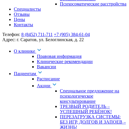
Психосоматические расстройства
Специалисты
Отзывы
Цены
Контакты
Телефон:
8 (8452) 711-711
+7 (905) 384-61-04
Адрес:
г. Саратов
,
ул. Белоглинская
,
д. 22
О клинике
Правовая информация
Клинические рекомендации
Вакансии
Пациентам
Расписание
Акции
Специальное предложение на
психологическое
консультирование
ТРЕЗВЫЙ РОДИТЕЛЬ –
УСПЕШНЫЙ РЕБЁНОК!
ПЕРЕЗАГРУЗКА СИСТЕМЫ:
БЕЗ ИГР, ДОЛГОВ И ЗАПОЕВ –
ЖИЗНЬ!