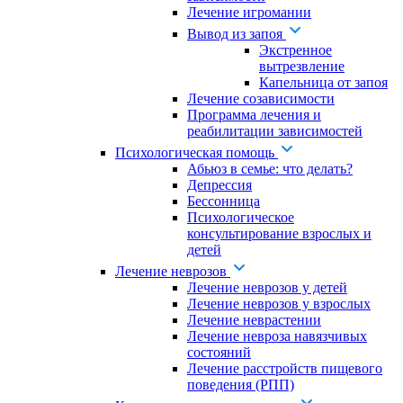
Лечение игромании
Вывод из запоя
Экстренное
вытрезвление
Капельница от запоя
Лечение созависимости
Программа лечения и
реабилитации зависимостей
Психологическая помощь
Абьюз в семье: что делать?
Депрессия
Бессонница
Психологическое
консультирование взрослых и
детей
Лечение неврозов
Лечение неврозов у детей
Лечение неврозов у взрослых
Лечение неврастении
Лечение невроза навязчивых
состояний
Лечение расстройств пищевого
поведения (РПП)