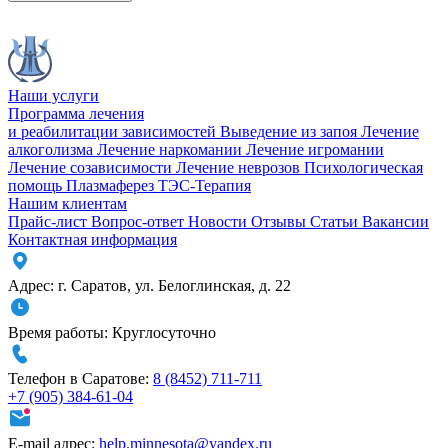
Наши услуги
Программа лечения
и реабилитации зависимостей
Выведение из запоя
Лечение
алкоголизма
Лечение наркомании
Лечение игромании
Лечение созависимости
Лечение неврозов
Психологическая
помощь
Плазмаферез
ТЭС-Терапия
Нашим клиентам
Прайс-лист
Вопрос-ответ
Новости
Отзывы
Статьи
Вакансии
Контактная информация
Адрес:
г. Саратов
,
ул. Белоглинская
,
д. 22
Время работы:
Круглосуточно
Телефон в Саратове:
8 (8452) 711-711
+7 (905) 384-61-04
E-mail адрес:
help.minnesota@yandex.ru