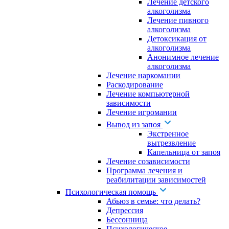
Лечение детского
алкоголизма
Лечение пивного
алкоголизма
Детоксикация от
алкоголизма
Анонимное лечение
алкоголизма
Лечение наркомании
Раскодирование
Лечение компьютерной
зависимости
Лечение игромании
Вывод из запоя
Экстренное
вытрезвление
Капельница от запоя
Лечение созависимости
Программа лечения и
реабилитации зависимостей
Психологическая помощь
Абьюз в семье: что делать?
Депрессия
Бессонница
Психологическое