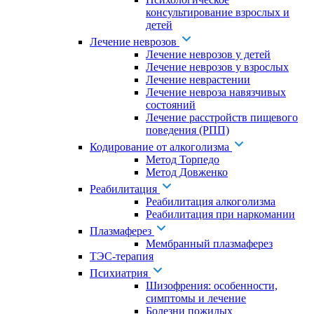
консультирование взрослых и
детей
Лечение неврозов
Лечение неврозов у детей
Лечение неврозов у взрослых
Лечение неврастении
Лечение невроза навязчивых
состояний
Лечение расстройств пищевого
поведения (РПП)
Кодирование от алкоголизма
Метод Торпедо
Метод Довженко
Реабилитация
Реабилитация алкоголизма
Реабилитация при наркомании
Плазмаферез
Мембранный плазмаферез
ТЭС-терапия
Психиатрия
Шизофрения: особенности,
симптомы и лечение
Болезни пожилых