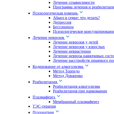
Лечение созависимости
Программа лечения и реабилитаци
Психологическая помощь
Абьюз в семье: что делать?
Депрессия
Бессонница
Психологическое консультировани
Лечение неврозов
Лечение неврозов у детей
Лечение неврозов у взрослых
Лечение неврастении
Лечение невроза навязчивых сост
Лечение расстройств пищевого по
Кодирование от алкоголизма
Метод Торпедо
Метод Довженко
Реабилитация
Реабилитация алкоголизма
Реабилитация при наркомании
Плазмаферез
Мембранный плазмаферез
ТЭС-терапия
Психиатрия