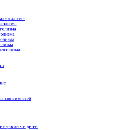
 алкоголизма
оголизма
оголизма
голизма
голизма
олизма
коголизма
ти
ние
и зависимостей
е взрослых и детей