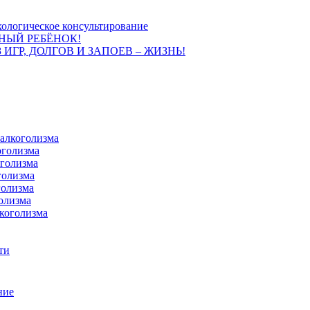
ологическое консультирование
НЫЙ РЕБЁНОК!
 ИГР, ДОЛГОВ И ЗАПОЕВ – ЖИЗНЬ!
 алкоголизма
оголизма
оголизма
голизма
голизма
олизма
коголизма
ти
ние