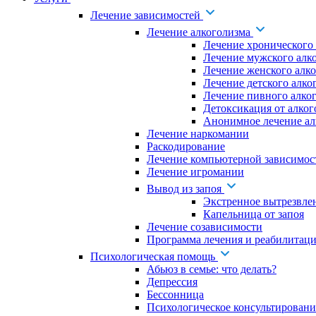
Лечение зависимостей
Лечение алкоголизма
Лечение хронического
Лечение мужского алк
Лечение женского алк
Лечение детского алко
Лечение пивного алко
Детоксикация от алког
Анонимное лечение ал
Лечение наркомании
Раскодирование
Лечение компьютерной зависимос
Лечение игромании
Вывод из запоя
Экстренное вытрезвле
Капельница от запоя
Лечение созависимости
Программа лечения и реабилитаци
Психологическая помощь
Абьюз в семье: что делать?
Депрессия
Бессонница
Психологическое консультировани