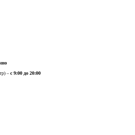
чно
тр) –
с 9:00 до 20:00