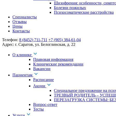
Шизофрения: особенности, симпт
Болезни пожилых
Психосоматические расстройства
Специалисты
Отзывы
Цены
Контакты
Телефон:
8 (8452) 711-711
+7 (905) 384-61-04
Адрес:
г. Саратов
,
ул. Белоглинская
,
д. 22
О клинике
Правовая информация
Клинические рекомендации
Вакансии
Пациентам
Расписание
Акции
Специальное предложение на псих
ТРЕЗВЫЙ РОДИТЕЛЬ – УСПЕШ
ПЕРЕЗАГРУЗКА СИСТЕМЫ: БЕЗ
Вопрос-ответ
Тесты
Услуги