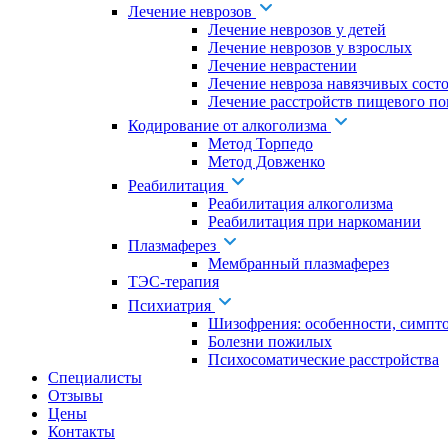
Лечение неврозов
Лечение неврозов у детей
Лечение неврозов у взрослых
Лечение неврастении
Лечение невроза навязчивых сост
Лечение расстройств пищевого по
Кодирование от алкоголизма
Метод Торпедо
Метод Довженко
Реабилитация
Реабилитация алкоголизма
Реабилитация при наркомании
Плазмаферез
Мембранный плазмаферез
ТЭС-терапия
Психиатрия
Шизофрения: особенности, симпт
Болезни пожилых
Психосоматические расстройства
Специалисты
Отзывы
Цены
Контакты