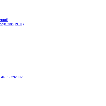
ояний
ведения (РПП)
омы и лечение