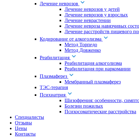
Лечение неврозов
Лечение неврозов у детей
Лечение неврозов у взрослых
Лечение неврастении
Лечение невроза навязчивых сост
Лечение расстройств пищевого по
Кодирование от алкоголизма
Метод Торпедо
Метод Довженко
Реабилитация
Реабилитация алкоголизма
Реабилитация при наркомании
Плазмаферез
Мембранный плазмаферез
ТЭС-терапия
Психиатрия
Шизофрения: особенности, симпт
Болезни пожилых
Психосоматические расстройства
Специалисты
Отзывы
Цены
Контакты