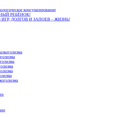
ологическое консультирование
НЫЙ РЕБЁНОК!
 ИГР, ДОЛГОВ И ЗАПОЕВ – ЖИЗНЬ!
 алкоголизма
оголизма
оголизма
голизма
голизма
олизма
коголизма
ти
ние