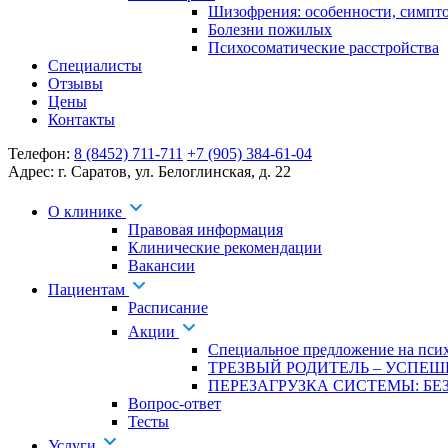
Шизофрения: особенности, симпт
Болезни пожилых
Психосоматические расстройства
Специалисты
Отзывы
Цены
Контакты
Телефон:
8 (8452) 711-711
+7 (905) 384-61-04
Адрес:
г. Саратов
,
ул. Белоглинская
,
д. 22
О клинике
Правовая информация
Клинические рекомендации
Вакансии
Пациентам
Расписание
Акции
Специальное предложение на псих
ТРЕЗВЫЙ РОДИТЕЛЬ – УСПЕШ
ПЕРЕЗАГРУЗКА СИСТЕМЫ: БЕЗ
Вопрос-ответ
Тесты
Услуги