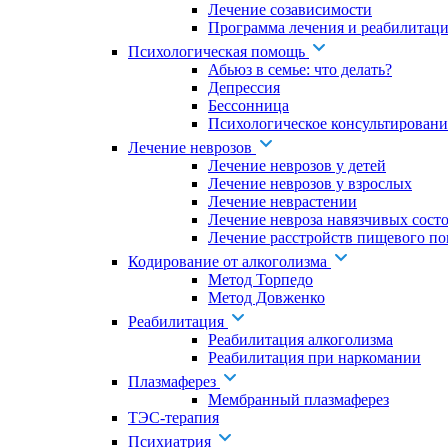
Лечение созависимости
Программа лечения и реабилитаци
Психологическая помощь
Абьюз в семье: что делать?
Депрессия
Бессонница
Психологическое консультировани
Лечение неврозов
Лечение неврозов у детей
Лечение неврозов у взрослых
Лечение неврастении
Лечение невроза навязчивых сост
Лечение расстройств пищевого по
Кодирование от алкоголизма
Метод Торпедо
Метод Довженко
Реабилитация
Реабилитация алкоголизма
Реабилитация при наркомании
Плазмаферез
Мембранный плазмаферез
ТЭС-терапия
Психиатрия