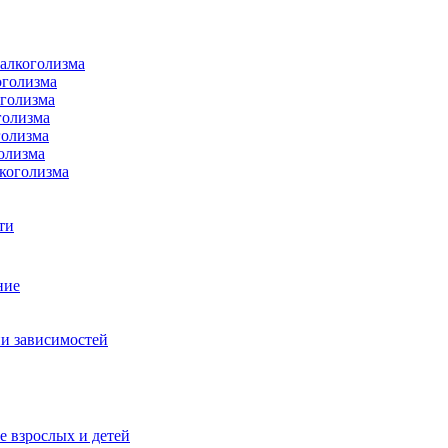
 алкоголизма
оголизма
оголизма
голизма
голизма
олизма
коголизма
ти
ние
и зависимостей
е взрослых и детей