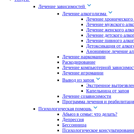
Лечение зависимостей
Лечение алкоголизма
Лечение хронического
Лечение мужского алк
Лечение женского алк
Лечение детского алко
Лечение пивного алко
Детоксикация от алког
Анонимное лечение ал
Лечение наркомании
Раскодирование
Лечение компьютерной зависимос
Лечение игромании
Вывод из запоя
Экстренное вытрезвле
Капельница от запоя
Лечение созависимости
Программа лечения и реабилитаци
Психологическая помощь
Абьюз в семье: что делать?
Депрессия
Бессонница
Психологическое консультировани