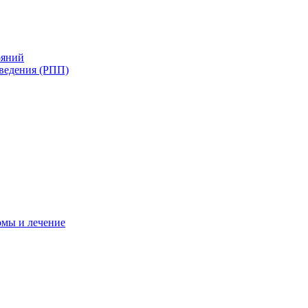
ояний
ведения (РПП)
омы и лечение