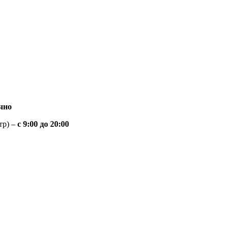
чно
тр) –
с 9:00 до 20:00