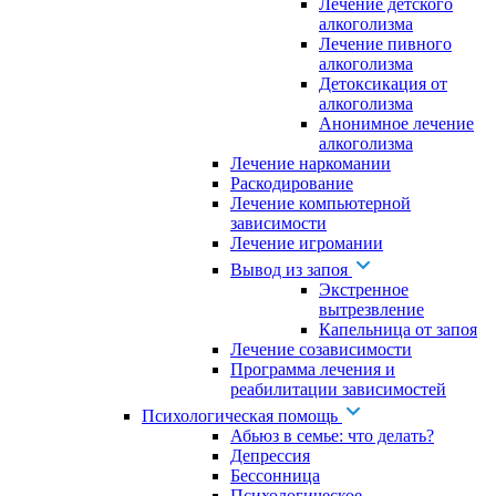
Лечение детского
алкоголизма
Лечение пивного
алкоголизма
Детоксикация от
алкоголизма
Анонимное лечение
алкоголизма
Лечение наркомании
Раскодирование
Лечение компьютерной
зависимости
Лечение игромании
Вывод из запоя
Экстренное
вытрезвление
Капельница от запоя
Лечение созависимости
Программа лечения и
реабилитации зависимостей
Психологическая помощь
Абьюз в семье: что делать?
Депрессия
Бессонница
Психологическое