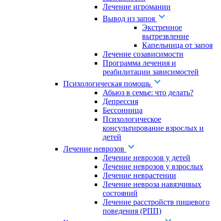
Лечение игромании
Вывод из запоя
Экстренное
вытрезвление
Капельница от запоя
Лечение созависимости
Программа лечения и
реабилитации зависимостей
Психологическая помощь
Абьюз в семье: что делать?
Депрессия
Бессонница
Психологическое
консультирование взрослых и
детей
Лечение неврозов
Лечение неврозов у детей
Лечение неврозов у взрослых
Лечение неврастении
Лечение невроза навязчивых
состояний
Лечение расстройств пищевого
поведения (РПП)