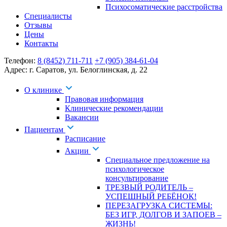
Психосоматические расстройства
Специалисты
Отзывы
Цены
Контакты
Телефон:
8 (8452) 711-711
+7 (905) 384-61-04
Адрес:
г. Саратов
,
ул. Белоглинская
,
д. 22
О клинике
Правовая информация
Клинические рекомендации
Вакансии
Пациентам
Расписание
Акции
Специальное предложение на
психологическое
консультирование
ТРЕЗВЫЙ РОДИТЕЛЬ –
УСПЕШНЫЙ РЕБЁНОК!
ПЕРЕЗАГРУЗКА СИСТЕМЫ:
БЕЗ ИГР, ДОЛГОВ И ЗАПОЕВ –
ЖИЗНЬ!