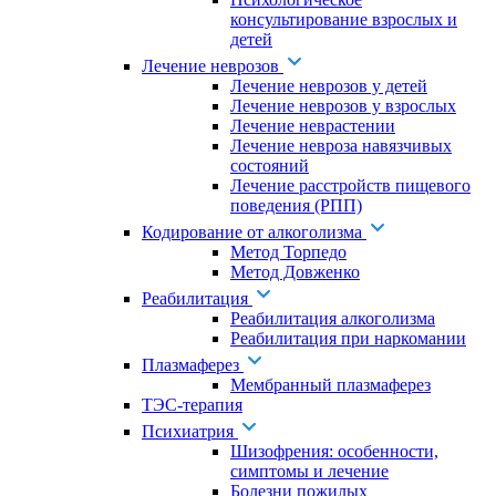
консультирование взрослых и
детей
Лечение неврозов
Лечение неврозов у детей
Лечение неврозов у взрослых
Лечение неврастении
Лечение невроза навязчивых
состояний
Лечение расстройств пищевого
поведения (РПП)
Кодирование от алкоголизма
Метод Торпедо
Метод Довженко
Реабилитация
Реабилитация алкоголизма
Реабилитация при наркомании
Плазмаферез
Мембранный плазмаферез
ТЭС-терапия
Психиатрия
Шизофрения: особенности,
симптомы и лечение
Болезни пожилых