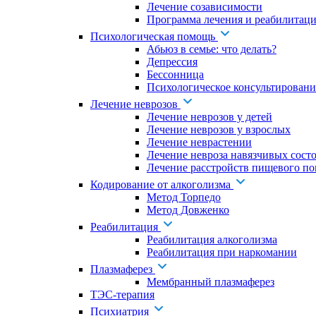
Лечение созависимости
Программа лечения и реабилитаци
Психологическая помощь
Абьюз в семье: что делать?
Депрессия
Бессонница
Психологическое консультировани
Лечение неврозов
Лечение неврозов у детей
Лечение неврозов у взрослых
Лечение неврастении
Лечение невроза навязчивых сост
Лечение расстройств пищевого по
Кодирование от алкоголизма
Метод Торпедо
Метод Довженко
Реабилитация
Реабилитация алкоголизма
Реабилитация при наркомании
Плазмаферез
Мембранный плазмаферез
ТЭС-терапия
Психиатрия