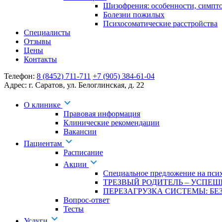
Шизофрения: особенности, симпт
Болезни пожилых
Психосоматические расстройства
Специалисты
Отзывы
Цены
Контакты
Телефон:
8 (8452) 711-711
+7 (905) 384-61-04
Адрес:
г. Саратов
,
ул. Белоглинская
,
д. 22
О клинике
Правовая информация
Клинические рекомендации
Вакансии
Пациентам
Расписание
Акции
Специальное предложение на псих
ТРЕЗВЫЙ РОДИТЕЛЬ – УСПЕШ
ПЕРЕЗАГРУЗКА СИСТЕМЫ: БЕЗ
Вопрос-ответ
Тесты
Услуги