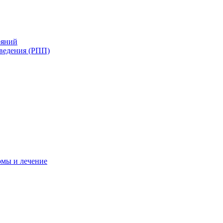
ояний
ведения (РПП)
омы и лечение