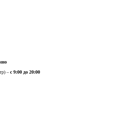
чно
тр) –
с 9:00 до 20:00