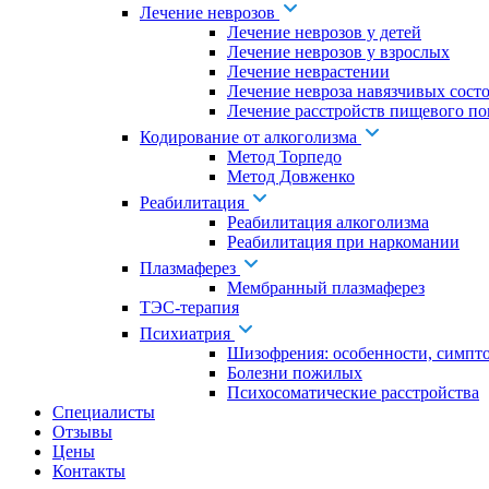
Лечение неврозов
Лечение неврозов у детей
Лечение неврозов у взрослых
Лечение неврастении
Лечение невроза навязчивых сост
Лечение расстройств пищевого по
Кодирование от алкоголизма
Метод Торпедо
Метод Довженко
Реабилитация
Реабилитация алкоголизма
Реабилитация при наркомании
Плазмаферез
Мембранный плазмаферез
ТЭС-терапия
Психиатрия
Шизофрения: особенности, симпт
Болезни пожилых
Психосоматические расстройства
Специалисты
Отзывы
Цены
Контакты