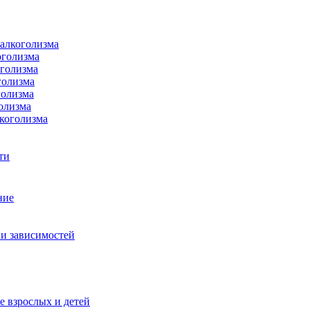
 алкоголизма
оголизма
оголизма
голизма
голизма
олизма
коголизма
ти
ние
и зависимостей
е взрослых и детей