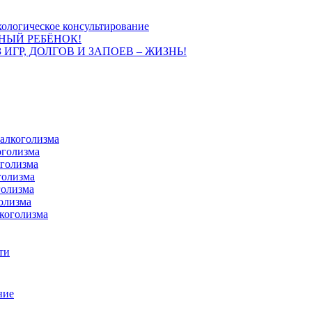
ологическое консультирование
НЫЙ РЕБЁНОК!
 ИГР, ДОЛГОВ И ЗАПОЕВ – ЖИЗНЬ!
 алкоголизма
оголизма
оголизма
голизма
голизма
олизма
коголизма
ти
ние