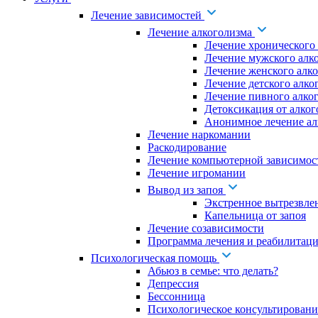
Лечение зависимостей
Лечение алкоголизма
Лечение хронического
Лечение мужского алк
Лечение женского алк
Лечение детского алко
Лечение пивного алко
Детоксикация от алког
Анонимное лечение ал
Лечение наркомании
Раскодирование
Лечение компьютерной зависимос
Лечение игромании
Вывод из запоя
Экстренное вытрезвле
Капельница от запоя
Лечение созависимости
Программа лечения и реабилитаци
Психологическая помощь
Абьюз в семье: что делать?
Депрессия
Бессонница
Психологическое консультировани