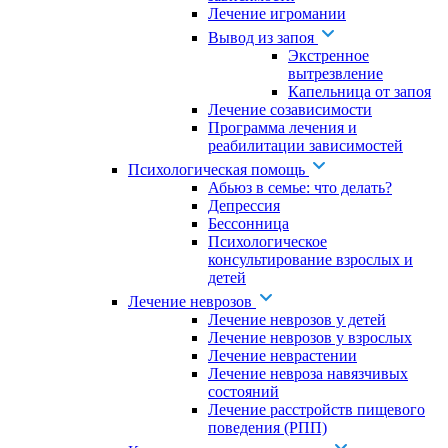
Лечение игромании
Вывод из запоя
Экстренное
вытрезвление
Капельница от запоя
Лечение созависимости
Программа лечения и
реабилитации зависимостей
Психологическая помощь
Абьюз в семье: что делать?
Депрессия
Бессонница
Психологическое
консультирование взрослых и
детей
Лечение неврозов
Лечение неврозов у детей
Лечение неврозов у взрослых
Лечение неврастении
Лечение невроза навязчивых
состояний
Лечение расстройств пищевого
поведения (РПП)