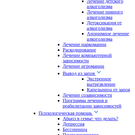
Лечение детского
алкоголизма
Лечение пивного
алкоголизма
Детоксикация от
алкоголизма
Анонимное лечение
алкоголизма
Лечение наркомании
Раскодирование
Лечение компьютерной
зависимости
Лечение игромании
Вывод из запоя
Экстренное
вытрезвление
Капельница от запоя
Лечение созависимости
Программа лечения и
реабилитации зависимостей
Психологическая помощь
Абьюз в семье: что делать?
Депрессия
Бессонница
Психологическое