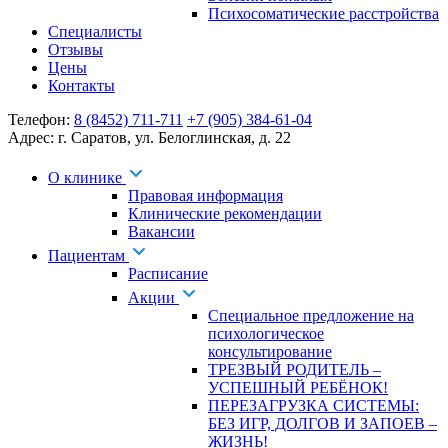
Психосоматические расстройства
Специалисты
Отзывы
Цены
Контакты
Телефон:
8 (8452) 711-711
+7 (905) 384-61-04
Адрес:
г. Саратов
,
ул. Белоглинская
,
д. 22
О клинике
Правовая информация
Клинические рекомендации
Вакансии
Пациентам
Расписание
Акции
Специальное предложение на
психологическое
консультирование
ТРЕЗВЫЙ РОДИТЕЛЬ –
УСПЕШНЫЙ РЕБЁНОК!
ПЕРЕЗАГРУЗКА СИСТЕМЫ:
БЕЗ ИГР, ДОЛГОВ И ЗАПОЕВ –
ЖИЗНЬ!