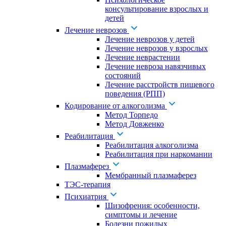
консультирование взрослых и
детей
Лечение неврозов
Лечение неврозов у детей
Лечение неврозов у взрослых
Лечение неврастении
Лечение невроза навязчивых
состояний
Лечение расстройств пищевого
поведения (РПП)
Кодирование от алкоголизма
Метод Торпедо
Метод Довженко
Реабилитация
Реабилитация алкоголизма
Реабилитация при наркомании
Плазмаферез
Мембранный плазмаферез
ТЭС-терапия
Психиатрия
Шизофрения: особенности,
симптомы и лечение
Болезни пожилых