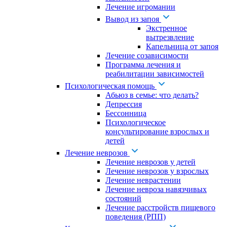
Лечение игромании
Вывод из запоя
Экстренное
вытрезвление
Капельница от запоя
Лечение созависимости
Программа лечения и
реабилитации зависимостей
Психологическая помощь
Абьюз в семье: что делать?
Депрессия
Бессонница
Психологическое
консультирование взрослых и
детей
Лечение неврозов
Лечение неврозов у детей
Лечение неврозов у взрослых
Лечение неврастении
Лечение невроза навязчивых
состояний
Лечение расстройств пищевого
поведения (РПП)