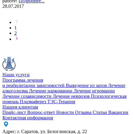
работе!
Подробнее...
28.07.2017
1
2
Наши услуги
Программа лечения
и реабилитации зависимостей
Выведение из запоя
Лечение
алкоголизма
Лечение наркомании
Лечение игромании
Лечение созависимости
Лечение неврозов
Психологическая
помощь
Плазмаферез
ТЭС-Терапия
Нашим клиентам
Прайс-лист
Вопрос-ответ
Новости
Отзывы
Статьи
Вакансии
Контактная информация
Адрес:
г. Саратов
,
ул. Белоглинская
,
д. 22