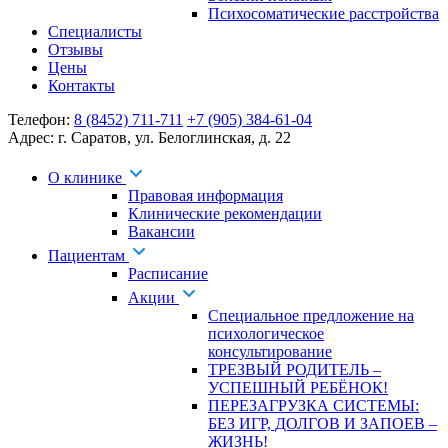
Психосоматические расстройства
Специалисты
Отзывы
Цены
Контакты
Телефон:
8 (8452) 711-711
+7 (905) 384-61-04
Адрес:
г. Саратов
,
ул. Белоглинская
,
д. 22
О клинике
Правовая информация
Клинические рекомендации
Вакансии
Пациентам
Расписание
Акции
Специальное предложение на
психологическое
консультирование
ТРЕЗВЫЙ РОДИТЕЛЬ –
УСПЕШНЫЙ РЕБЁНОК!
ПЕРЕЗАГРУЗКА СИСТЕМЫ:
БЕЗ ИГР, ДОЛГОВ И ЗАПОЕВ –
ЖИЗНЬ!