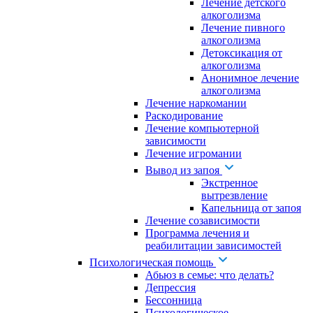
Лечение детского
алкоголизма
Лечение пивного
алкоголизма
Детоксикация от
алкоголизма
Анонимное лечение
алкоголизма
Лечение наркомании
Раскодирование
Лечение компьютерной
зависимости
Лечение игромании
Вывод из запоя
Экстренное
вытрезвление
Капельница от запоя
Лечение созависимости
Программа лечения и
реабилитации зависимостей
Психологическая помощь
Абьюз в семье: что делать?
Депрессия
Бессонница
Психологическое