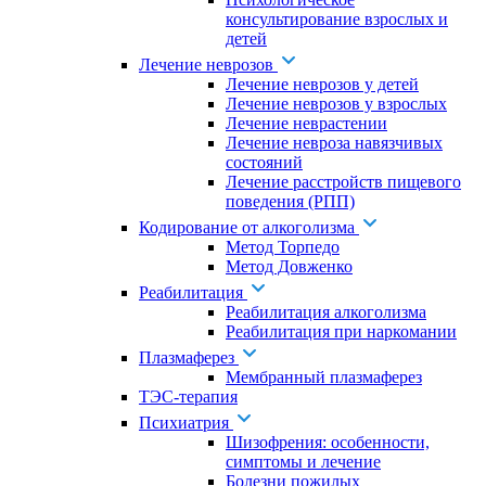
консультирование взрослых и
детей
Лечение неврозов
Лечение неврозов у детей
Лечение неврозов у взрослых
Лечение неврастении
Лечение невроза навязчивых
состояний
Лечение расстройств пищевого
поведения (РПП)
Кодирование от алкоголизма
Метод Торпедо
Метод Довженко
Реабилитация
Реабилитация алкоголизма
Реабилитация при наркомании
Плазмаферез
Мембранный плазмаферез
ТЭС-терапия
Психиатрия
Шизофрения: особенности,
симптомы и лечение
Болезни пожилых