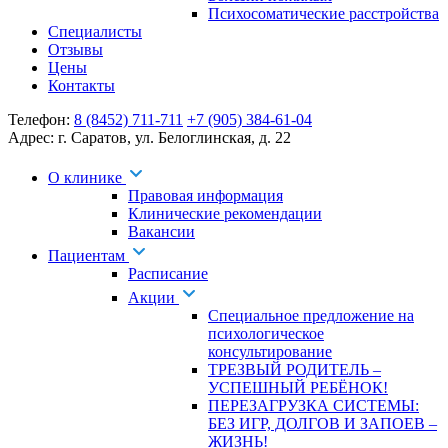
Психосоматические расстройства
Специалисты
Отзывы
Цены
Контакты
Телефон:
8 (8452) 711-711
+7 (905) 384-61-04
Адрес:
г. Саратов
,
ул. Белоглинская
,
д. 22
О клинике
Правовая информация
Клинические рекомендации
Вакансии
Пациентам
Расписание
Акции
Специальное предложение на
психологическое
консультирование
ТРЕЗВЫЙ РОДИТЕЛЬ –
УСПЕШНЫЙ РЕБЁНОК!
ПЕРЕЗАГРУЗКА СИСТЕМЫ:
БЕЗ ИГР, ДОЛГОВ И ЗАПОЕВ –
ЖИЗНЬ!