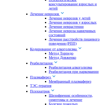
консультирование взрослых и
детей
Лечение неврозов
Лечение неврозов у детей
Лечение неврозов у взрослых
Лечение неврастении
Лечение невроза навязчивых
состояний
Лечение расстройств пищевого
поведения (РПП)
Кодирование от алкоголизма
Метод Торпедо
Метод Довженко
Реабилитация
Реабилитация алкоголизма
Реабилитация при наркомании
Плазмаферез
Мембранный плазмаферез
ТЭС-терапия
Психиатрия
Шизофрения: особенности,
симптомы и лечение
Болезни пожилых