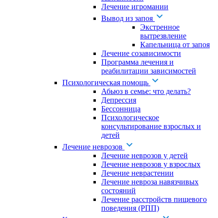
Лечение игромании
Вывод из запоя
Экстренное
вытрезвление
Капельница от запоя
Лечение созависимости
Программа лечения и
реабилитации зависимостей
Психологическая помощь
Абьюз в семье: что делать?
Депрессия
Бессонница
Психологическое
консультирование взрослых и
детей
Лечение неврозов
Лечение неврозов у детей
Лечение неврозов у взрослых
Лечение неврастении
Лечение невроза навязчивых
состояний
Лечение расстройств пищевого
поведения (РПП)