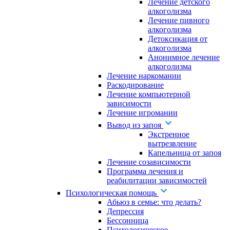
Лечение детского
алкоголизма
Лечение пивного
алкоголизма
Детоксикация от
алкоголизма
Анонимное лечение
алкоголизма
Лечение наркомании
Раскодирование
Лечение компьютерной
зависимости
Лечение игромании
Вывод из запоя
Экстренное
вытрезвление
Капельница от запоя
Лечение созависимости
Программа лечения и
реабилитации зависимостей
Психологическая помощь
Абьюз в семье: что делать?
Депрессия
Бессонница
Психологическое