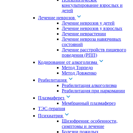
консультирование взрослых и
детей
Лечение неврозов
Лечение неврозов у детей
Лечение неврозов у взрослых
Лечение неврастении
Лечение невроза навязчивых
состояний
Лечение расстройств пищевого
поведения (РПП)
Кодирование от алкоголизма
Метод Торпедо
Метод Довженко
Реабилитация
Реабилитация алкоголизма
Реабилитация при наркомании
Плазмаферез
Мембранный плазмаферез
ТЭС-терапия
Психиатрия
Шизофрения: особенности,
симптомы и лечение
Болезни пожилых