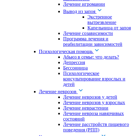
Лечение игромании
Вывод из запоя
Экстренное
вытрезвление
Капельница от запоя
Лечение созависимости
Программа лечения и
реабилитации зависимостей
Психологическая помощь
Абьюз в семье: что делать?
Депрессия
Бессонница
Психологическое
консультирование взрослых и
детей
Лечение неврозов
Лечение неврозов у детей
Лечение неврозов у взрослых
Лечение неврастении
Лечение невроза навязчивых
состояний
Лечение расстройств пищевого
поведения (РПП)