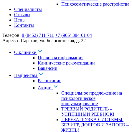
Психосоматические расстройства
Специалисты
Отзывы
Цены
Контакты
Телефон:
8 (8452) 711-711
+7 (905) 384-61-04
Адрес:
г. Саратов
,
ул. Белоглинская
,
д. 22
О клинике
Правовая информация
Клинические рекомендации
Вакансии
Пациентам
Расписание
Акции
Специальное предложение на
психологическое
консультирование
ТРЕЗВЫЙ РОДИТЕЛЬ –
УСПЕШНЫЙ РЕБЁНОК!
ПЕРЕЗАГРУЗКА СИСТЕМЫ:
БЕЗ ИГР, ДОЛГОВ И ЗАПОЕВ –
ЖИЗНЬ!