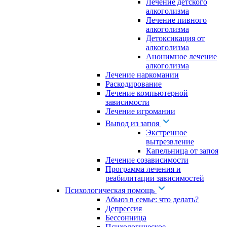
Лечение детского
алкоголизма
Лечение пивного
алкоголизма
Детоксикация от
алкоголизма
Анонимное лечение
алкоголизма
Лечение наркомании
Раскодирование
Лечение компьютерной
зависимости
Лечение игромании
Вывод из запоя
Экстренное
вытрезвление
Капельница от запоя
Лечение созависимости
Программа лечения и
реабилитации зависимостей
Психологическая помощь
Абьюз в семье: что делать?
Депрессия
Бессонница
Психологическое