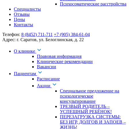
Психосоматические расстройства
Специалисты
Отзывы
Цены
Контакты
Телефон:
8 (8452) 711-711
+7 (905) 384-61-04
Адрес:
г. Саратов
,
ул. Белоглинская
,
д. 22
О клинике
Правовая информация
Клинические рекомендации
Вакансии
Пациентам
Расписание
Акции
Специальное предложение на
психологическое
консультирование
ТРЕЗВЫЙ РОДИТЕЛЬ –
УСПЕШНЫЙ РЕБЁНОК!
ПЕРЕЗАГРУЗКА СИСТЕМЫ:
БЕЗ ИГР, ДОЛГОВ И ЗАПОЕВ –
ЖИЗНЬ!