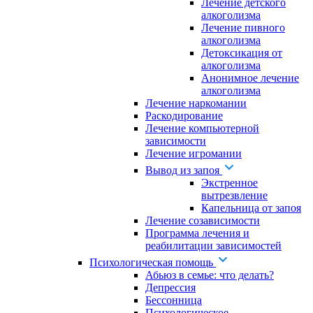
Лечение детского
алкоголизма
Лечение пивного
алкоголизма
Детоксикация от
алкоголизма
Анонимное лечение
алкоголизма
Лечение наркомании
Раскодирование
Лечение компьютерной
зависимости
Лечение игромании
Вывод из запоя
Экстренное
вытрезвление
Капельница от запоя
Лечение созависимости
Программа лечения и
реабилитации зависимостей
Психологическая помощь
Абьюз в семье: что делать?
Депрессия
Бессонница
Психологическое