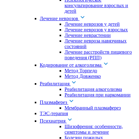
консультирование взрослых и
детей
Лечение неврозов
Лечение неврозов у детей
Лечение неврозов у взрослых
Лечение неврастении
Лечение невроза навязчивых
состояний
Лечение расстройств пищевого
поведения (РПП)
Кодирование от алкоголизма
Метод Торпедо
Метод Довженко
Реабилитация
Реабилитация алкоголизма
Реабилитация при наркомании
Плазмаферез
Мембранный плазмаферез
ТЭС-терапия
Психиатрия
Шизофрения: особенности,
симптомы и лечение
Болезни пожилых