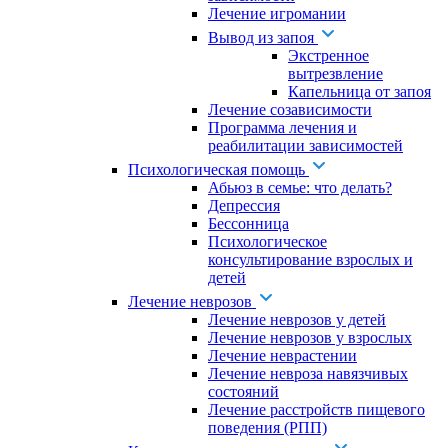
Лечение игромании
Вывод из запоя
Экстренное
вытрезвление
Капельница от запоя
Лечение созависимости
Программа лечения и
реабилитации зависимостей
Психологическая помощь
Абьюз в семье: что делать?
Депрессия
Бессонница
Психологическое
консультирование взрослых и
детей
Лечение неврозов
Лечение неврозов у детей
Лечение неврозов у взрослых
Лечение неврастении
Лечение невроза навязчивых
состояний
Лечение расстройств пищевого
поведения (РПП)