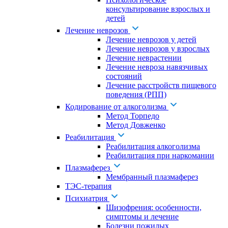
консультирование взрослых и
детей
Лечение неврозов
Лечение неврозов у детей
Лечение неврозов у взрослых
Лечение неврастении
Лечение невроза навязчивых
состояний
Лечение расстройств пищевого
поведения (РПП)
Кодирование от алкоголизма
Метод Торпедо
Метод Довженко
Реабилитация
Реабилитация алкоголизма
Реабилитация при наркомании
Плазмаферез
Мембранный плазмаферез
ТЭС-терапия
Психиатрия
Шизофрения: особенности,
симптомы и лечение
Болезни пожилых