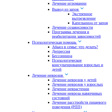
Лечение игромании
Вывод из запоя
Экстренное
вытрезвление
Капельница от запоя
Лечение созависимости
Программа лечения и
реабилитации зависимостей
Психологическая помощь
Абьюз в семье: что делать?
Депрессия
Бессонница
Психологическое
консультирование взрослых и
детей
Лечение неврозов
Лечение неврозов у детей
Лечение неврозов у взрослых
Лечение неврастении
Лечение невроза навязчивых
состояний
Лечение расстройств пищевого
поведения (РПП)