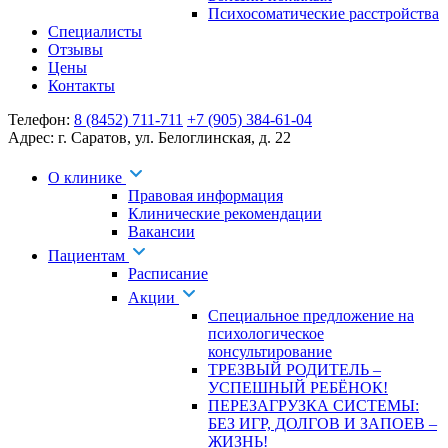
Психосоматические расстройства
Специалисты
Отзывы
Цены
Контакты
Телефон:
8 (8452) 711-711
+7 (905) 384-61-04
Адрес:
г. Саратов
,
ул. Белоглинская
,
д. 22
О клинике
Правовая информация
Клинические рекомендации
Вакансии
Пациентам
Расписание
Акции
Специальное предложение на
психологическое
консультирование
ТРЕЗВЫЙ РОДИТЕЛЬ –
УСПЕШНЫЙ РЕБЁНОК!
ПЕРЕЗАГРУЗКА СИСТЕМЫ:
БЕЗ ИГР, ДОЛГОВ И ЗАПОЕВ –
ЖИЗНЬ!