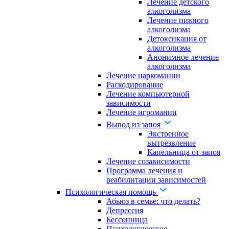
Лечение детского
алкоголизма
Лечение пивного
алкоголизма
Детоксикация от
алкоголизма
Анонимное лечение
алкоголизма
Лечение наркомании
Раскодирование
Лечение компьютерной
зависимости
Лечение игромании
Вывод из запоя
Экстренное
вытрезвление
Капельница от запоя
Лечение созависимости
Программа лечения и
реабилитации зависимостей
Психологическая помощь
Абьюз в семье: что делать?
Депрессия
Бессонница
Психологическое