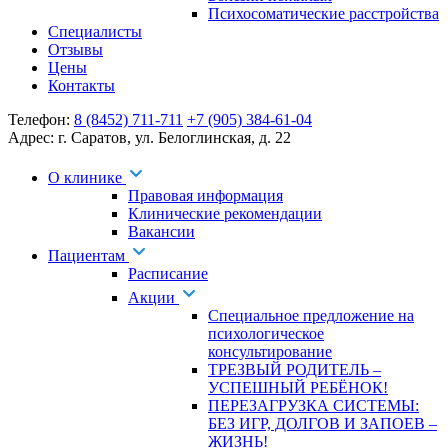
Психосоматические расстройства
Специалисты
Отзывы
Цены
Контакты
Телефон:
8 (8452) 711-711
+7 (905) 384-61-04
Адрес:
г. Саратов
,
ул. Белоглинская
,
д. 22
О клинике
Правовая информация
Клинические рекомендации
Вакансии
Пациентам
Расписание
Акции
Специальное предложение на
психологическое
консультирование
ТРЕЗВЫЙ РОДИТЕЛЬ –
УСПЕШНЫЙ РЕБЁНОК!
ПЕРЕЗАГРУЗКА СИСТЕМЫ:
БЕЗ ИГР, ДОЛГОВ И ЗАПОЕВ –
ЖИЗНЬ!