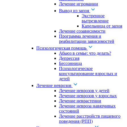
Лечение игромании
Вывод из запоя
Экстренное
вытрезвление
Капельница от запоя
Лечение созависимости
Программа лечения и
реабилитации зависимостей
Психологическая помощь
Абьюз в семье: что делать?
Депрессия
Бессонница
Психологическое
консультирование взрослых и
детей
Лечение неврозов
Лечение неврозов у детей
Лечение неврозов у взрослых
Лечение неврастении
Лечение невроза навязчивых
состояний
Лечение расстройств пищевого
поведения (РПП)