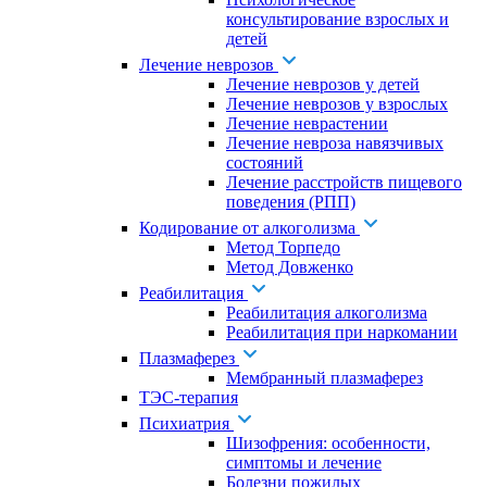
консультирование взрослых и
детей
Лечение неврозов
Лечение неврозов у детей
Лечение неврозов у взрослых
Лечение неврастении
Лечение невроза навязчивых
состояний
Лечение расстройств пищевого
поведения (РПП)
Кодирование от алкоголизма
Метод Торпедо
Метод Довженко
Реабилитация
Реабилитация алкоголизма
Реабилитация при наркомании
Плазмаферез
Мембранный плазмаферез
ТЭС-терапия
Психиатрия
Шизофрения: особенности,
симптомы и лечение
Болезни пожилых