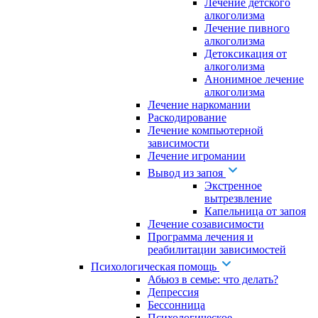
Лечение детского
алкоголизма
Лечение пивного
алкоголизма
Детоксикация от
алкоголизма
Анонимное лечение
алкоголизма
Лечение наркомании
Раскодирование
Лечение компьютерной
зависимости
Лечение игромании
Вывод из запоя
Экстренное
вытрезвление
Капельница от запоя
Лечение созависимости
Программа лечения и
реабилитации зависимостей
Психологическая помощь
Абьюз в семье: что делать?
Депрессия
Бессонница
Психологическое