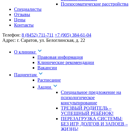
Психосоматические расстройства
Специалисты
Отзывы
Цены
Контакты
Телефон:
8 (8452) 711-711
+7 (905) 384-61-04
Адрес:
г. Саратов
,
ул. Белоглинская
,
д. 22
О клинике
Правовая информация
Клинические рекомендации
Вакансии
Пациентам
Расписание
Акции
Специальное предложение на
психологическое
консультирование
ТРЕЗВЫЙ РОДИТЕЛЬ –
УСПЕШНЫЙ РЕБЁНОК!
ПЕРЕЗАГРУЗКА СИСТЕМЫ:
БЕЗ ИГР, ДОЛГОВ И ЗАПОЕВ –
ЖИЗНЬ!