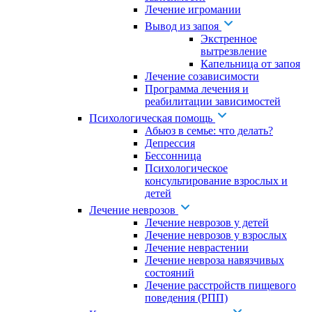
Лечение игромании
Вывод из запоя
Экстренное
вытрезвление
Капельница от запоя
Лечение созависимости
Программа лечения и
реабилитации зависимостей
Психологическая помощь
Абьюз в семье: что делать?
Депрессия
Бессонница
Психологическое
консультирование взрослых и
детей
Лечение неврозов
Лечение неврозов у детей
Лечение неврозов у взрослых
Лечение неврастении
Лечение невроза навязчивых
состояний
Лечение расстройств пищевого
поведения (РПП)