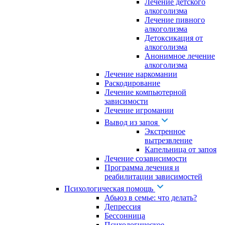
Лечение детского
алкоголизма
Лечение пивного
алкоголизма
Детоксикация от
алкоголизма
Анонимное лечение
алкоголизма
Лечение наркомании
Раскодирование
Лечение компьютерной
зависимости
Лечение игромании
Вывод из запоя
Экстренное
вытрезвление
Капельница от запоя
Лечение созависимости
Программа лечения и
реабилитации зависимостей
Психологическая помощь
Абьюз в семье: что делать?
Депрессия
Бессонница
Психологическое