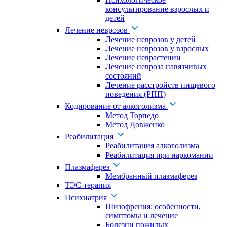
консультирование взрослых и
детей
Лечение неврозов
Лечение неврозов у детей
Лечение неврозов у взрослых
Лечение неврастении
Лечение невроза навязчивых
состояний
Лечение расстройств пищевого
поведения (РПП)
Кодирование от алкоголизма
Метод Торпедо
Метод Довженко
Реабилитация
Реабилитация алкоголизма
Реабилитация при наркомании
Плазмаферез
Мембранный плазмаферез
ТЭС-терапия
Психиатрия
Шизофрения: особенности,
симптомы и лечение
Болезни пожилых