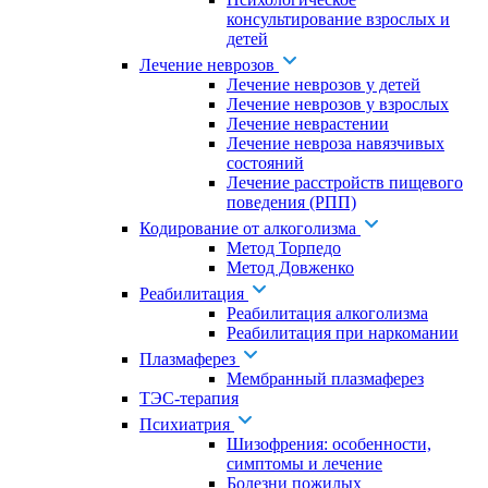
консультирование взрослых и
детей
Лечение неврозов
Лечение неврозов у детей
Лечение неврозов у взрослых
Лечение неврастении
Лечение невроза навязчивых
состояний
Лечение расстройств пищевого
поведения (РПП)
Кодирование от алкоголизма
Метод Торпедо
Метод Довженко
Реабилитация
Реабилитация алкоголизма
Реабилитация при наркомании
Плазмаферез
Мембранный плазмаферез
ТЭС-терапия
Психиатрия
Шизофрения: особенности,
симптомы и лечение
Болезни пожилых