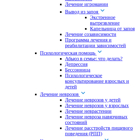
Лечение игромании
Вывод из запоя
Экстренное
вытрезвление
Капельница от запоя
Лечение созависимости
Программа лечения и
реабилитации зависимостей
Психологическая помощь
Абьюз в семье: что делать?
Депрессия
Бессонница
Психологическое
консультирование взрослых и
детей
Лечение неврозов
Лечение неврозов у детей
Лечение неврозов у взрослых
Лечение неврастении
Лечение невроза навязчивых
состояний
Лечение расстройств пищевого
поведения (РПП)