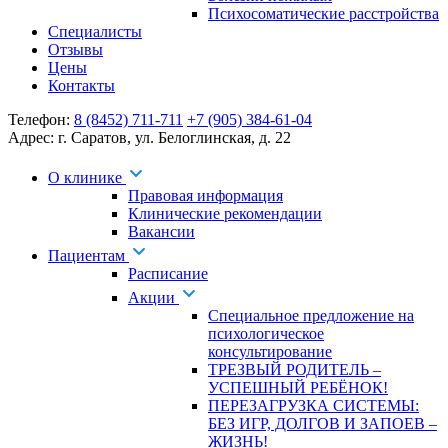
Психосоматические расстройства
Специалисты
Отзывы
Цены
Контакты
Телефон:
8 (8452) 711-711
+7 (905) 384-61-04
Адрес:
г. Саратов
,
ул. Белоглинская
,
д. 22
О клинике
Правовая информация
Клинические рекомендации
Вакансии
Пациентам
Расписание
Акции
Специальное предложение на
психологическое
консультирование
ТРЕЗВЫЙ РОДИТЕЛЬ –
УСПЕШНЫЙ РЕБЁНОК!
ПЕРЕЗАГРУЗКА СИСТЕМЫ:
БЕЗ ИГР, ДОЛГОВ И ЗАПОЕВ –
ЖИЗНЬ!