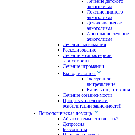
Лечение детского
алкоголизма
Лечение пивного
алкоголизма
Детоксикация от
алкоголизма
Анонимное лечение
алкоголизма
Лечение наркомании
Раскодирование
Лечение компьютерной
зависимости
Лечение игромании
Вывод из запоя
Экстренное
вытрезвление
Капельница от запоя
Лечение созависимости
Программа лечения и
реабилитации зависимостей
Психологическая помощь
Абьюз в семье: что делать?
Депрессия
Бессонница
Психологическое