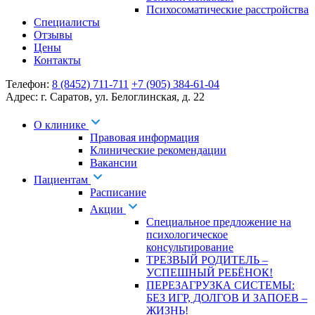
Психосоматические расстройства
Специалисты
Отзывы
Цены
Контакты
Телефон:
8 (8452) 711-711
+7 (905) 384-61-04
Адрес:
г. Саратов
,
ул. Белоглинская
,
д. 22
О клинике
Правовая информация
Клинические рекомендации
Вакансии
Пациентам
Расписание
Акции
Специальное предложение на
психологическое
консультирование
ТРЕЗВЫЙ РОДИТЕЛЬ –
УСПЕШНЫЙ РЕБЁНОК!
ПЕРЕЗАГРУЗКА СИСТЕМЫ:
БЕЗ ИГР, ДОЛГОВ И ЗАПОЕВ –
ЖИЗНЬ!