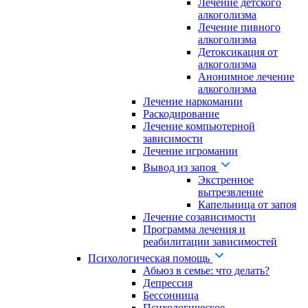
Лечение детского
алкоголизма
Лечение пивного
алкоголизма
Детоксикация от
алкоголизма
Анонимное лечение
алкоголизма
Лечение наркомании
Раскодирование
Лечение компьютерной
зависимости
Лечение игромании
Вывод из запоя
Экстренное
вытрезвление
Капельница от запоя
Лечение созависимости
Программа лечения и
реабилитации зависимостей
Психологическая помощь
Абьюз в семье: что делать?
Депрессия
Бессонница
Психологическое