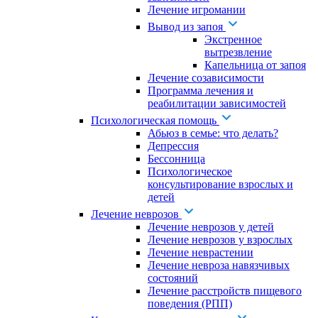
Лечение игромании
Вывод из запоя
Экстренное
вытрезвление
Капельница от запоя
Лечение созависимости
Программа лечения и
реабилитации зависимостей
Психологическая помощь
Абьюз в семье: что делать?
Депрессия
Бессонница
Психологическое
консультирование взрослых и
детей
Лечение неврозов
Лечение неврозов у детей
Лечение неврозов у взрослых
Лечение неврастении
Лечение невроза навязчивых
состояний
Лечение расстройств пищевого
поведения (РПП)