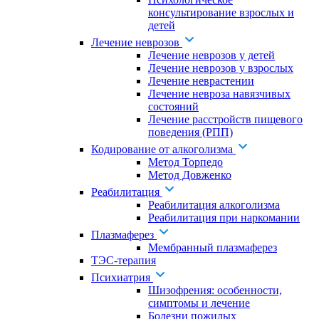
консультирование взрослых и
детей
Лечение неврозов
Лечение неврозов у детей
Лечение неврозов у взрослых
Лечение неврастении
Лечение невроза навязчивых
состояний
Лечение расстройств пищевого
поведения (РПП)
Кодирование от алкоголизма
Метод Торпедо
Метод Довженко
Реабилитация
Реабилитация алкоголизма
Реабилитация при наркомании
Плазмаферез
Мембранный плазмаферез
ТЭС-терапия
Психиатрия
Шизофрения: особенности,
симптомы и лечение
Болезни пожилых