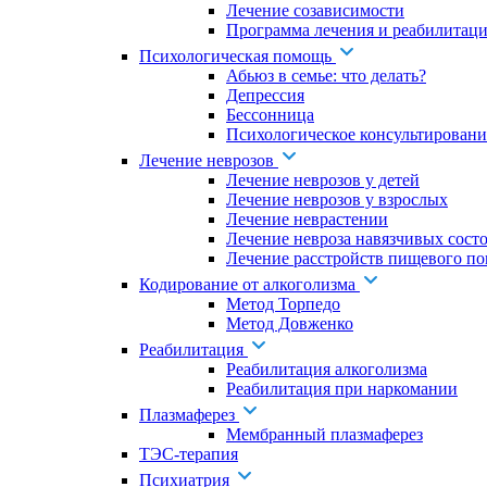
Лечение созависимости
Программа лечения и реабилитаци
Психологическая помощь
Абьюз в семье: что делать?
Депрессия
Бессонница
Психологическое консультировани
Лечение неврозов
Лечение неврозов у детей
Лечение неврозов у взрослых
Лечение неврастении
Лечение невроза навязчивых сост
Лечение расстройств пищевого по
Кодирование от алкоголизма
Метод Торпедо
Метод Довженко
Реабилитация
Реабилитация алкоголизма
Реабилитация при наркомании
Плазмаферез
Мембранный плазмаферез
ТЭС-терапия
Психиатрия