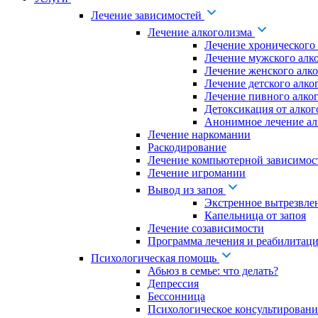
Лечение зависимостей
Лечение алкоголизма
Лечение хронического
Лечение мужского алк
Лечение женского алк
Лечение детского алко
Лечение пивного алко
Детоксикация от алког
Анонимное лечение ал
Лечение наркомании
Раскодирование
Лечение компьютерной зависимос
Лечение игромании
Вывод из запоя
Экстренное вытрезвле
Капельница от запоя
Лечение созависимости
Программа лечения и реабилитаци
Психологическая помощь
Абьюз в семье: что делать?
Депрессия
Бессонница
Психологическое консультировани