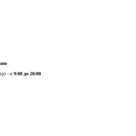
чно
тр) –
с 9:00 до 20:00