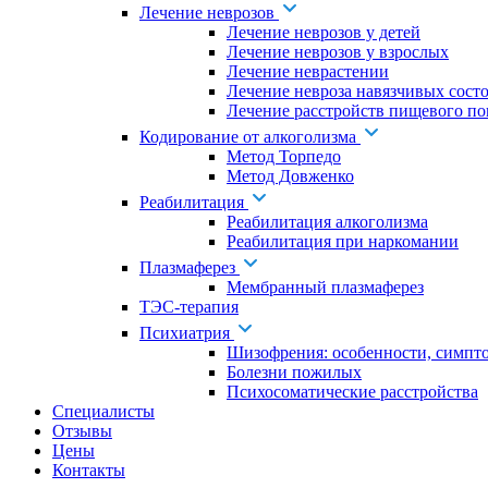
Лечение неврозов
Лечение неврозов у детей
Лечение неврозов у взрослых
Лечение неврастении
Лечение невроза навязчивых сост
Лечение расстройств пищевого по
Кодирование от алкоголизма
Метод Торпедо
Метод Довженко
Реабилитация
Реабилитация алкоголизма
Реабилитация при наркомании
Плазмаферез
Мембранный плазмаферез
ТЭС-терапия
Психиатрия
Шизофрения: особенности, симпт
Болезни пожилых
Психосоматические расстройства
Специалисты
Отзывы
Цены
Контакты