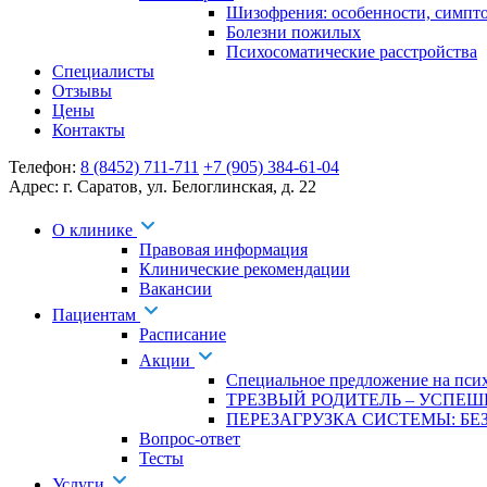
Шизофрения: особенности, симпт
Болезни пожилых
Психосоматические расстройства
Специалисты
Отзывы
Цены
Контакты
Телефон:
8 (8452) 711-711
+7 (905) 384-61-04
Адрес:
г. Саратов
,
ул. Белоглинская
,
д. 22
О клинике
Правовая информация
Клинические рекомендации
Вакансии
Пациентам
Расписание
Акции
Специальное предложение на псих
ТРЕЗВЫЙ РОДИТЕЛЬ – УСПЕШ
ПЕРЕЗАГРУЗКА СИСТЕМЫ: БЕЗ
Вопрос-ответ
Тесты
Услуги