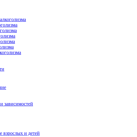
 алкоголизма
оголизма
оголизма
голизма
голизма
олизма
коголизма
ти
ние
и зависимостей
е взрослых и детей