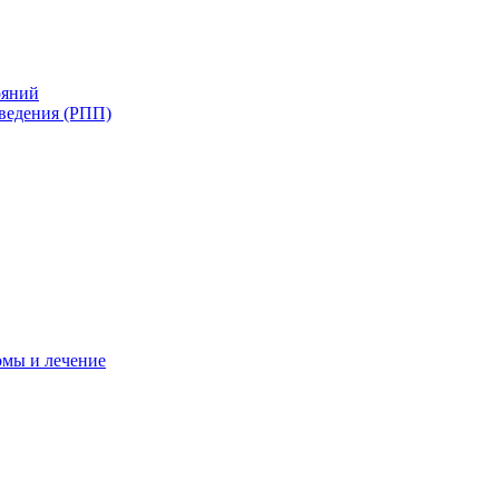
ояний
ведения (РПП)
омы и лечение