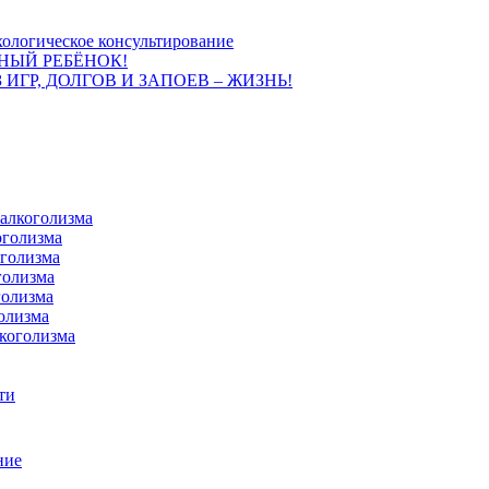
ологическое консультирование
НЫЙ РЕБЁНОК!
 ИГР, ДОЛГОВ И ЗАПОЕВ – ЖИЗНЬ!
 алкоголизма
оголизма
оголизма
голизма
голизма
олизма
коголизма
ти
ние