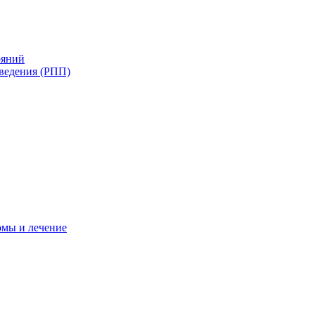
ояний
ведения (РПП)
омы и лечение