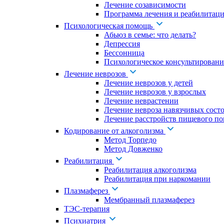
Лечение созависимости
Программа лечения и реабилитаци
Психологическая помощь
Абьюз в семье: что делать?
Депрессия
Бессонница
Психологическое консультировани
Лечение неврозов
Лечение неврозов у детей
Лечение неврозов у взрослых
Лечение неврастении
Лечение невроза навязчивых сост
Лечение расстройств пищевого по
Кодирование от алкоголизма
Метод Торпедо
Метод Довженко
Реабилитация
Реабилитация алкоголизма
Реабилитация при наркомании
Плазмаферез
Мембранный плазмаферез
ТЭС-терапия
Психиатрия