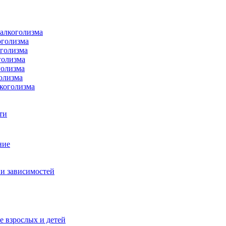
 алкоголизма
оголизма
оголизма
голизма
голизма
олизма
коголизма
ти
ние
и зависимостей
е взрослых и детей