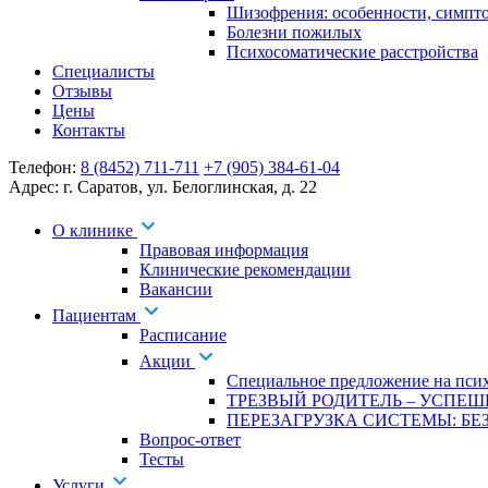
Шизофрения: особенности, симпт
Болезни пожилых
Психосоматические расстройства
Специалисты
Отзывы
Цены
Контакты
Телефон:
8 (8452) 711-711
+7 (905) 384-61-04
Адрес:
г. Саратов
,
ул. Белоглинская
,
д. 22
О клинике
Правовая информация
Клинические рекомендации
Вакансии
Пациентам
Расписание
Акции
Специальное предложение на псих
ТРЕЗВЫЙ РОДИТЕЛЬ – УСПЕШ
ПЕРЕЗАГРУЗКА СИСТЕМЫ: БЕЗ
Вопрос-ответ
Тесты
Услуги