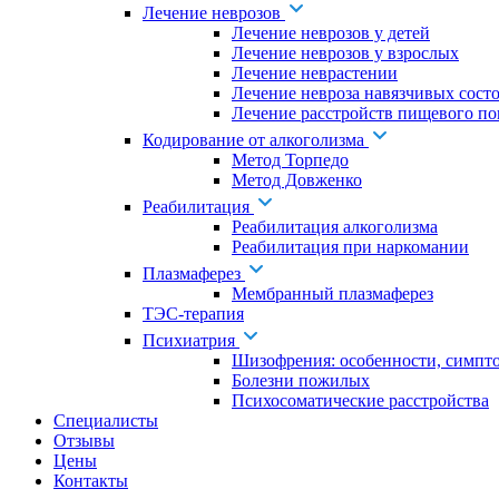
Лечение неврозов
Лечение неврозов у детей
Лечение неврозов у взрослых
Лечение неврастении
Лечение невроза навязчивых сост
Лечение расстройств пищевого по
Кодирование от алкоголизма
Метод Торпедо
Метод Довженко
Реабилитация
Реабилитация алкоголизма
Реабилитация при наркомании
Плазмаферез
Мембранный плазмаферез
ТЭС-терапия
Психиатрия
Шизофрения: особенности, симпт
Болезни пожилых
Психосоматические расстройства
Специалисты
Отзывы
Цены
Контакты