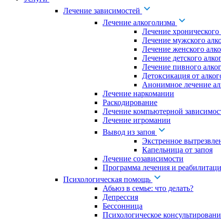
Лечение зависимостей
Лечение алкоголизма
Лечение хронического
Лечение мужского алк
Лечение женского алк
Лечение детского алко
Лечение пивного алко
Детоксикация от алког
Анонимное лечение ал
Лечение наркомании
Раскодирование
Лечение компьютерной зависимос
Лечение игромании
Вывод из запоя
Экстренное вытрезвле
Капельница от запоя
Лечение созависимости
Программа лечения и реабилитаци
Психологическая помощь
Абьюз в семье: что делать?
Депрессия
Бессонница
Психологическое консультировани