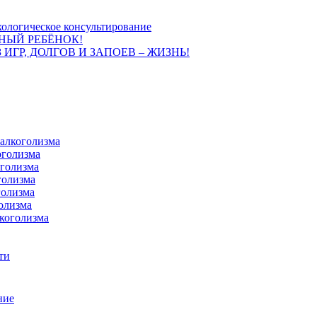
ологическое консультирование
НЫЙ РЕБЁНОК!
 ИГР, ДОЛГОВ И ЗАПОЕВ – ЖИЗНЬ!
 алкоголизма
оголизма
оголизма
голизма
голизма
олизма
коголизма
ти
ние