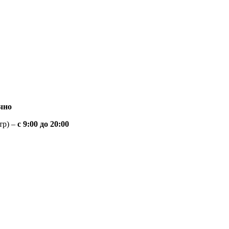
чно
тр) –
с 9:00 до 20:00