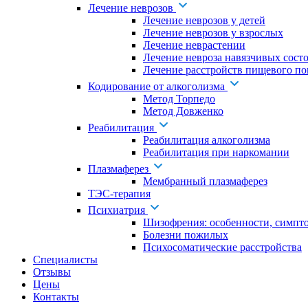
Лечение неврозов
Лечение неврозов у детей
Лечение неврозов у взрослых
Лечение неврастении
Лечение невроза навязчивых сост
Лечение расстройств пищевого по
Кодирование от алкоголизма
Метод Торпедо
Метод Довженко
Реабилитация
Реабилитация алкоголизма
Реабилитация при наркомании
Плазмаферез
Мембранный плазмаферез
ТЭС-терапия
Психиатрия
Шизофрения: особенности, симпт
Болезни пожилых
Психосоматические расстройства
Специалисты
Отзывы
Цены
Контакты