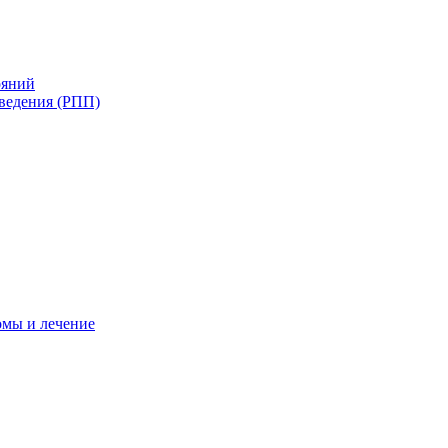
ояний
ведения (РПП)
омы и лечение