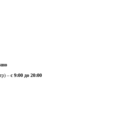
чно
тр) –
с 9:00 до 20:00