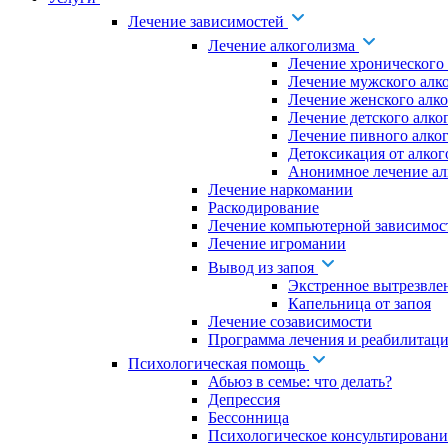
Лечение зависимостей
Лечение алкоголизма
Лечение хронического
Лечение мужского алк
Лечение женского алк
Лечение детского алко
Лечение пивного алко
Детоксикация от алког
Анонимное лечение ал
Лечение наркомании
Раскодирование
Лечение компьютерной зависимос
Лечение игромании
Вывод из запоя
Экстренное вытрезвле
Капельница от запоя
Лечение созависимости
Программа лечения и реабилитаци
Психологическая помощь
Абьюз в семье: что делать?
Депрессия
Бессонница
Психологическое консультировани