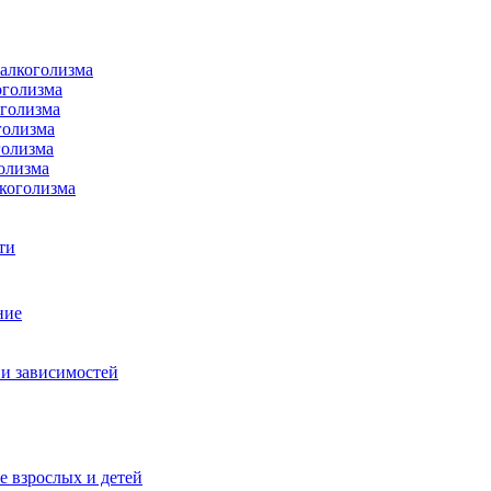
 алкоголизма
оголизма
оголизма
голизма
голизма
олизма
коголизма
ти
ние
и зависимостей
е взрослых и детей