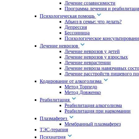
Лечение созависимости
Программа лечения и реабилитаци
Психологическая помощь
Абьюз в семье: что делать?
Депрессия
Бессонница
Психологическое консультировани
Лечение неврозов
Лечение неврозов у детей
Лечение неврозов у взрослых
Лечение неврастении
Лечение невроза навязчивых сост
Лечение расстройств пищевого по
Кодирование от алкоголизма
Метод Торпедо
Метод Довженко
Реабилитация
Реабилитация алкоголизма
Реабилитация при наркомании
Плазмаферез
Мембранный плазмаферез
ТЭС-терапия
Психиатрия