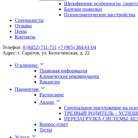
Шизофрения: особенности, симпт
Болезни пожилых
Психосоматические расстройства
Специалисты
Отзывы
Цены
Контакты
Телефон:
8 (8452) 711-711
+7 (905) 384-61-04
Адрес:
г. Саратов
,
ул. Белоглинская
,
д. 22
О клинике
Правовая информация
Клинические рекомендации
Вакансии
Пациентам
Расписание
Акции
Специальное предложение на псих
ТРЕЗВЫЙ РОДИТЕЛЬ – УСПЕШ
ПЕРЕЗАГРУЗКА СИСТЕМЫ: БЕЗ
Вопрос-ответ
Тесты
Услуги