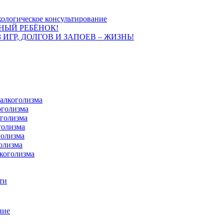
ологическое консультирование
НЫЙ РЕБЁНОК!
 ИГР, ДОЛГОВ И ЗАПОЕВ – ЖИЗНЬ!
 алкоголизма
оголизма
оголизма
голизма
голизма
олизма
коголизма
ти
ние