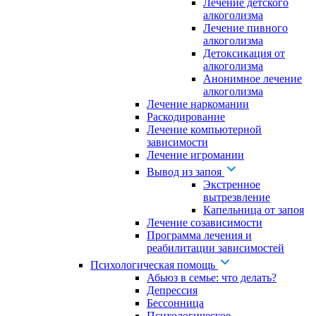
Лечение детского
алкоголизма
Лечение пивного
алкоголизма
Детоксикация от
алкоголизма
Анонимное лечение
алкоголизма
Лечение наркомании
Раскодирование
Лечение компьютерной
зависимости
Лечение игромании
Вывод из запоя
Экстренное
вытрезвление
Капельница от запоя
Лечение созависимости
Программа лечения и
реабилитации зависимостей
Психологическая помощь
Абьюз в семье: что делать?
Депрессия
Бессонница
Психологическое