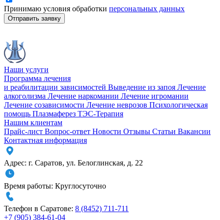
Принимаю условия обработки
персональных данных
Отправить заявку
Наши услуги
Программа лечения
и реабилитации зависимостей
Выведение из запоя
Лечение
алкоголизма
Лечение наркомании
Лечение игромании
Лечение созависимости
Лечение неврозов
Психологическая
помощь
Плазмаферез
ТЭС-Терапия
Нашим клиентам
Прайс-лист
Вопрос-ответ
Новости
Отзывы
Статьи
Вакансии
Контактная информация
Адрес:
г. Саратов
,
ул. Белоглинская
,
д. 22
Время работы:
Круглосуточно
Телефон в Саратове:
8 (8452) 711-711
+7 (905) 384-61-04