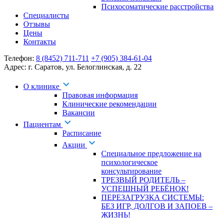
Психосоматические расстройства
Специалисты
Отзывы
Цены
Контакты
Телефон:
8 (8452) 711-711
+7 (905) 384-61-04
Адрес:
г. Саратов
,
ул. Белоглинская
,
д. 22
О клинике
Правовая информация
Клинические рекомендации
Вакансии
Пациентам
Расписание
Акции
Специальное предложение на
психологическое
консультирование
ТРЕЗВЫЙ РОДИТЕЛЬ –
УСПЕШНЫЙ РЕБЁНОК!
ПЕРЕЗАГРУЗКА СИСТЕМЫ:
БЕЗ ИГР, ДОЛГОВ И ЗАПОЕВ –
ЖИЗНЬ!