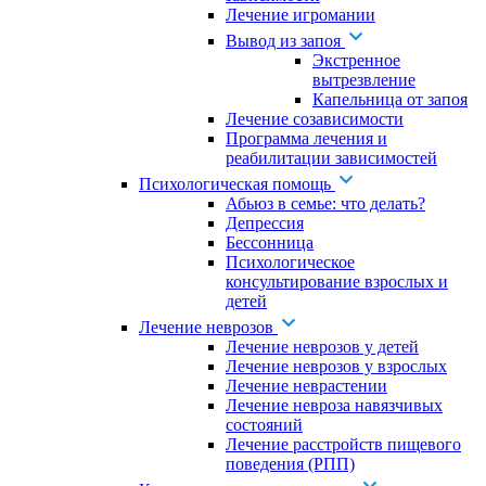
Лечение игромании
Вывод из запоя
Экстренное
вытрезвление
Капельница от запоя
Лечение созависимости
Программа лечения и
реабилитации зависимостей
Психологическая помощь
Абьюз в семье: что делать?
Депрессия
Бессонница
Психологическое
консультирование взрослых и
детей
Лечение неврозов
Лечение неврозов у детей
Лечение неврозов у взрослых
Лечение неврастении
Лечение невроза навязчивых
состояний
Лечение расстройств пищевого
поведения (РПП)