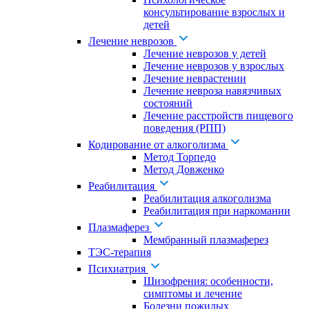
консультирование взрослых и
детей
Лечение неврозов
Лечение неврозов у детей
Лечение неврозов у взрослых
Лечение неврастении
Лечение невроза навязчивых
состояний
Лечение расстройств пищевого
поведения (РПП)
Кодирование от алкоголизма
Метод Торпедо
Метод Довженко
Реабилитация
Реабилитация алкоголизма
Реабилитация при наркомании
Плазмаферез
Мембранный плазмаферез
ТЭС-терапия
Психиатрия
Шизофрения: особенности,
симптомы и лечение
Болезни пожилых