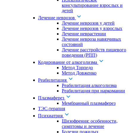
консультирование взрослых и
детей
Лечение неврозов
Лечение неврозов у детей
Лечение неврозов у взрослых
Лечение неврастении
Лечение невроза навязчивых
состояний
Лечение расстройств пищевого
поведения (РПП)
Кодирование от алкоголизма
Метод Торпедо
Метод Довженко
Реабилитация
Реабилитация алкоголизма
Реабилитация при наркомании
Плазмаферез
Мембранный плазмаферез
ТЭС-терапия
Психиатрия
Шизофрения: особенности,
симптомы и лечение
Болезни пожилых