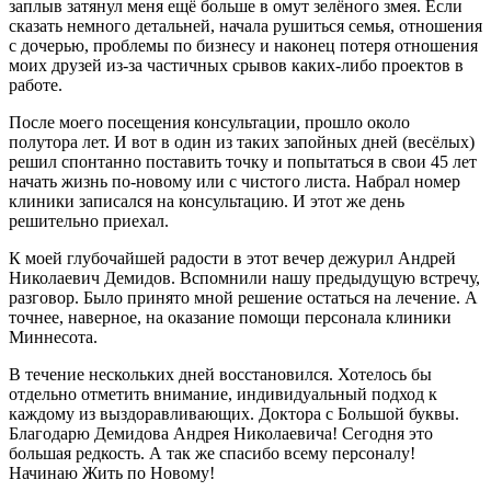
заплыв затянул меня ещё больше в омут зелёного змея. Если
сказать немного детальней, начала рушиться семья, отношения
с дочерью, проблемы по бизнесу и наконец потеря отношения
моих друзей из-за частичных срывов каких-либо проектов в
работе.
После моего посещения консультации, прошло около
полутора лет. И вот в один из таких запойных дней (весёлых)
решил спонтанно поставить точку и попытаться в свои 45 лет
начать жизнь по-новому или с чистого листа. Набрал номер
клиники записался на консультацию. И этот же день
решительно приехал.
К моей глубочайшей радости в этот вечер дежурил Андрей
Николаевич Демидов. Вспомнили нашу предыдущую встречу,
разговор. Было принято мной решение остаться на лечение. А
точнее, наверное, на оказание помощи персонала клиники
Миннесота.
В течение нескольких дней восстановился. Хотелось бы
отдельно отметить внимание, индивидуальный подход к
каждому из выздоравливающих. Доктора с Большой буквы.
Благодарю Демидова Андрея Николаевича! Сегодня это
большая редкость. А так же спасибо всему персоналу!
Начинаю Жить по Новому!