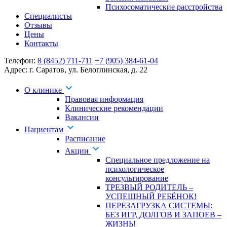
Психосоматические расстройства
Специалисты
Отзывы
Цены
Контакты
Телефон:
8 (8452) 711-711
+7 (905) 384-61-04
Адрес:
г. Саратов
,
ул. Белоглинская
,
д. 22
О клинике
Правовая информация
Клинические рекомендации
Вакансии
Пациентам
Расписание
Акции
Специальное предложение на
психологическое
консультирование
ТРЕЗВЫЙ РОДИТЕЛЬ –
УСПЕШНЫЙ РЕБЁНОК!
ПЕРЕЗАГРУЗКА СИСТЕМЫ:
БЕЗ ИГР, ДОЛГОВ И ЗАПОЕВ –
ЖИЗНЬ!