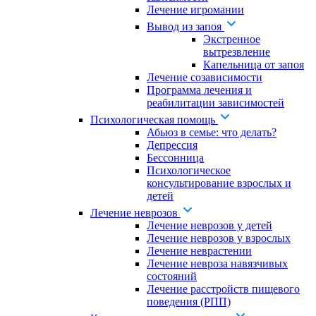
Лечение игромании
Вывод из запоя
Экстренное
вытрезвление
Капельница от запоя
Лечение созависимости
Программа лечения и
реабилитации зависимостей
Психологическая помощь
Абьюз в семье: что делать?
Депрессия
Бессонница
Психологическое
консультирование взрослых и
детей
Лечение неврозов
Лечение неврозов у детей
Лечение неврозов у взрослых
Лечение неврастении
Лечение невроза навязчивых
состояний
Лечение расстройств пищевого
поведения (РПП)