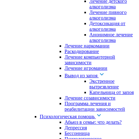
Лечение детского
алкоголизма
Лечение пивного
алкоголизма
Детоксикация от
алкоголизма
Анонимное лечение
алкоголизма
Лечение наркомании
Раскодирование
Лечение компьютерной
зависимости
Лечение игромании
Вывод из запоя
Экстренное
вытрезвление
Капельница от запоя
Лечение созависимости
Программа лечения и
реабилитации зависимостей
Психологическая помощь
Абьюз в семье: что делать?
Депрессия
Бессонница
Психологическое