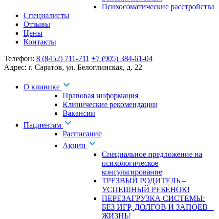
Психосоматические расстройства
Специалисты
Отзывы
Цены
Контакты
Телефон:
8 (8452) 711-711
+7 (905) 384-61-04
Адрес:
г. Саратов
,
ул. Белоглинская
,
д. 22
О клинике
Правовая информация
Клинические рекомендации
Вакансии
Пациентам
Расписание
Акции
Специальное предложение на
психологическое
консультирование
ТРЕЗВЫЙ РОДИТЕЛЬ –
УСПЕШНЫЙ РЕБЁНОК!
ПЕРЕЗАГРУЗКА СИСТЕМЫ:
БЕЗ ИГР, ДОЛГОВ И ЗАПОЕВ –
ЖИЗНЬ!