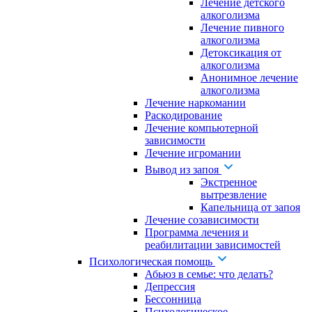
Лечение детского
алкоголизма
Лечение пивного
алкоголизма
Детоксикация от
алкоголизма
Анонимное лечение
алкоголизма
Лечение наркомании
Раскодирование
Лечение компьютерной
зависимости
Лечение игромании
Вывод из запоя
Экстренное
вытрезвление
Капельница от запоя
Лечение созависимости
Программа лечения и
реабилитации зависимостей
Психологическая помощь
Абьюз в семье: что делать?
Депрессия
Бессонница
Психологическое