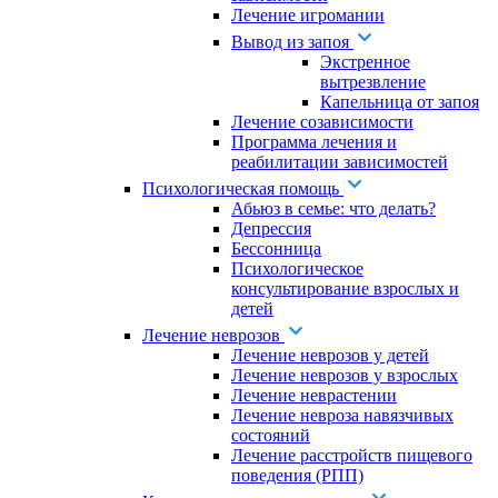
Лечение игромании
Вывод из запоя
Экстренное
вытрезвление
Капельница от запоя
Лечение созависимости
Программа лечения и
реабилитации зависимостей
Психологическая помощь
Абьюз в семье: что делать?
Депрессия
Бессонница
Психологическое
консультирование взрослых и
детей
Лечение неврозов
Лечение неврозов у детей
Лечение неврозов у взрослых
Лечение неврастении
Лечение невроза навязчивых
состояний
Лечение расстройств пищевого
поведения (РПП)