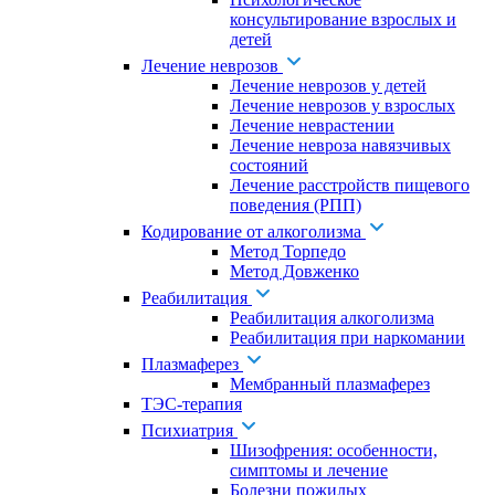
консультирование взрослых и
детей
Лечение неврозов
Лечение неврозов у детей
Лечение неврозов у взрослых
Лечение неврастении
Лечение невроза навязчивых
состояний
Лечение расстройств пищевого
поведения (РПП)
Кодирование от алкоголизма
Метод Торпедо
Метод Довженко
Реабилитация
Реабилитация алкоголизма
Реабилитация при наркомании
Плазмаферез
Мембранный плазмаферез
ТЭС-терапия
Психиатрия
Шизофрения: особенности,
симптомы и лечение
Болезни пожилых