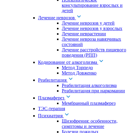
консультирование взрослых и
детей
Лечение неврозов
Лечение неврозов у детей
Лечение неврозов у взрослых
Лечение неврастении
Лечение невроза навязчивых
состояний
Лечение расстройств пищевого
поведения (РПП)
Кодирование от алкоголизма
Метод Торпедо
Метод Довженко
Реабилитация
Реабилитация алкоголизма
Реабилитация при наркомании
Плазмаферез
Мембранный плазмаферез
ТЭС-терапия
Психиатрия
Шизофрения: особенности,
симптомы и лечение
Болезни пожилых