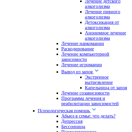
Лечение детского
алкоголизма
Лечение пивного
алкоголизма
Детоксикация от
алкоголизма
Анонимное лечение
алкоголизма
Лечение наркомании
Раскодирование
Лечение компьютерной
зависимости
Лечение игромании
Вывод из запоя
Экстренное
вытрезвление
Капельница от запоя
Лечение созависимости
Программа лечения и
реабилитации зависимостей
Психологическая помощь
Абьюз в семье: что делать?
Депрессия
Бессонница
Психологическое