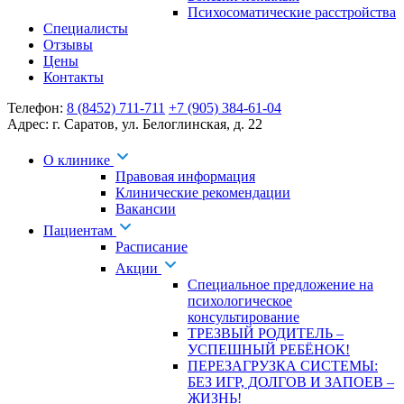
Психосоматические расстройства
Специалисты
Отзывы
Цены
Контакты
Телефон:
8 (8452) 711-711
+7 (905) 384-61-04
Адрес:
г. Саратов
,
ул. Белоглинская
,
д. 22
О клинике
Правовая информация
Клинические рекомендации
Вакансии
Пациентам
Расписание
Акции
Специальное предложение на
психологическое
консультирование
ТРЕЗВЫЙ РОДИТЕЛЬ –
УСПЕШНЫЙ РЕБЁНОК!
ПЕРЕЗАГРУЗКА СИСТЕМЫ:
БЕЗ ИГР, ДОЛГОВ И ЗАПОЕВ –
ЖИЗНЬ!