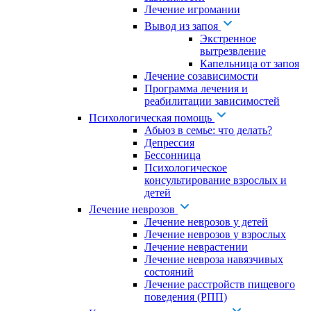
Лечение игромании
Вывод из запоя
Экстренное
вытрезвление
Капельница от запоя
Лечение созависимости
Программа лечения и
реабилитации зависимостей
Психологическая помощь
Абьюз в семье: что делать?
Депрессия
Бессонница
Психологическое
консультирование взрослых и
детей
Лечение неврозов
Лечение неврозов у детей
Лечение неврозов у взрослых
Лечение неврастении
Лечение невроза навязчивых
состояний
Лечение расстройств пищевого
поведения (РПП)