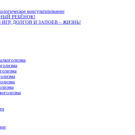
ологическое консультирование
НЫЙ РЕБЁНОК!
 ИГР, ДОЛГОВ И ЗАПОЕВ – ЖИЗНЬ!
 алкоголизма
оголизма
оголизма
голизма
голизма
олизма
коголизма
ти
ние