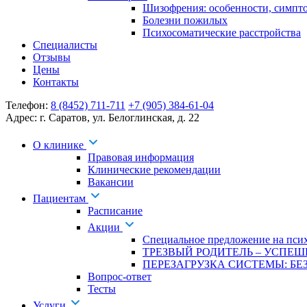
Шизофрения: особенности, симпт
Болезни пожилых
Психосоматические расстройства
Специалисты
Отзывы
Цены
Контакты
Телефон:
8 (8452) 711-711
+7 (905) 384-61-04
Адрес:
г. Саратов
,
ул. Белоглинская
,
д. 22
О клинике
Правовая информация
Клинические рекомендации
Вакансии
Пациентам
Расписание
Акции
Специальное предложение на псих
ТРЕЗВЫЙ РОДИТЕЛЬ – УСПЕШ
ПЕРЕЗАГРУЗКА СИСТЕМЫ: БЕЗ
Вопрос-ответ
Тесты
Услуги