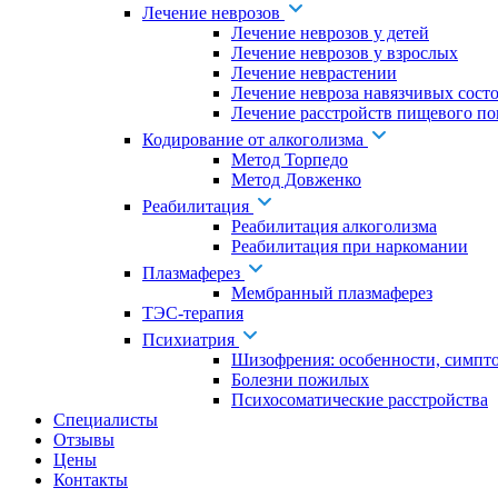
Лечение неврозов
Лечение неврозов у детей
Лечение неврозов у взрослых
Лечение неврастении
Лечение невроза навязчивых сост
Лечение расстройств пищевого по
Кодирование от алкоголизма
Метод Торпедо
Метод Довженко
Реабилитация
Реабилитация алкоголизма
Реабилитация при наркомании
Плазмаферез
Мембранный плазмаферез
ТЭС-терапия
Психиатрия
Шизофрения: особенности, симпт
Болезни пожилых
Психосоматические расстройства
Специалисты
Отзывы
Цены
Контакты