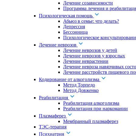
Лечение созависимости
Программа лечения и реабилитаци
Психологическая помощь
Абьюз в семье: что делать?
Депрессия
Бессонница
Психологическое консультировани
Лечение неврозов
Лечение неврозов у детей
Лечение неврозов у взрослых
Лечение неврастении
Лечение невроза навязчивых сост
Лечение расстройств пищевого по
Кодирование от алкоголизма
Метод Торпедо
Метод Довженко
Реабилитация
Реабилитация алкоголизма
Реабилитация при наркомании
Плазмаферез
Мембранный плазмаферез
ТЭС-терапия
Психиатрия