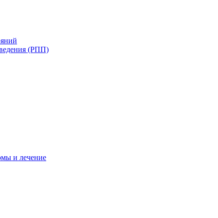
ояний
ведения (РПП)
омы и лечение