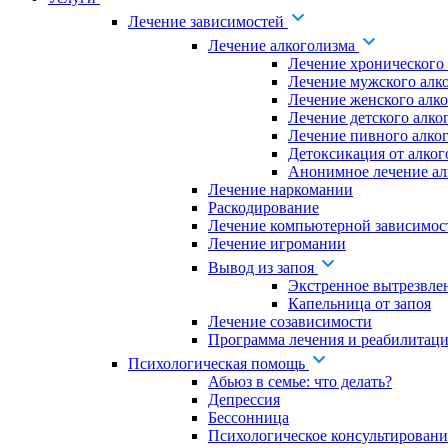
Лечение зависимостей
Лечение алкоголизма
Лечение хронического
Лечение мужского алк
Лечение женского алк
Лечение детского алко
Лечение пивного алко
Детоксикация от алког
Анонимное лечение ал
Лечение наркомании
Раскодирование
Лечение компьютерной зависимос
Лечение игромании
Вывод из запоя
Экстренное вытрезвле
Капельница от запоя
Лечение созависимости
Программа лечения и реабилитаци
Психологическая помощь
Абьюз в семье: что делать?
Депрессия
Бессонница
Психологическое консультировани