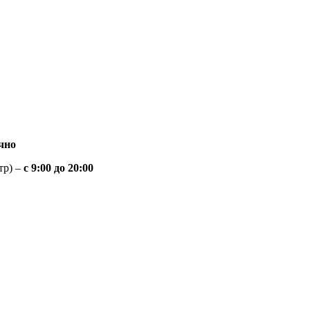
чно
тр) –
с 9:00 до 20:00