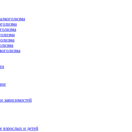
 алкоголизма
оголизма
оголизма
голизма
голизма
олизма
коголизма
ти
ние
и зависимостей
е взрослых и детей