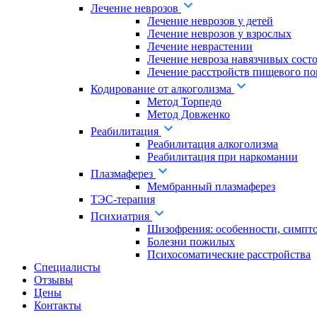
Лечение неврозов
Лечение неврозов у детей
Лечение неврозов у взрослых
Лечение неврастении
Лечение невроза навязчивых сост
Лечение расстройств пищевого по
Кодирование от алкоголизма
Метод Торпедо
Метод Довженко
Реабилитация
Реабилитация алкоголизма
Реабилитация при наркомании
Плазмаферез
Мембранный плазмаферез
ТЭС-терапия
Психиатрия
Шизофрения: особенности, симпт
Болезни пожилых
Психосоматические расстройства
Специалисты
Отзывы
Цены
Контакты