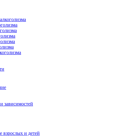
 алкоголизма
оголизма
оголизма
голизма
голизма
олизма
коголизма
ти
ние
и зависимостей
е взрослых и детей