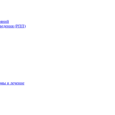
ояний
ведения (РПП)
омы и лечение