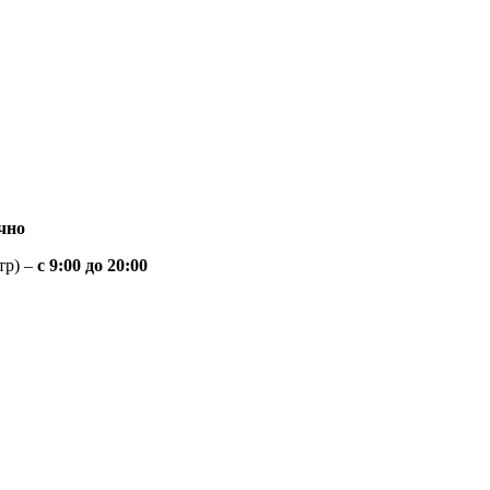
чно
тр) –
с 9:00 до 20:00