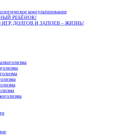
ологическое консультирование
НЫЙ РЕБЁНОК!
 ИГР, ДОЛГОВ И ЗАПОЕВ – ЖИЗНЬ!
 алкоголизма
оголизма
оголизма
голизма
голизма
олизма
коголизма
ти
ние