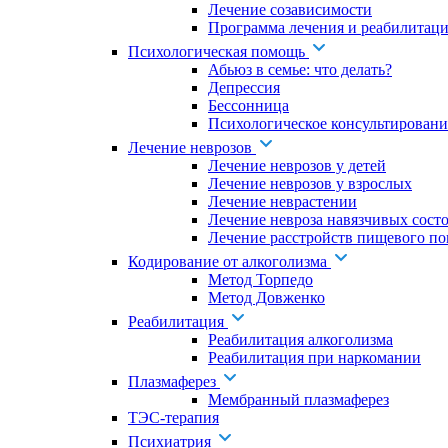
Лечение созависимости
Программа лечения и реабилитаци
Психологическая помощь
Абьюз в семье: что делать?
Депрессия
Бессонница
Психологическое консультировани
Лечение неврозов
Лечение неврозов у детей
Лечение неврозов у взрослых
Лечение неврастении
Лечение невроза навязчивых сост
Лечение расстройств пищевого по
Кодирование от алкоголизма
Метод Торпедо
Метод Довженко
Реабилитация
Реабилитация алкоголизма
Реабилитация при наркомании
Плазмаферез
Мембранный плазмаферез
ТЭС-терапия
Психиатрия