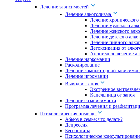
Лечение зависимостей
Лечение алкоголизма
Лечение хронического
Лечение мужского алк
Лечение женского алк
Лечение детского алко
Лечение пивного алко
Детоксикация от алког
Анонимное лечение ал
Лечение наркомании
Раскодирование
Лечение компьютерной зависимос
Лечение игромании
Вывод из запоя
Экстренное вытрезвле
Капельница от запоя
Лечение созависимости
Программа лечения и реабилитаци
Психологическая помощь
Абьюз в семье: что делать?
Депрессия
Бессонница
Психологическое консультировани