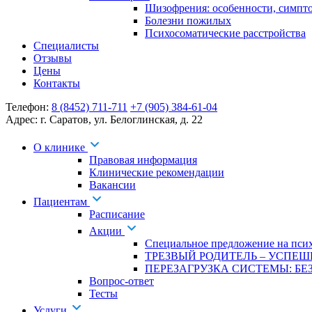
Шизофрения: особенности, симпт
Болезни пожилых
Психосоматические расстройства
Специалисты
Отзывы
Цены
Контакты
Телефон:
8 (8452) 711-711
+7 (905) 384-61-04
Адрес:
г. Саратов
,
ул. Белоглинская
,
д. 22
О клинике
Правовая информация
Клинические рекомендации
Вакансии
Пациентам
Расписание
Акции
Специальное предложение на псих
ТРЕЗВЫЙ РОДИТЕЛЬ – УСПЕШ
ПЕРЕЗАГРУЗКА СИСТЕМЫ: БЕЗ
Вопрос-ответ
Тесты
Услуги