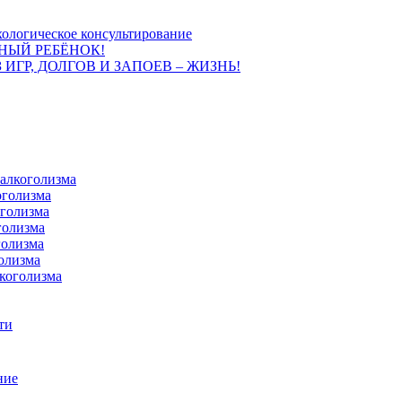
ологическое консультирование
НЫЙ РЕБЁНОК!
 ИГР, ДОЛГОВ И ЗАПОЕВ – ЖИЗНЬ!
 алкоголизма
оголизма
оголизма
голизма
голизма
олизма
коголизма
ти
ние