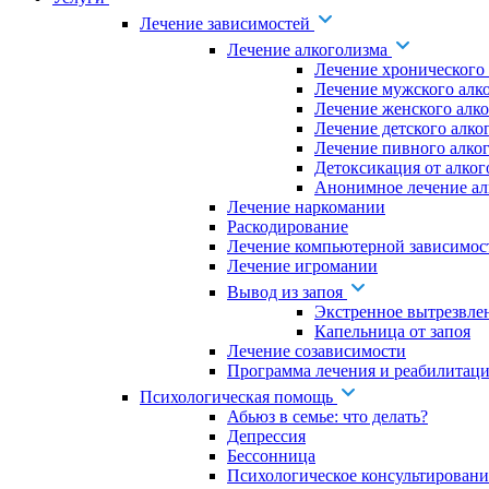
Лечение зависимостей
Лечение алкоголизма
Лечение хронического
Лечение мужского алк
Лечение женского алк
Лечение детского алко
Лечение пивного алко
Детоксикация от алког
Анонимное лечение ал
Лечение наркомании
Раскодирование
Лечение компьютерной зависимос
Лечение игромании
Вывод из запоя
Экстренное вытрезвле
Капельница от запоя
Лечение созависимости
Программа лечения и реабилитаци
Психологическая помощь
Абьюз в семье: что делать?
Депрессия
Бессонница
Психологическое консультировани