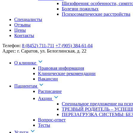
Шизофрения: особенности, симпт
Болезни пожилых
Психосоматические расстройства
Специалисты
Отзывы
Цены
Контакты
Телефон:
8 (8452) 711-711
+7 (905) 384-61-04
Адрес:
г. Саратов
,
ул. Белоглинская
,
д. 22
О клинике
Правовая информация
Клинические рекомендации
Вакансии
Пациентам
Расписание
Акции
Специальное предложение на псих
ТРЕЗВЫЙ РОДИТЕЛЬ – УСПЕШ
ПЕРЕЗАГРУЗКА СИСТЕМЫ: БЕЗ
Вопрос-ответ
Тесты
Услуги