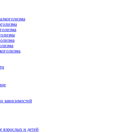
 алкоголизма
оголизма
оголизма
голизма
голизма
олизма
коголизма
ти
ние
и зависимостей
е взрослых и детей