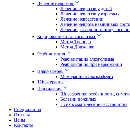
Лечение неврозов
Лечение неврозов у детей
Лечение неврозов у взрослых
Лечение неврастении
Лечение невроза навязчивых сост
Лечение расстройств пищевого по
Кодирование от алкоголизма
Метод Торпедо
Метод Довженко
Реабилитация
Реабилитация алкоголизма
Реабилитация при наркомании
Плазмаферез
Мембранный плазмаферез
ТЭС-терапия
Психиатрия
Шизофрения: особенности, симпт
Болезни пожилых
Психосоматические расстройства
Специалисты
Отзывы
Цены
Контакты