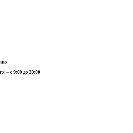
чно
тр) –
с 9:00 до 20:00