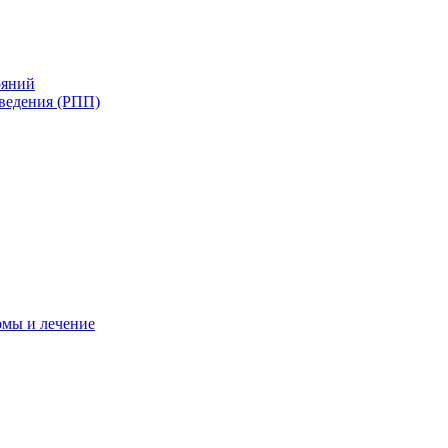
ояний
ведения (РПП)
омы и лечение