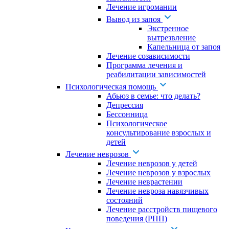
Лечение игромании
Вывод из запоя
Экстренное
вытрезвление
Капельница от запоя
Лечение созависимости
Программа лечения и
реабилитации зависимостей
Психологическая помощь
Абьюз в семье: что делать?
Депрессия
Бессонница
Психологическое
консультирование взрослых и
детей
Лечение неврозов
Лечение неврозов у детей
Лечение неврозов у взрослых
Лечение неврастении
Лечение невроза навязчивых
состояний
Лечение расстройств пищевого
поведения (РПП)