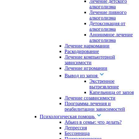
Лечение детского
алкоголизма
Лечение пивного
алкоголизма
Детоксикация от
алкоголизма
Анонимное лечение
алкоголизма
Лечение наркомании
Раскодирование
Лечение компьютерной
зависимости
Лечение игромании
Вывод из запоя
Экстренное
вытрезвление
Капельница от запоя
Лечение созависимости
Программа лечения и
реабилитации зависимостей
Психологическая помощь
Абьюз в семье: что делать?
Депрессия
Бессонница
Психологическое