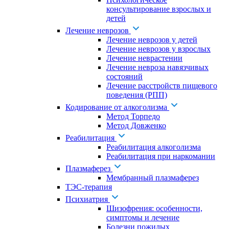
консультирование взрослых и
детей
Лечение неврозов
Лечение неврозов у детей
Лечение неврозов у взрослых
Лечение неврастении
Лечение невроза навязчивых
состояний
Лечение расстройств пищевого
поведения (РПП)
Кодирование от алкоголизма
Метод Торпедо
Метод Довженко
Реабилитация
Реабилитация алкоголизма
Реабилитация при наркомании
Плазмаферез
Мембранный плазмаферез
ТЭС-терапия
Психиатрия
Шизофрения: особенности,
симптомы и лечение
Болезни пожилых