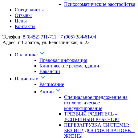
Психосоматические расстройства
Специалисты
Отзывы
Цены
Контакты
Телефон:
8 (8452) 711-711
+7 (905) 384-61-04
Адрес:
г. Саратов
,
ул. Белоглинская
,
д. 22
О клинике
Правовая информация
Клинические рекомендации
Вакансии
Пациентам
Расписание
Акции
Специальное предложение на
психологическое
консультирование
ТРЕЗВЫЙ РОДИТЕЛЬ –
УСПЕШНЫЙ РЕБЁНОК!
ПЕРЕЗАГРУЗКА СИСТЕМЫ:
БЕЗ ИГР, ДОЛГОВ И ЗАПОЕВ –
ЖИЗНЬ!